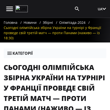
UA
Вхід для ЗМІ
Головна
Новини
Збірні
Олімпіада-2024
Сьогодні олімпійська збірна України на турнірі у Франції
проведе свій третій матч — проти Панами (наживо — із
18:30)
КАТЕГОРІЇ
СЬОГОДНІ ОЛІМПІЙСЬКА
ЗБІРНА УКРАЇНИ НА ТУРНІРІ
У ФРАНЦІЇ ПРОВЕДЕ СВІЙ
ТРЕТІЙ МАТЧ — ПРОТИ
ПАНАМИ (НАЖИВО — ІЗ