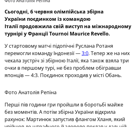
Фото Анатолія Репіна
Сьогодні, 6 червня олімпійська збірна
України
поєдинком із командою
Італії
продовжила свій виступ на міжнародному
турнірі у Франції Tournoi Maurice Revello.
У стартовому матчі підопічні Руслана Ротаня
перемогли команду Індонезії —
3:0
. Тепер же на них
чекала зустріч зі збірною Італії, яка також взяла три
очки в першому турі, не без проблем обігравши
японців — 4:3. Поєдинок проходив у місті Обань.
Фото Анатолія Репіна
Перші пів години гри пройшли в боротьбі майже
без моментів. А потім збірна України відкрила
рахунок: Мартинюк запустив флангом Хланя, який
увійшов до штрафного й здорово поклав у дальній
кут. До перерви в синьо-жовтих перевірили кіпера