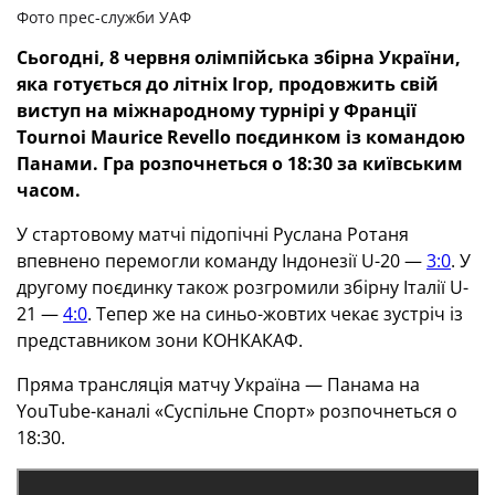
Фото прес-служби УАФ
Сьогодні, 8 червня олімпійська збірна України,
яка готується до літніх Ігор, продовжить свій
виступ на міжнародному турнірі у Франції
Tournoi Maurice Revello поєдинком із командою
Панами. Гра розпочнеться о 18:30 за київським
часом.
У стартовому матчі підопічні Руслана Ротаня
впевнено перемогли команду Індонезії U-20 —
3:0
. У
другому поєдинку також розгромили збірну Італії U-
21 —
4:0
. Тепер же на синьо-жовтих чекає зустріч із
представником зони КОНКАКАФ.
Пряма трансляція матчу Україна — Панама на
YouTube-каналі «Суспільне Спорт» розпочнеться о
18:30.