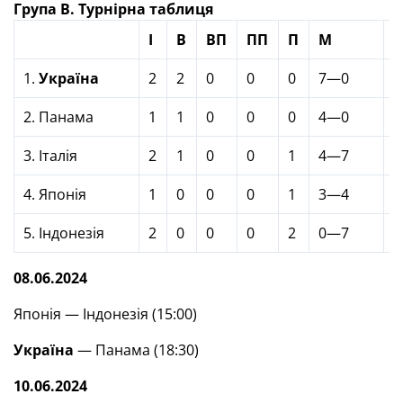
Група В. Турнірна таблиця
І
В
ВП
ПП
П
М
1.
Україна
2
2
0
0
0
7—0
6
2. Панама
1
1
0
0
0
4—0
3
3. Італія
2
1
0
0
1
4—7
3
4. Японія
1
0
0
0
1
3—4
0
5. Індонезія
2
0
0
0
2
0—7
0
08.06.2024
Японія — Індонезія (15:00)
Україна
— Панама (18:30)
10.06.2024