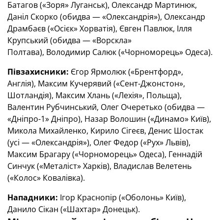
Батагов («Зоря» Луганськ), Олександр Мартинюк,
Даніл Скорко (обидва — «Олександрія»), Олександр
Драмбаєв («Осієк» Хорватія), Євген Павлюк, Ілля
Крупський (обидва — «Ворскла»
Полтава), Володимир Салюк («Чорноморець» Одеса).
Півзахисники:
Єгор Ярмолюк («Брентфорд»,
Англія), Максим Кучерявий («Сент-Джонстон»,
Шотландія), Максим Хлань («Лехія», Польща),
Валентин Рубчинський, Олег Очеретько (обидва —
«Дніпро-1» Дніпро), Назар Волошин («Динамо» Київ),
Микола Михайленко, Кирило Сігеєв, Денис Шостак
(усі — «Олександрія»), Олег Федор («Рух» Львів),
Максим Брагару («Чорноморець» Одеса), Геннадій
Синчук («Металіст» Харків), Владислав Велетень
(«Колос» Ковалівка).
Нападники:
Ігор Краснопір («Оболонь» Київ),
Данило Сікан («Шахтар» Донецьк).