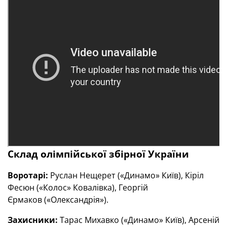
Склад олімпійської збірної України
Воротарі:
Руслан Нещерет («Динамо» Київ), Кіріл
Фесюн («Колос» Ковалівка), Георгій
Єрмаков («Олександрія»).
Захисники:
Тарас Михавко («Динамо» Київ), Арсеній