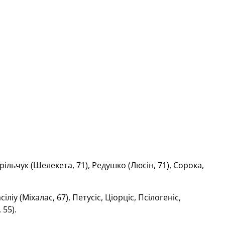
рільчук (Шелекета, 71), Редушко (Люсін, 71), Сорока,
іліу (Міхалас, 67), Петусіс, Ціорціс, Псілогеніс,
 55).