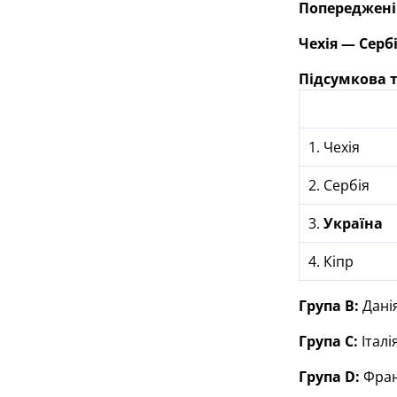
Попереджені
Чехія — Сербія
Підсумкова 
1. Чехія
2. Сербія
3.
Україна
4. Кіпр
Група В:
Данія
Група С:
Італі
Група D:
Франц