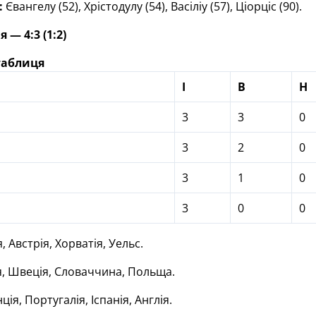
:
Євангелу (52), Хрістодулу (54), Васіліу (57), Ціорціс (90).
 — 4:3 (1:2)
таблиця
І
В
Н
3
3
0
3
2
0
3
1
0
3
0
0
, Австрія, Хорватія, Уельс.
я, Швеція, Словаччина, Польща.
ія, Португалія, Іспанія, Англія.