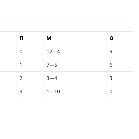
П
М
О
0
12—4
9
1
7—5
6
2
3—4
3
3
1—10
0