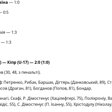
аїна
— 1:0
— 0:5
ія — 1:3
 — 1:3
) — Кіпр (
U
-17) — 2:0 (1:0)
 (30, 48, з пенальті).
):
Петренко, Рибак, Баршак, Дігтярь (Данковський, 89), Ст
сов (Драган, 81), Богданов (Попов, 81), Бондар.
нагі, Скафі, Р. Дімостенус (Хацілефтері, 75), Поліхроніу, Вас
діс, 55), С. Дімостенус (П. Іоанну, 55), Хрістодулу (Ніколау,