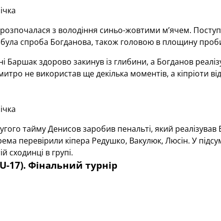
ічка
 розпочалася з володіння синьо-жовтими м’ячем. Посту
була спроба Богданова, також головою в площину проб
ні Баршак здорово закинув із глибини, а Богданов реалізу
итро не використав ще декілька моментів, а кіпріоти в
ічка
угого тайму Денисов заробив пенальті, який реалізував
рема перевірили кіпера Редушко, Вакулюк, Люсін. У під
ій сходинці в групі.
(U-17). Фінальний турнір