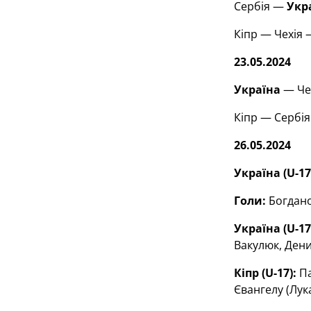
Сербія —
Укр
Кіпр — Чехія 
23.05.2024
Україна
— Чех
Кіпр — Сербія
26.05.2024
Україна (
U
-17
Голи:
Богданов
Україна (
U
-17
Вакулюк, Дени
Кіпр (
U
-17):
Па
Євангелу (Лукаї