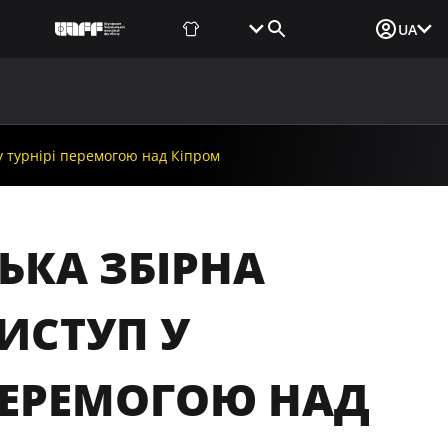
Фаншоп
Квитки
Вхід для ЗМІ
UA
ВИНИ
МЕДІА
ДОКУМЕНТИ
UAF DATA CENTER
у турнірі перемогою над Кіпром
ЦЬКА ЗБІРНА
ИСТУП У
ПЕРЕМОГОЮ НАД