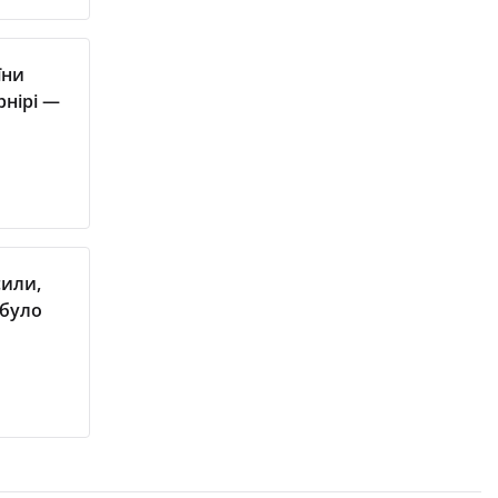
їни
рнірі —
сили,
 було