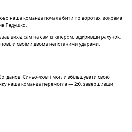
пово наша команда почала бити по воротах, зокрема
ив Редушко.
вав вихід сам на сам із кіпером, відкривши рахунок.
ідповіли своїми двома непоганими ударами.
 Богданов. Синьо-жовті могли збільшувати свою
сумку наша команда перемогла — 2:0, завершивши