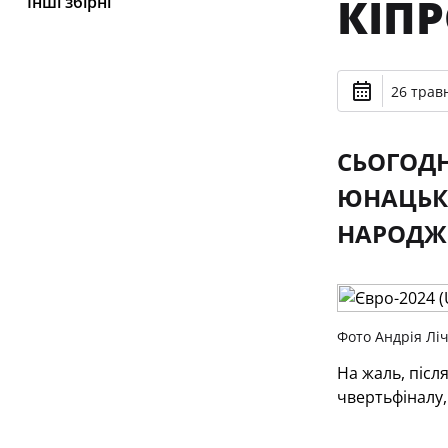
КІП
Інші збірні
26 травн
СЬОГОДН
ЮНАЦЬКА
НАРОДЖЕ
Фото Андрія Лі
На жаль, після
чвертьфіналу,