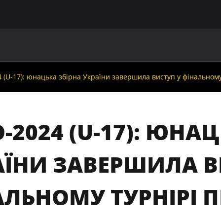
ГОЛОВНА
ПРО УАФ
ЗБІРНІ
ЧЛЕНИ УАФ
НО
 (U-17): юнацька збірна України завершила виступ у фінальном
-2024 (U-17): ЮНА
АЇНИ ЗАВЕРШИЛА В
АЛЬНОМУ ТУРНІРІ 