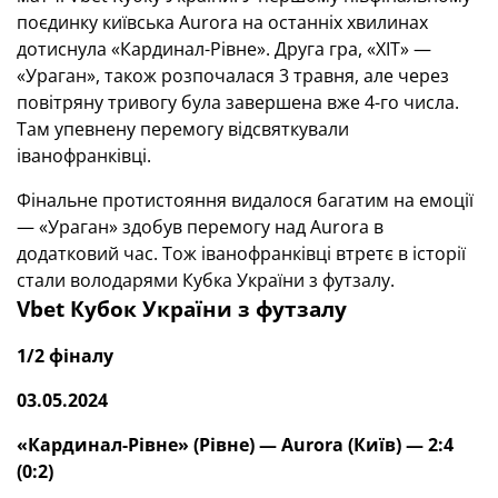
поєдинку київська Aurora на останніх хвилинах
дотиснула «Кардинал-Рівне». Друга гра, «ХІТ» —
«Ураган», також розпочалася 3 травня, але через
повітряну тривогу була завершена вже 4-го числа.
Там упевнену перемогу відсвяткували
іванофранківці.
Фінальне протистояння видалося багатим на емоції
— «Ураган» здобув перемогу над Aurora в
додатковий час. Тож іванофранківці втретє в історії
стали володарями Кубка України з футзалу.
Vbet
Кубок України з футзалу
1/2 фіналу
03.05.2024
«Кардинал-Рівне» (Рівне) —
Aurora
(Київ) — 2:4
(0:2)