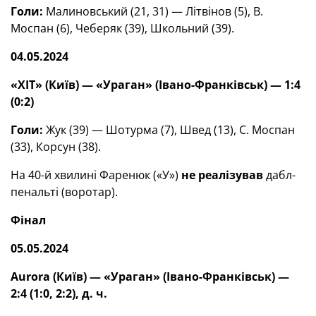
Голи:
Малиновський (21, 31) — Літвінов (5), В.
Моспан (6), Чеберяк (39), Школьний (39).
04.05.2024
«ХІТ» (Київ) — «Ураган» (Івано-Франківськ) — 1:4
(0:2)
Голи:
Жук (39) — Шотурма (7), Швед (13), С. Моспан
(33), Корсун (38).
На 40-й хвилині Фаренюк («У»)
не реалізував
дабл-
пенальті (воротар).
Фінал
05.05.2024
Aurora
(Київ) — «Ураган» (Івано-Франківськ) —
2:4 (1:0, 2:2), д. ч.