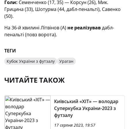
Голи:
Семенченко (17, 35) — Корсун (26), Мик.
Грицина (33), Шотурма (44, дабл-пенальті), Савенко
(50).
На 36-й хвилині Літвінов (A)
не реалізував
дабл-
пенальті (повз ворота).
ТЕГИ
Кубок України з футзалу
Ураган
ЧИТАЙТЕ ТАКОЖ
Київський «ХІТ» — володар
Суперкубка України-2023 з
футзалу
17 серпня 2023, 19:57