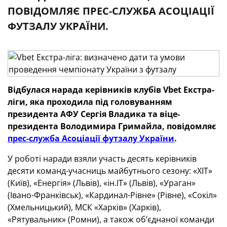
ПОВІДОМЛЯЄ ПРЕС-СЛУЖБА АСОЦІАЦІЇ
ФУТЗАЛУ УКРАЇНИ.
Відбулася нарада керівників клубів V
bet
Екстра-
ліги, яка проходила під головуванням
президента АФУ Сергія Владика та віце-
президента Володимира Гримайла, повідомляє
прес-служба Асоціації футзалу України
.
У роботі наради взяли участь десять керівників
десяти команд-учасниць майбутнього сезону: «ХІТ»
(Київ), «Енергія» (Львів), «ін.ІТ» (Львів), «Ураган»
(Івано-Франківськ), «Кардинал-Рівне» (Рівне), «Сокіл»
(Хмельницький), МСК «Харків» (Харків),
«Рятувальник» (Ромни), а також об’єднаної команди