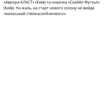
«Аврора-КЛАСТ» (Київ) та новачка «СкайАп Футзал»
(Київ). На жаль, на старт нового сезону не вийде
черкаський «Черкасиобленерго».
У ході наради були погоджені умови участі команд у
новому сезоні, а також визначені формат та умови
взаємодії клубів з АФУ та титульним партнером ліги
— міжнародною компанією Vbet. Таким чином,
головний чоловічий дивізіон українського футзалу в
новому сезоні, так само як і в минулому, носитиме
назву «Vbet Екстра-ліга». Також учасники погодили
обговорений раніше формат і систему розіграшу:
три кола регулярного чемпіонату та стадії плей-оф
для вісімки кращих команд.
Новий сезон стартує 17 серпня матчем за
Суперкубок України, в якому зіграють
чемпіон
України «ХІТ» (Київ) та
володар
Кубка України
«Кардинал-Рівне» (Рівне). Місто, в якому відбудеться