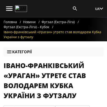
UA
Вхід для ЗМІ
Головна
Новини
Футзал (Екстра-Ліга)
Футзал (Екстра-Ліга) - Кубок
Івано-франківський «Ураган» утретє став володарем Кубка
України з футзалу
КАТЕГОРІЇ
ІВАНО-ФРАНКІВСЬКИЙ
«УРАГАН» УТРЕТЄ СТАВ
ВОЛОДАРЕМ КУБКА
УКРАЇНИ З ФУТЗАЛУ