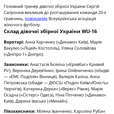
Головний тренер дівочої збірної України Сергій
Сапронов викликав до розташування команди 20-х
гравчинь,
повідомляє
Всеукраїнська асоціація
жіночого футболу.
Склад дівочої збірної України
WU
-16
Воротарі:
Анна Харченко («Динамо» Київ), Марія
Вакулко («Ліцей» Костопіль), Уляна Соловйова
(«Дніпро-1» Дніпро).
Захисники:
Анастасія Бєлкіна («Кривбас» Кривий
Ріг), Вероніка Дерев’янко, Ірина Олійниченко (обидві
— «ЕМС-Поділля» Вінниця), Валерія Казіна, Анна
Петровська (обидві — ДЮСШ «Поділ» Київ/«Юність»
Чернігів), Катерина Деркач («Верес» Рівне), Марія
Осадча («Сістерс» Одеса), Ніна Піпченко («Динамо»
Київ), Дарина Івасько («Минай»).
Півзахисники:
Мілена Іванченко, Кароліна Рубан