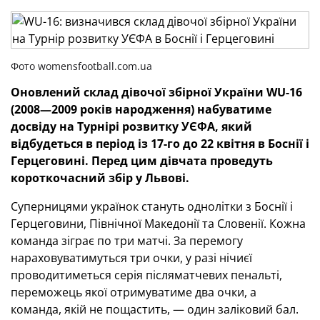
Фото womensfootball.com.ua
Оновлений склад дівочої збірної України WU-16
(2008—2009 років народження) набуватиме
досвіду на Турнірі розвитку УЄФА, який
відбудеться в період із 17-го до 22 квітня в Боснії і
Герцеговині. Перед цим дівчата проведуть
короткочасний збір у Львові.
Суперницями українок стануть однолітки з Боснії і
Герцеговини, Північної Македонії та Словенії. Кожна
команда зіграє по три матчі. За перемогу
нараховуватимуться три очки, у разі нічиєї
проводитиметься серія післяматчевих пенальті,
переможець якої отримуватиме два очки, а
команда, якій не пощастить, — один заліковий бал.