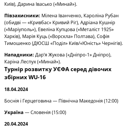
Київ), Дарина Івасько («Минай»).
Півзахисники:
Мілена Іванченко, Кароліна Рубан
(обидві — «Кривбас» Кривий Ріг), Адріана Кушнір
(«Маріуполь»), Евеліна Купцова («Металіст 1925»
Харків), Марія Куць («Ворскла» Полтава), Софія
Тимошенко (ДЮСШ «Поділ» Київ/«Юність» Чернігів).
Нападники:
Дар’я Жукова («Дніпро-1» Дніпро),
Каріна Леспух («Минай»).
Турнір розвитку УЄФА серед дівочих
збірних WU-16
18.04.2024
Боснія і Герцеговина — Північна Македонія (12:00)
Україна
— Словенія (15:00)
20.04.2024