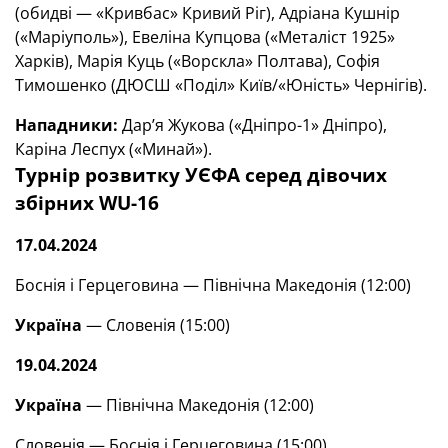
(обидві — «Кривбас» Кривий Ріг), Адріана Кушнір
(«Маріуполь»), Евеліна Купцова («Металіст 1925»
Харків), Марія Куць («Ворскла» Полтава), Софія
Тимошенко (ДЮСШ «Поділ» Київ/«Юність» Чернігів).
Нападники:
Дар’я Жукова («Дніпро-1» Дніпро),
Каріна Леспух («Минай»).
Турнір розвитку УЄФА серед дівочих
збірних WU-16
17.04.2024
Боснія і Герцеговина — Північна Македонія (12:00)
Україна
— Словенія (15:00)
19.04.2024
Україна
— Північна Македонія (12:00)
Словенія — Боснія і Герцеговина (15:00)