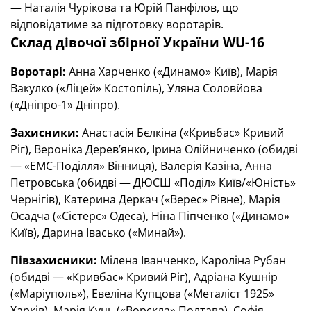
— Наталія Чурікова та Юрій Панфілов, що
відповідатиме за підготовку воротарів.
Склад дівочої збірної України WU-16
Воротарі:
Анна Харченко («Динамо» Київ), Марія
Вакулко («Ліцей» Костопіль), Уляна Соловйова
(«Дніпро-1» Дніпро).
Захисники:
Анастасія Бєлкіна («Кривбас» Кривий
Ріг), Вероніка Дерев’янко, Ірина Олійниченко (обидві
— «ЕМС-Поділля» Вінниця), Валерія Казіна, Анна
Петровська (обидві — ДЮСШ «Поділ» Київ/«Юність»
Чернігів), Катерина Деркач («Верес» Рівне), Марія
Осадча («Сістерс» Одеса), Ніна Піпченко («Динамо»
Київ), Дарина Івасько («Минай»).
Півзахисники:
Мілена Іванченко, Кароліна Рубан
(обидві — «Кривбас» Кривий Ріг), Адріана Кушнір
(«Маріуполь»), Евеліна Купцова («Металіст 1925»
Харків), Марія Куць («Ворскла» Полтава), Софія