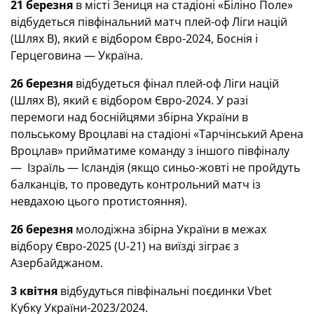
21 березня
в місті Зениця на стадіоні «Біліно Поле»
відбудеться півфінальний матч плей-оф Ліги націй
(Шлях В), який є відбором Євро-2024, Боснія і
Герцеговина — Україна.
26 березня
відбудеться фінал плей-оф Ліги націй
(Шлях В), який є відбором Євро-2024. У разі
перемоги над боснійцями збірна України в
польському Вроцлаві на стадіоні «Тарчінський Арена
Вроцлав» прийматиме команду з іншого півфіналу
— Ізраїль — Ісландія (якщо синьо-жовті не пройдуть
балканців, то проведуть контрольний матч із
невдахою цього протистояння).
26 березня
молодіжна збірна України в межах
відбору Євро-2025 (U-21) на виїзді зіграє з
Азербайджаном.
3 квітня
відбудуться півфінальні поєдинки Vbet
Кубку України-2023/2024.