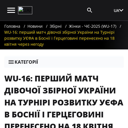
UA
Вхід для ЗМІ
Головна
Новини
Збірні
Жінки - ЧЄ-2025 (WU-17)
WU-16: перший матч дівочої збірної України на Турнірі
розвитку УЄФА в Боснії і Герцеговині перенесено на 18
квітня через негоду
КАТЕГОРІЇ
WU-16: ПЕРШИЙ МАТЧ
ДІВОЧОЇ ЗБІРНОЇ УКРАЇНИ
НА ТУРНІРІ РОЗВИТКУ УЄФА
В БОСНІЇ І ГЕРЦЕГОВИНІ
ПЕРЕНЕСЕНО НА 18 КВІТНЯ