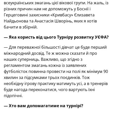
всеукраїнських змагань цієї вікової групи. На жаль, із
різних причин нам не допоможуть у Боснії і
Герцеговині захисники «Кривбасу» Єлизавета
Найдьонова та Анастасія Шворінь, яких я хотів
бачити в збірній.
— Яка користь від цього Турніру розвитку УЄФА?
— Для переважної більшості дівчат це буде перший
міжнародний досвід. Те ж можна сказати й про
наших суперниць. Важливо, що згідно з
регламентом змагань кожна із заявлених
футболісток повинна провести на полі як мінімум 90
хвилин за підсумками трьох поєдинків. Тож
необхідну ігрову практику матимуть усі, а в тренерів
буде нагода переконатися, чого вартують їхні
підопічні.
— Хто вам допомагатиме на турнірі?