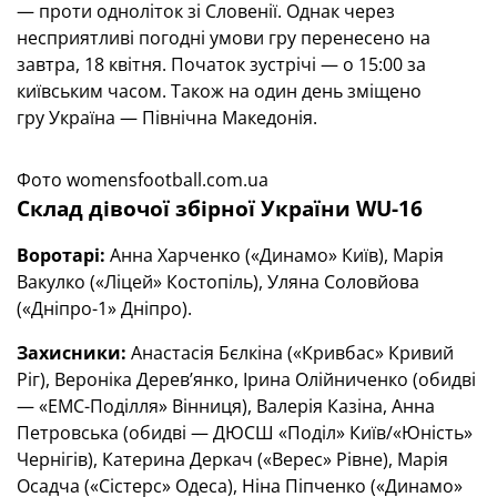
— проти одноліток зі Словенії. Однак через
несприятливі погодні умови гру перенесено на
завтра, 18 квітня. Початок зустрічі — о 15:00 за
київським часом. Також на один день зміщено
гру Україна — Північна Македонія.
Фото womensfootball.com.ua
Склад дівочої збірної України WU-16
Воротарі:
Анна Харченко («Динамо» Київ), Марія
Вакулко («Ліцей» Костопіль), Уляна Соловйова
(«Дніпро-1» Дніпро).
Захисники:
Анастасія Бєлкіна («Кривбас» Кривий
Ріг), Вероніка Дерев’янко, Ірина Олійниченко (обидві
— «ЕМС-Поділля» Вінниця), Валерія Казіна, Анна
Петровська (обидві — ДЮСШ «Поділ» Київ/«Юність»
Чернігів), Катерина Деркач («Верес» Рівне), Марія
Осадча («Сістерс» Одеса), Ніна Піпченко («Динамо»