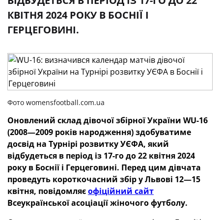
ВІДБУДЕТЬСЯ В ПЕРІОД ІЗ 17-ГО ДО 22
КВІТНЯ 2024 РОКУ В БОСНІЇ І
ГЕРЦЕГОВИНІ.
Фото womensfootball.com.ua
Оновлений склад дівочої збірної України WU-16
(2008—2009 років народження) здобуватиме
досвід на Турнірі розвитку УЄФА, який
відбудеться в період із 17-го до 22 квітня 2024
року в Боснії і Герцеговині. Перед цим дівчата
проведуть короткочасний збір у Львові 12—15
квітня, повідомляє
офіційний сайт
Всеукраїнської асоціації жіночого футболу.