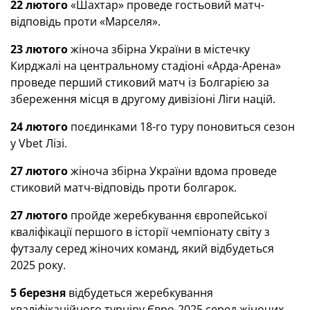
22 лютого
«Шахтар» проведе гостьовий матч-
відповідь проти «Марселя».
23 лютого
жіноча збірна України в містечку
Кирджалі на центральному стадіоні «Арда-Арена»
проведе перший стиковий матч із Болгарією за
збереження місця в другому дивізіоні Ліги націй.
24 лютого
поєдинками 18-го туру поновиться сезон
у Vbet Лізі.
27 лютого
жіноча збірна України вдома проведе
стиковий матч-відповідь проти болгарок.
27 лютого
пройде жеребкування європейської
кваліфікації першого в історії чемпіонату світу з
футзалу серед жіночих команд, який відбудеться
2025 року.
5 березня
відбудеться жеребкування
кваліфікаційного турніру Євро-2025 серед жіночих