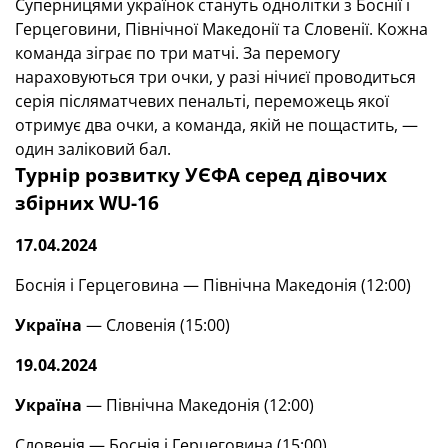
Суперницями українок стануть однолітки з Боснії і
Герцеговини, Північної Македонії та Словенії. Кожна
команда зіграє по три матчі. За перемогу
нараховуються три очки, у разі нічиєї проводиться
серія післяматчевих пенальті, переможець якої
отримує два очки, а команда, якій не пощастить, —
один заліковий бал.
Турнір розвитку УЄФА серед дівочих
збірних
WU
-16
17.04.2024
Боснія і Герцеговина — Північна Македонія (12:00)
Україна
— Словенія (15:00)
19.04.2024
Україна
— Північна Македонія (12:00)
Словенія — Боснія і Герцеговина (15:00)