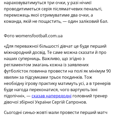
нараховуватимуться три очки, у разі нічиєї
проводитиметься серія післяматчевих пенальті,
переможець якої отримуватиме два очки, а
команда, якій не пощастить, — один заліковий бал.
Фото womensfootball.com.ua
«Для переважної більшості дівчат це буде перший
міжнародний досвід. Те саме можна сказати й про
наших суперниць. Важливо, що згідно з
регламентом змагань кожна із заявлених
футболісток повинна провести на полі як мінімум 90
хвилин за підсумками трьох поєдинків. Тож
необхідну ігрову практику матимуть усі, а в тренерів
буде нагода переконатися, чого вартують їхні
підопічні», —
сказав напередодні
головний тренер
дівочої збірної України Сергій Сапронов.
Сьогодні синьо-жовті мали провести перший матч