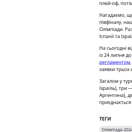
плей-оф, поті
Нагадаємо, що
півфіналу, на
Олімпіади. Раз
Іспанії та Ізра
На сьогодні в
із 24 липня до
регламентом
заявки трьох ф
Загалом у тур
Ізраїль), три 
Аргентина), д
приєднається 
ТЕГИ
Олімпіада-202