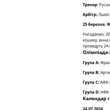
Тренер:
Русла
Арбітр:
Льюїс 
25 березня. 
Нагадаємо, 20
кошику, вона
проведуть 24-г
Олімпіада-
Група А:
Фран
Група В:
Арге
Група С:
АФК-2
Група D:
АФК-
Календар г
24.07.2024