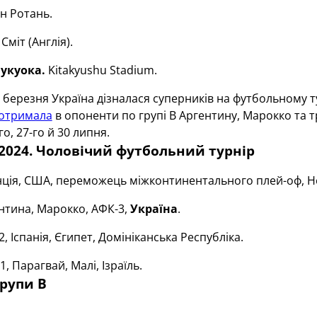
н Ротань.
Сміт (Англія).
Фукуока.
Kitakyushu Stadium.
 березня Україна дізналася суперників на футбольному 
отримала
в опоненти по групі В Аргентину, Марокко та тр
о, 27-го й 30 липня.
2024. Чоловічий футбольний турнір
ція, США, переможець міжконтинентального плей-оф, Но
нтина, Марокко, АФК-3,
Україна
.
, Іспанія, Єгипет, Домініканська Республіка.
1, Парагвай, Малі, Ізраїль.
рупи В