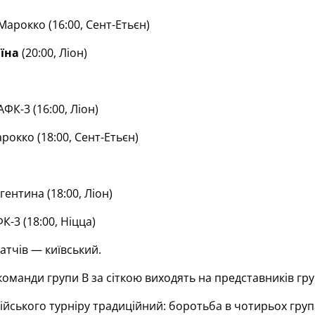
арокко (16:00, Сент-Етьєн)
їна
(20:00, Ліон)
ФК-3 (16:00, Ліон)
окко (18:00, Сент-Етьєн)
ентина (18:00, Ліон)
-3 (18:00, Ніцца)
атчів — київський.
команди групи В за сіткою виходять на представників гру
йського турніру традиційний: боротьба в чотирьох група