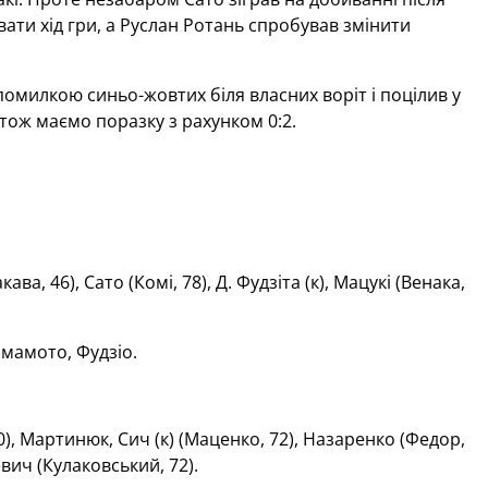
ати хід гри, а Руслан Ротань спробував змінити
помилкою синьо-жовтих біля власних воріт і поцілив у
 тож маємо поразку з рахунком 0:2.
ава, 46), Сато (Комі, 78), Д. Фудзіта (к), Мацукі (Венака,
 Ямамото, Фудзіо.
0), Мартинюк, Сич (к) (Маценко, 72), Назаренко (Федор,
евич (Кулаковський, 72).