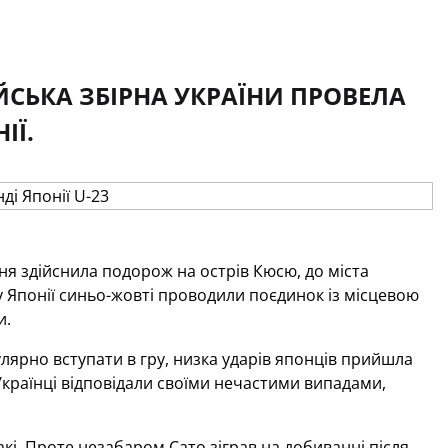
ЙСЬКА ЗБІРНА УКРАЇНИ ПРОВЕЛА
ІЇ.
ня здійснила подорож на острів Кюсю, до міста
у Японії синьо-жовті проводили поєдинок із місцевою
и.
ярно вступати в гру, низка ударів японців прийшла
 Українці відповідали своїми нечастими випадами,
і. Проте незабаром Сато зіграв на добиванні після