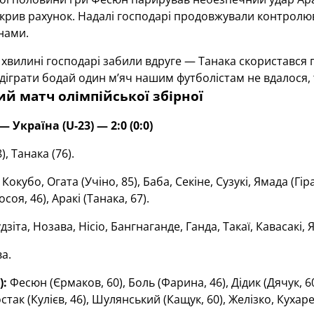
дкрив рахунок. Надалі господарі продовжували контролюв
нами.
 хвилині господарі забили вдруге — Танака скористався 
Відіграти бодай один м’яч нашим футболістам не вдалося,
й матч олімпійської збірної
— Україна (U-23) — 2:0 (0:0)
), Танака (76).
Кокубо, Огата (Учіно, 85), Баба, Секіне, Сузукі, Ямада (Гірак
соя, 46), Аракі (Танака, 67).
дзіта, Нозава, Нісіо, Бангнаганде, Ганда, Такаї, Кавасакі,
а.
):
Фесюн (Єрмаков, 60), Боль (Фарина, 46), Дідик (Дячук, 6
остак (Кулієв, 46), Шулянський (Кащук, 60), Желізко, Кухар