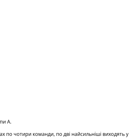
пи А.
х по чотири команди, по дві найсильніші виходять у