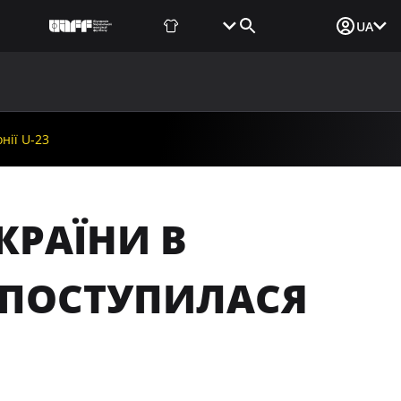
Фаншоп
Квитки
Вхід для ЗМІ
UA
ВИНИ
МЕДІА
ДОКУМЕНТИ
UAF DATA CENTER
нії U-23
КРАЇНИ В
 ПОСТУПИЛАСЯ