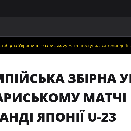
ГОЛОВНА
ПРО УАФ
ЗБІРНІ
ЧЛЕНИ УАФ
НО
а збірна України в товариському матчі поступилася команді Япо
ПІЙСЬКА ЗБІРНА У
АРИСЬКОМУ МАТЧІ
НДІ ЯПОНІЇ U-23