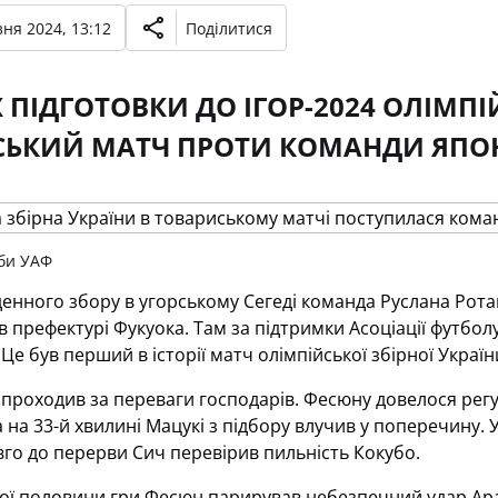
ня 2024, 13:12
Поділитися
 ПІДГОТОВКИ ДО ІГОР-2024 ОЛІМПІ
ЬКИЙ МАТЧ ПРОТИ КОМАНДИ ЯПОН
би УАФ
енного збору в угорському Сегеді команда Руслана Рота
в префектурі Фукуока. Там за підтримки Асоціації футбол
Це був перший в історії матч олімпійської збірної Україн
роходив за переваги господарів. Фесюну довелося регул
а на 33-й хвилині Мацукі з підбору влучив у поперечину.
го до перерви Сич перевірив пильність Кокубо.
гої половини гри Фесюн парирував небезпечний удар Арак