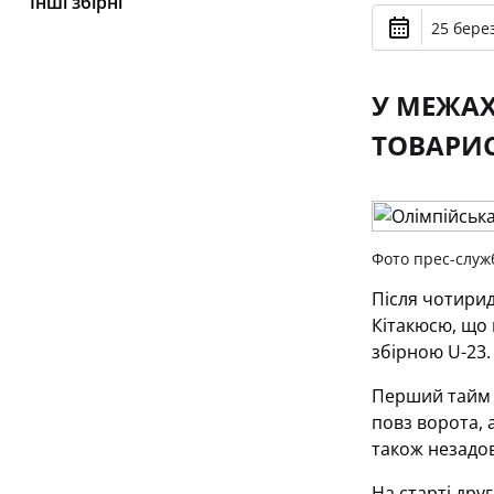
Інші збірні
25 берез
У МЕЖАХ
ТОВАРИС
Фото прес-служ
Після чотирид
Кітакюсю, що 
збірною U-23. 
Перший тайм п
повз ворота, 
також незадов
На старті дру