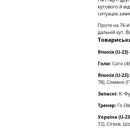
кутового й ві
ситуацію замі
Проте на 76-й
дальній кут. 
Товариськи
Японія (U-23) 
Голи:
Сато (48
Японія (U-23):
78), Сомено (Го
Запасні:
К. Фу
Тренер:
Го Оїв
Україна (U-23
72), Сігеєв, Ш