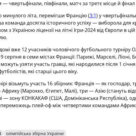
м — чвертьфінали, півфінали, матч за третє місце й фінал
 минулого літа, перемігши Францію (
3:1
) у чвертьфіналь
ша команда досягла історичного успіху — виборола для 
ом з Україною ліцензії на літні Ігри-2024 від Європи в ц
їлю.
ідомі вже 12 учасників чоловічого футбольного турніру Ол
 9 серпня в семи містах Франції: Парижі, Марселі, Ліоні, Б
, можуть узяти участь гравці, які народилися після 1 січ
утболістів, які старші цього віку.
нірі візьмуть участь 16 збірних: Франція — як господар, 
— Африку (Марокко, Єгипет, Малі), три — Азію (стануть ві
ві — зону КОНКАКАФ (США, Домініканська Республіка), од
переможець плей-оф між четвертими командами Африки (Г
4
олімпійська збірна України