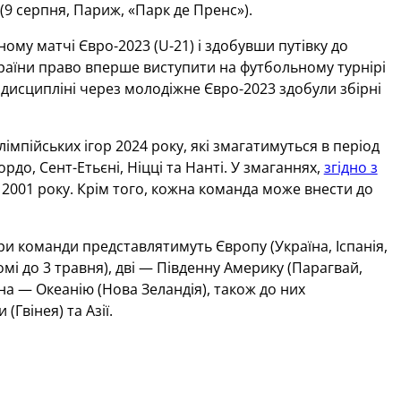
 (9 серпня, Париж, «Парк де Пренс»).
ному матчі Євро-2023 (U-21) і здобувши путівку до
країни право вперше виступити на футбольному турнірі
ій дисципліні через молодіжне Євро-2023 здобули збірні
імпійських ігор 2024 року, які змагатимуться в період
ордо, Сент-Етьєні, Ніцці та Нанті. У змаганнях,
згідно з
ня 2001 року. Крім того, кожна команда може внести до
три команди представлятимуть Європу (Україна, Іспанія,
домі до 3 травня), дві — Південну Америку (Парагвай,
на — Океанію (Нова Зеландія), також до них
вінея) та Азії.