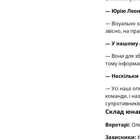
— Юрію Леонт
— Візуально хл
звісно, на пр
— У нашому с
— Вони для зб
тому інформац
— Наскільки
— Усі наші оп
команди, і на
супротивників
Склад юнац
Воротарі:
Оле
Захисники:
К