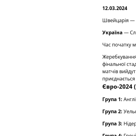
12.03.2024
Швейцарія — Г
Україна
— Сло
Час початку м
Жеребкування
фінальної ста
матчів вийдут
приєднається 
Євро-2024 (
Група 1:
Англі
Група 2:
Уельс
Група 3:
Нідер
Група 4:
Греці