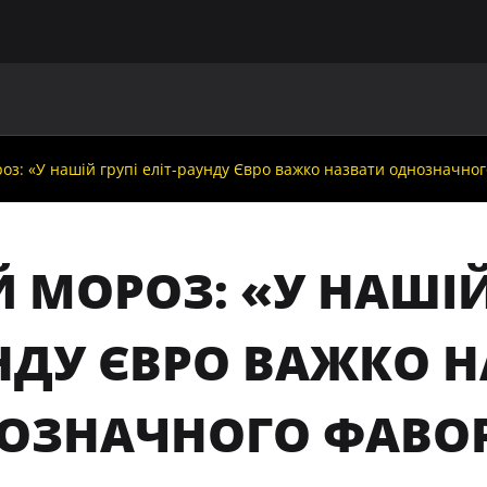
ГОЛОВНА
ПРО УАФ
ЗБІРНІ
ЧЛЕНИ УАФ
НО
з: «У нашій групі еліт-раунду Євро важко назвати однозначно
 МОРОЗ: «У НАШІЙ 
НДУ ЄВРО ВАЖКО 
ОЗНАЧНОГО ФАВО