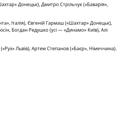
ахтар» Донецьк), Дмитро Стрільчук («Баварія»,
та», Італія), Євгеній Гармаш («Шахтар» Донецьк),
ін, Богдан Редушко (усі — «Динамо» Київ), Алі
«Рух» Львів), Артем Степанов («Баєр», Німеччина).