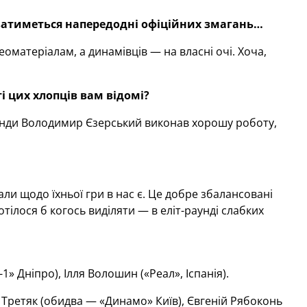
уватиметься напередодні офіційних змагань…
деоматеріалам, а динамівців — на власні очі. Хоча,
і цих хлопців вам відомі?
манди Володимир Єзерський виконав хорошу роботу,
али щодо їхньої гри в нас є. Це добре збалансовані
тілося б когось виділяти — в еліт-раунді слабких
» Дніпро), Ілля Волошин («Реал», Іспанія).
н Третяк (обидва — «Динамо» Київ), Євгеній Рябоконь