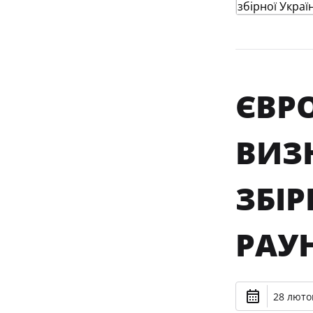
ЄВРО
ВИЗ
ЗБІР
РАУН
28 лютог