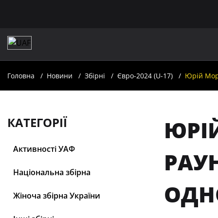
Головна
Новини
Збірні
Євро-2024 (U-17)
Юрій Моро
КАТЕГОРІЇ
ЮРІЙ
Активності УАФ
РАУ
Національна збірна
ОДН
Жіноча збірна України