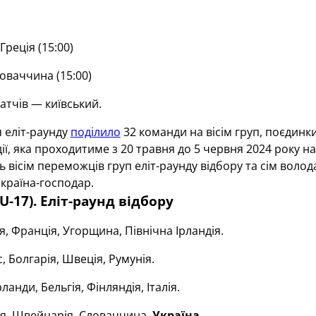
реція (15:00)
ваччина (15:00)
атчів — київський.
 еліт-раунду
поділило
32 команди на вісім груп, поєдинки
дії, яка проходитиме з 20 травня до 5 червня 2024 року н
ь вісім переможців груп еліт-раунду відбору та сім воло
країна-господар.
U-17). Еліт-раунд відбору
я, Франція, Угорщина, Північна Ірландія.
, Болгарія, Швеція, Румунія.
ланди, Бельгія, Фінляндія, Італія.
я, Швейцарія, Словаччина,
Україна
.