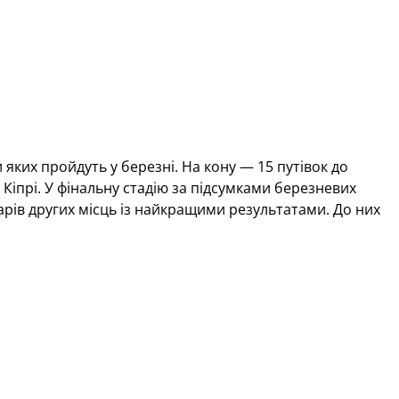
 яких пройдуть у березні. На кону — 15 путівок до
а Кіпрі. У фінальну стадію за підсумками березневих
дарів других місць із найкращими результатами. До них