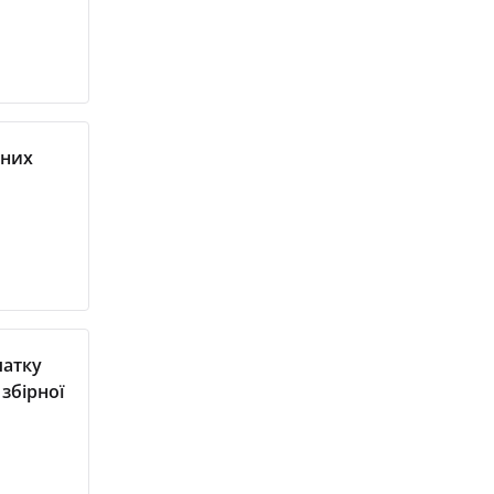
вних
и
чатку
збірної