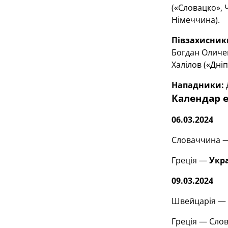
(«Словацко», 
Німеччина).
Півзахисник
Богдан Оличен
Халілов («Дніп
Нападники:
Д
Календар ел
06.03.2024
Словаччина —
Греція —
Укр
09.03.2024
Швейцарія —
Греція — Слов