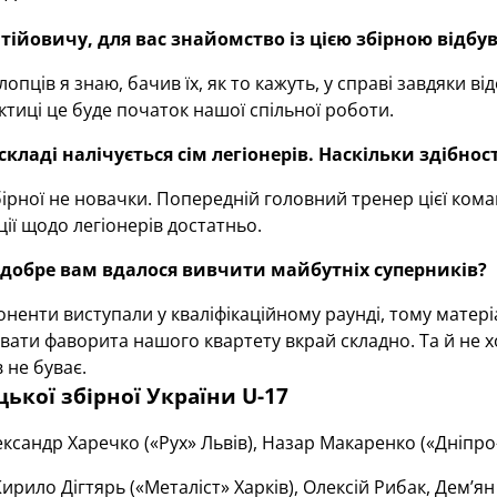
ійовичу, для вас знайомство із цією збірною відб
опців я знаю, бачив їх, як то кажуть, у справі завдяки ві
актиці це буде початок нашої спільної роботи.
кладі налічується сім легіонерів. Наскільки здібност
ірної не новачки. Попередній головний тренер цієї ко
ії щодо легіонерів достатньо.
 добре вам вдалося вивчити майбутніх суперників?
оненти виступали у кваліфікаційному раунді, тому матері
звати фаворита нашого квартету вкрай складно. Та й не хо
 не буває.
ької збірної України U-17
ксандр Харечко («Рух» Львів), Назар Макаренко («Дніпро-1
ирило Дігтярь («Металіст» Харків), Олексій Рибак, Дем’я