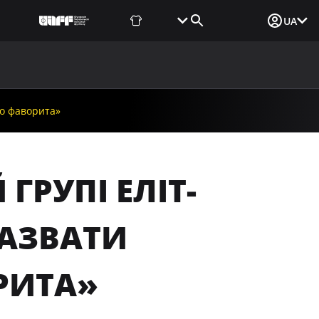
Фаншоп
Квитки
Вхід для ЗМІ
UA
ВИНИ
МЕДІА
ДОКУМЕНТИ
UAF DATA CENTER
го фаворита»
ГРУПІ ЕЛІТ-
НАЗВАТИ
РИТА»