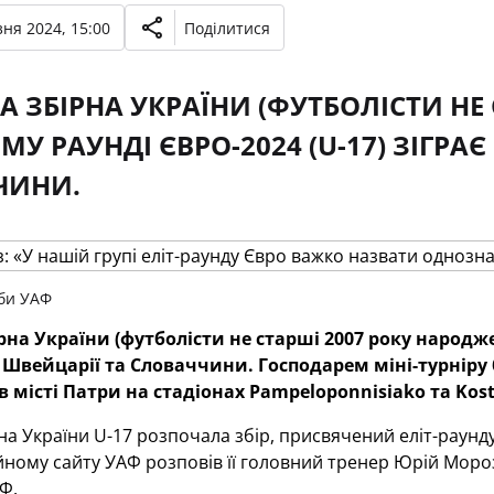
ня 2024, 15:00
Поділитися
 ЗБІРНА УКРАЇНИ (ФУТБОЛІСТИ НЕ
МУ РАУНДІ ЄВРО-2024 (U-17) ЗІГРАЄ
ЧИНИ.
би УАФ
на України (футболісти не старші 2007 року народженн
, Швейцарії та Словаччини.
Господарем міні-турніру
в місті Патри на стадіонах Pampeloponnisiako та Kost
а України U-17 розпочала збір, присвячений еліт-раунду
ійному сайту УАФ розповів її головний тренер Юрій Моро
Ф.