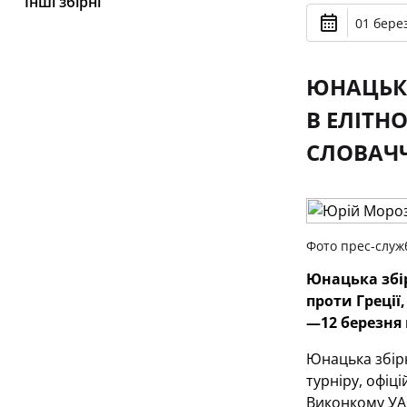
Інші збірні
01 берез
ЮНАЦЬКА
В ЕЛІТНО
СЛОВАЧ
Фото прес-служ
Юнацька збір
проти Греції
—12 березня 
Юнацька збірн
турніру, офіц
Виконкому УА