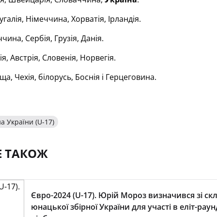
галія, Німеччина, Хорватія, Ірландія.
чина, Сербія, Грузія, Данія.
ія, Австрія, Словенія, Норвегія.
а, Чехія, білорусь, Боснія і Герцеговина.
а України (U-17)
Е ТАКОЖ
Євро-2024 (U-17). Юрій Мороз визначився зі ск
юнацької збірної України для участі в еліт-раун