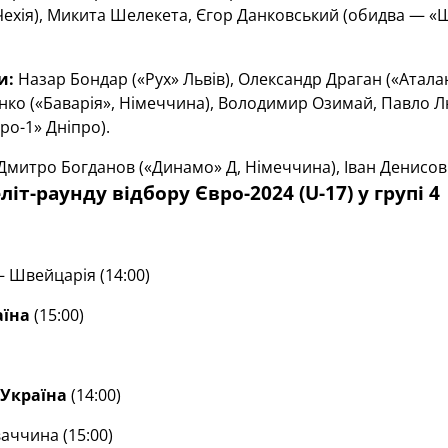
Чехія), Микита Шелекета, Єгор Данковський (обидва — «Ш
и:
Назар Бондар («Рух» Львів), Олександр Драган («Аталан
ко («Баварія», Німеччина), Володимир Озимай, Павло Люс
ро-1» Дніпро).
митро Богданов («Динамо» Д, Німеччина), Іван Денисов (
іт-раунду відбору Євро-2024 (U-17) у групі 4
 Швейцарія (14:00)
аїна
(15:00)
Україна
(14:00)
аччина (15:00)