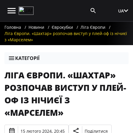
UA
Вхід для ЗМІ
Головна
Новини
Єврокубки
Ліга Європи
Ліга Європи. «Шахтар» розпочав виступ у плей-оф із нічиєї
з «Марселем»
КАТЕГОРІЇ
ЛІГА ЄВРОПИ. «ШАХТАР»
РОЗПОЧАВ ВИСТУП У ПЛЕЙ-
ОФ ІЗ НІЧИЄЇ З
«МАРСЕЛЕМ»
15 лютого 2024, 20:45
Поділитися