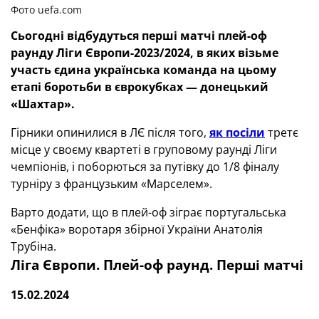
Фото uefa.com
Сьогодні відбудуться перші матчі плей-оф
раунду Ліги Європи-2023/2024, в яких візьме
участь єдина українська команда на цьому
етапі боротьби в єврокубках — донецький
«Шахтар».
Гірники опинилися в ЛЄ після того,
як посіли
третє
місце у своєму квартеті в груповому раунді Ліги
чемпіонів, і поборються за путівку до 1/8 фіналу
турніру з французьким «Марселем».
Варто додати, що в плей-оф зіграє португальська
«Бенфіка» воротаря збірної України Анатолія
Трубіна.
Ліга Європи. Плей-оф раунд. Перші матчі
15.02.2024