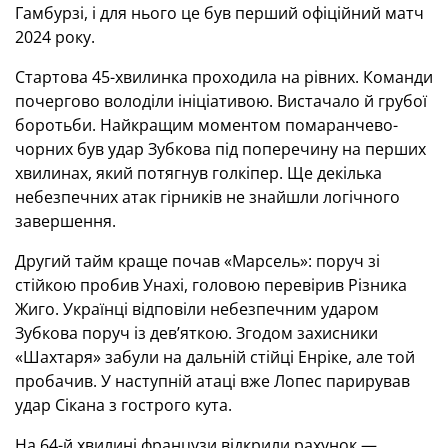
Гамбурзі, і для нього це був перший офіційний матч
2024 року.
Стартова 45-хвилинка проходила на рівних. Команди
почергово володіли ініціативою. Вистачало й грубої
боротьби. Найкращим моментом помаранчево-
чорних був удар Зубкова під поперечину на перших
хвилинах, який потягнув голкіпер. Ще декілька
небезпечних атак гірників не знайшли логічного
завершення.
Другий тайм краще почав «Марсель»: поруч зі
стійкою пробив Унахі, головою перевірив Різника
Жиго. Українці відповіли небезпечним ударом
Зубкова поруч із дев’яткою. Згодом захисники
«Шахтаря» забули на дальній стійці Енріке, але той
пробачив. У наступній атаці вже Лопес парирував
удар Сікана з гострого кута.
На 64-й хвилині французи відкрили рахунок —