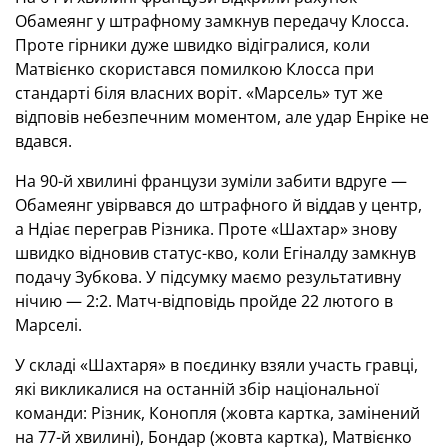
Обамеянг у штрафному замкнув передачу Клосса.
Проте гірники дуже швидко відігралися, коли
Матвієнко скористався помилкою Клосса при
стандарті біля власних воріт. «Марсель» тут же
відповів небезпечним моментом, але удар Енріке не
вдався.
На 90-й хвилині французи зуміли забити вдруге —
Обамеянг увірвався до штрафного й віддав у центр,
а Ндіає переграв Різника. Проте «Шахтар» знову
швидко відновив статус-кво, коли Егіналду замкнув
подачу Зубкова. У підсумку маємо результативну
нічию — 2:2. Матч-відповідь пройде 22 лютого в
Марселі.
У складі «Шахтаря» в поєдинку взяли участь гравці,
які викликалися на останній збір національної
команди: Різник, Конопля (жовта картка, замінений
на 77-й хвилині), Бондар (жовта картка), Матвієнко