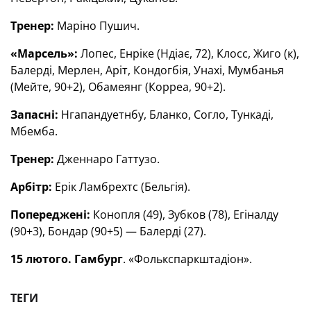
Тренер:
Маріно Пушич.
«Марсель»:
Лопес, Енріке (Ндіає, 72), Клосс, Жиго (к),
Балерді, Мерлен, Аріт, Кондогбія, Унахі, Мумбанья
(Мейте, 90+2), Обамеянг (Корреа, 90+2).
Запасні:
Нгапандуетнбу, Бланко, Согло, Тункаді,
Мбемба.
Тренер:
Дженнаро Гаттузо.
Арбітр:
Ерік Ламбрехтс (Бельгія).
Попереджені:
Конопля (49), Зубков (78), Егіналду
(90+3), Бондар (90+5) — Балерді (27).
15 лютого.
Гамбург
. «Фолькспаркштадіон».
ТЕГИ