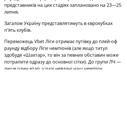
представників на цих стадіях заплановано на 23—25
липня.
Загалом Україну представлятимуть в єврокубках
п'ять клубів.
Переможець Vbet Ліги отримає путівку до плей-оф
раунду відбору Ліги чемпіонів (але якщо титул
здобуде «Шахтар», то він за певних обставин може
потрапити одразу до основної сітки). До групи ЛЧ —
лише один етап, у разі невдачі наш чемпіон
потрапить до групи Ліги Європи.
Клуб, який здобуде срібні нагороди, потрапить до
другого кваліфікаційного раунду ЛЧ. Йому для
потрапляння до групи ЛЧ необхідно буде здолати
опір трьох суперників. У разі невдачі на будь-якій
стадії наш представник перейде до Ліги Європи, але
до групи — лише в тому випадку, якщо в ЛЧ здолає