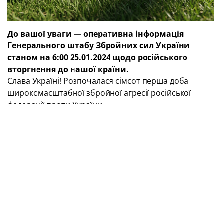
До вашої уваги — оперативна інформація
Генерального штабу Збройних сил України
станом на 6:00 25.01.2024 щодо російського
вторгнення до нашої країни.
Слава Україні! Розпочалася сімсот перша доба
широкомасштабної збройної агресії російської
федерації проти України.
Російська федерація продовжує ігнорувати закони
та звичаї ведення війни, використовує тактику
терору, завдає ракетних та авіаційних ударів,
здійснює обстріли з реактивних систем залпового
вогню не тільки по військових, а й по численних
цивільних об’єктах нашої держави.
Протягом минулої доби відбулося 58 бойових
зіткнень. Загалом ворог завдав шістьох ракетних та