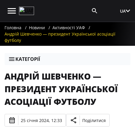
UA
Вхід для ЗМІ
Головна
Новини
Активності УАФ
Андрій Шевченко — президент Української асоціації
футболу
КАТЕГОРІЇ
АНДРІЙ ШЕВЧЕНКО —
ПРЕЗИДЕНТ УКРАЇНСЬКОЇ
АСОЦІАЦІЇ ФУТБОЛУ
25 січня 2024, 12:33
Поділитися