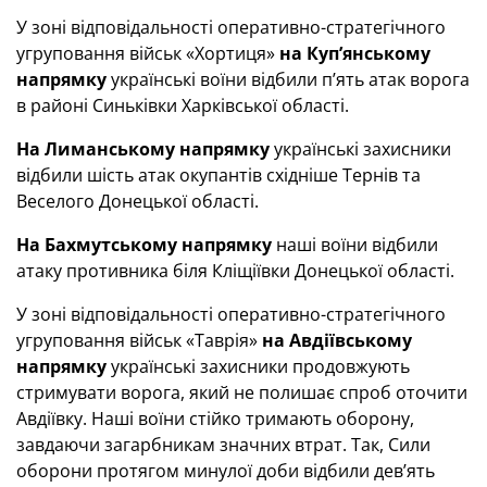
У зоні відповідальності оперативно-стратегічного
угруповання військ «Хортиця»
на Куп’янському
напрямку
українські воїни відбили п’ять атак ворога
в районі Синьківки Харківської області.
На Лиманському напрямку
українські захисники
відбили шість атак окупантів східніше Тернів та
Веселого Донецької області.
На Бахмутському напрямку
наші воїни відбили
атаку противника біля Кліщіївки Донецької області.
У зоні відповідальності оперативно-стратегічного
угруповання військ «Таврія»
на Авдіївському
напрямку
українські захисники продовжують
стримувати ворога, який не полишає спроб оточити
Авдіївку. Наші воїни стійко тримають оборону,
завдаючи загарбникам значних втрат. Так, Сили
оборони протягом минулої доби відбили дев’ять