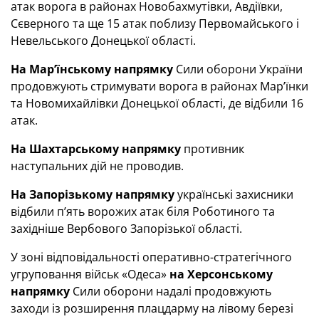
атак ворога в районах Новобахмутівки, Авдіївки,
Сєверного та ще 15 атак поблизу Первомайського і
Невельського Донецької області.
На Мар’їнському напрямку
Сили оборони України
продовжують стримувати ворога в районах Мар’їнки
та Новомихайлівки Донецької області, де відбили 16
атак.
На Шахтарському напрямку
противник
наступальних дій не проводив.
На Запорізькому напрямку
українські захисники
відбили п’ять ворожих атак біля Роботиного та
західніше Вербового Запорізької області.
У зоні відповідальності оперативно-стратегічного
угруповання військ «Одеса»
на Херсонському
напрямку
Сили оборони надалі продовжують
заходи із розширення плацдарму на лівому березі