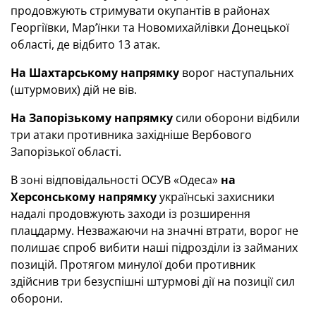
продовжують стримувати окупантів в районах
Георгіївки, Мар’їнки та Новомихайлівки Донецької
області, де відбито 13 атак.
На Шахтарському напрямку
ворог наступальних
(штурмових) дій не вів.
На Запорізькому напрямку
сили оборони відбили
три атаки противника західніше Вербового
Запорізької області.
В зоні відповідальності ОСУВ «Одеса»
на
Херсонському напрямку
українські захисники
надалі продовжують заходи із розширення
плацдарму. Незважаючи на значні втрати, ворог не
полишає спроб вибити наші підрозділи із займаних
позицій. Протягом минулої доби противник
здійснив три безуспішні штурмові дії на позиції сил
оборони.