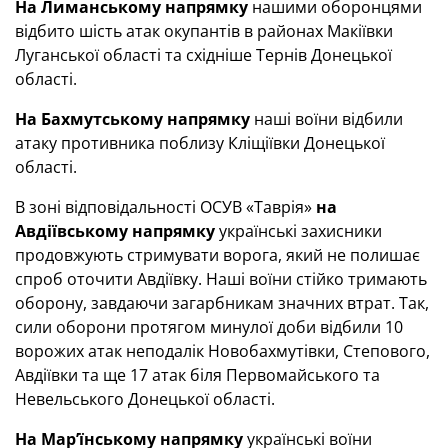
На Лиманському напрямку
нашими оборонцями
відбито шість атак окупантів в районах Макіївки
Луганської області та східніше Тернів Донецької
області.
На Бахмутському напрямку
наші воїни відбили
атаку противника поблизу Кліщіївки Донецької
області.
В зоні відповідальності ОСУВ «Таврія»
на
Авдіївському напрямку
українські захисники
продовжують стримувати ворога, який не полишає
спроб оточити Авдіївку. Наші воїни стійко тримають
оборону, завдаючи загарбникам значних втрат. Так,
сили оборони протягом минулої доби відбили 10
ворожих атак неподалік Новобахмутівки, Степового,
Авдіївки та ще 17 атак біля Первомайського та
Невельського Донецької області.
На Мар’їнському напрямку
українські воїни