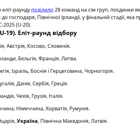
 еліт-раунду
поділило
28 команд на сім груп, поєдинки я
до господаря, Північної Ірландії, у фінальній стадії, як
-2025 (U-20).
U-19). Еліт-раунд відбору
ія, Австрія, Косово, Словенія.
ланди, Бельгія, Франція, Литва.
гія, Ізраїль, Боснія і Герцеговина, Чорногорія.
галія, Данія, Сербія, Греція.
дія, Чехія, Грузія, Італія.
чина, Німеччина, Хорватія, Румунія.
царія,
Україна
, Північна Македонія, Латвія.