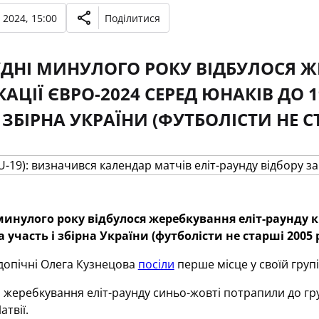
 2024, 15:00
Поділитися
УДНІ МИНУЛОГО РОКУ ВІДБУЛОСЯ Ж
КАЦІЇ ЄВРО-2024 СЕРЕД ЮНАКІВ ДО 1
І ЗБІРНА УКРАЇНИ (ФУТБОЛІСТИ НЕ 
минулого року відбулося жеребкування еліт-раунду кв
а участь і збірна України (футболісти не старші 2005
допічні Олега Кузнецова
посіли
перше місце у своїй групі
 жеребкування еліт-раунду синьо-жовті потрапили до груп
атвії.