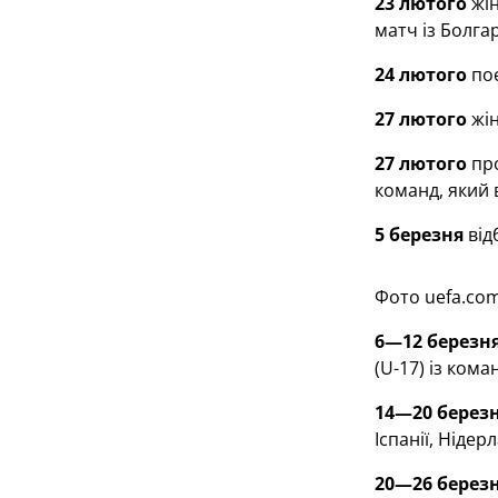
23 лютого
жін
матч із Болгар
24 лютого
поє
27 лютого
жін
27 лютого
про
команд, який 
5 березня
від
Фото uefa.co
6—12 березн
(U-17) із ком
14—20 берез
Іспанії, Нідер
20—26 берез