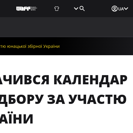
Фаншоп
Квитки
Вхід для ЗМІ
UA
ВИНИ
МЕДІА
ДОКУМЕНТИ
UAF DATA CENTER
стю юнацької збірної України
ЗНАЧИВСЯ КАЛЕНДАР
ІДБОРУ ЗА УЧАСТЮ
РАЇНИ