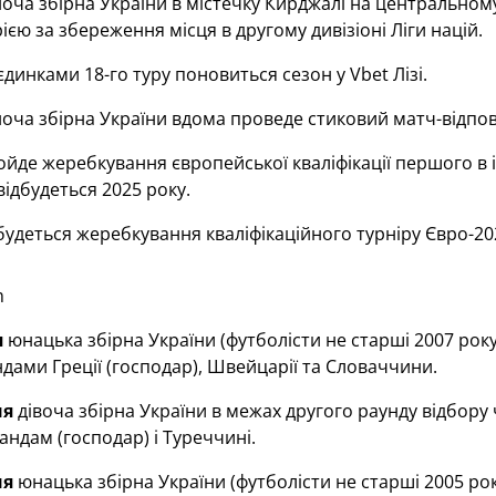
оча збірна України в містечку Кирджалі на центральном
ією за збереження місця в другому дивізіоні Ліги націй.
динками 18-го туру поновиться сезон у Vbet Лізі.
оча збірна України вдома проведе стиковий матч-відпов
йде жеребкування європейської кваліфікації першого в іс
відбудеться 2025 року.
будеться жеребкування кваліфікаційного турніру Євро-20
m
я
юнацька збірна України (футболісти не старші 2007 року
андами Греції (господар), Швейцарії та Словаччини.
ня
дівоча збірна України в межах другого раунду відбор
ландам (господар) і Туреччині.
ня
юнацька збірна України (футболісти не старші 2005 рок