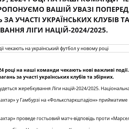
ПРОПОНУЄМО ВАШІЙ УВАЗІ ПОПЕРЕ
 ЗА УЧАСТІ УКРАЇНСЬКИХ КЛУБІВ ТА
ВАННЯ ЛІГИ НАЦІЙ-2024/2025.
24 році на наші команди чекають нові важливі події.
агань за участі українських клубів та збірних.
удеться жеребкування Ліги націй-2024/2025. Національна
хтар» у Гамбурзі на «Фолькспаркштадіон» прийматиме 
хтар» проведе гостьовий матч-відповідь проти «Марсел