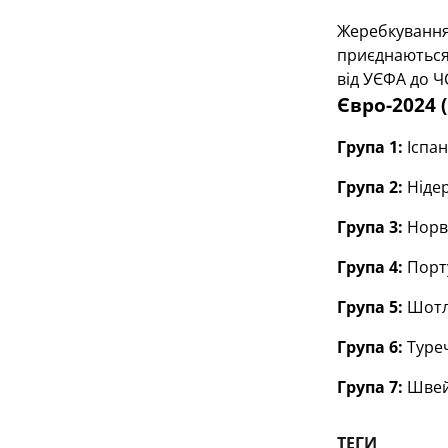
Жеребкування
приєднаються 
від УЄФА до ЧС
Євро-2024 (
Група 1:
Іспан
Група 2:
Нідер
Група 3:
Норве
Група 4:
Порту
Група 5:
Шотлан
Група 6:
Туреч
Група 7:
Швей
ТЕГИ