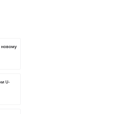
у новому
ни U-