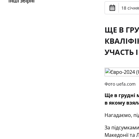
Інші збірні
18 січня
ЩЕ В ГР
КВАЛІФІ
УЧАСТЬ 
Фото uefa.com
Ще в грудні 
в якому взял
Нагадаємо, пі
За підсумками
Македонії та Л