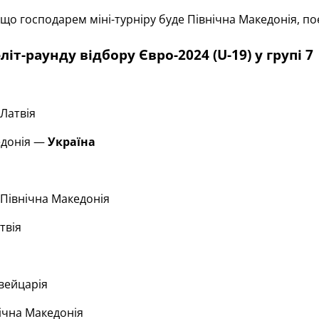
що господарем міні-турніру буде Північна Македонія, 
літ-раунду відбору Євро-2024 (U-1
9
) у групі
7
Латвія
едонія —
Україна
Північна Македонія
твія
ейцарія
ічна Македонія