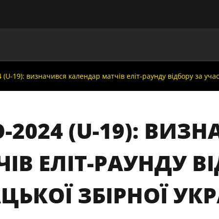
ГОЛОВНА
ПРО УАФ
ЗБІРНІ
ЧЛЕНИ УАФ
НО
 (U-19): визначився календар матчів еліт-раунду відбору за уча
-2024 (U-19): ВИ
ІВ ЕЛІТ-РАУНДУ В
ЦЬКОЇ ЗБІРНОЇ УК