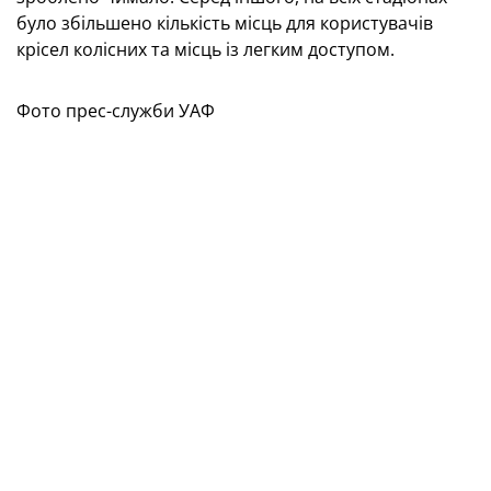
було збільшено кількість місць для користувачів
крісел колісних та місць із легким доступом.
Фото прес-служби УАФ
У зв’язку з вищенаведеним УЄФА інформує, що
до 12
грудня 2023 року
можна придбати квитки для
вболівальників на кріслах колісних або на «легко
доступні місця» на всі матчі (будь ласка, зверніть
увагу, що кількість квитків обох категорій також
обмежена і заявка не може гарантувати купівлю
квитка). Після другого етапу продажу майже всі
квитки на турнір наступного року будуть продані, а
отже, це остання можливість стати частиною
турніру.
Фото прес-служби УАФ