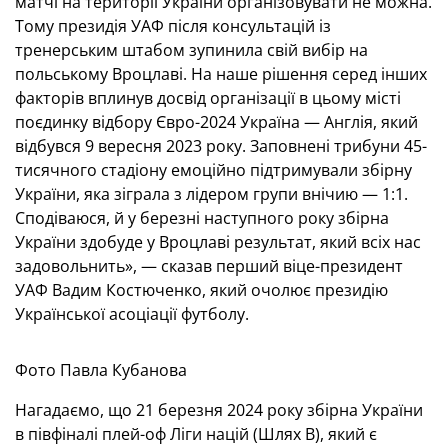
матчі на території України організовувати не можна.
Тому президія УАФ після консультацій із
тренерським штабом зупинила свій вибір на
польському Вроцлаві. На наше рішення серед інших
факторів вплинув досвід організації в цьому місті
поєдинку відбору Євро-2024 Україна — Англія, який
відбувся 9 вересня 2023 року. Заповнені трибуни 45-
тисячного стадіону емоційно підтримували збірну
України, яка зіграла з лідером групи внічию — 1:1.
Сподіваюся, й у березні наступного року збірна
України здобуде у Вроцлаві результат, який всіх нас
задовольнить», — сказав перший віце-президент
УАФ Вадим Костюченко, який очолює президію
Української асоціації футболу.
Фото Павла Кубанова
Нагадаємо, що 21 березня 2024 року збірна України
в півфіналі плей-оф Ліги націй (Шлях В), який є