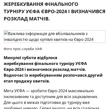
ЖЕРЕБКУВАННЯ ФІНАЛЬНОГО
ТУРНІРУ УЄФА ЄВРО-2024 І ВИЗНАЧИВСЯ
РОЗКЛАД МАТЧІВ.
Фото прес-служби УАФ
Минулої суботи відбулося
жеребкування
фінального турніру
УЄФА
Євро-2024 і визначився розклад матчів.
Водночас із жеребкуванням розпочався другий
етап продажу квитків.
Мета УЄФА — зробити Євро-2024 максимально
інклюзивним та доступним для всіх зацікавлених.
Для цього в межах підготовки до турніру вже
зроблено чимало. Серед іншого, на всіх стадіонах