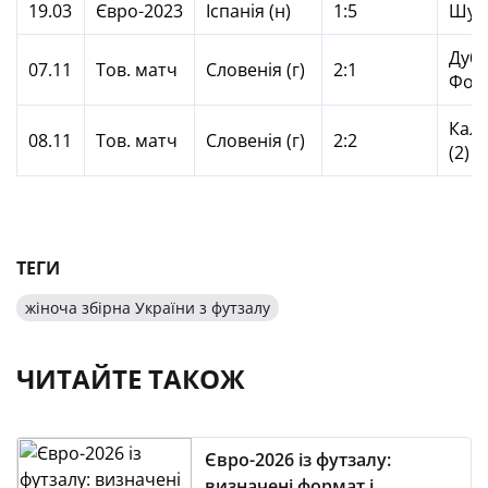
19.03
Євро-2023
Іспанія (н)
1:5
Шул
Дуби
07.11
Тов. матч
Словенія (г)
2:1
Фор
Каля
08.11
Тов. матч
Словенія (г)
2:2
(2)
ТЕГИ
жіноча збірна України з футзалу
ЧИТАЙТЕ ТАКОЖ
Євро-2026 із футзалу:
визначені формат і