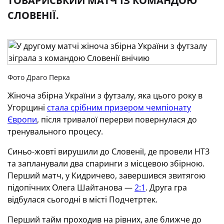
ТОВАРИСЬКИЙ МАТЧ ІЗ КОМАНДОЮ
СЛОВЕНІЇ.
Фото Драго Перка
Жіноча збірна України з футзалу, яка цього року в
Угорщині
стала срібним призером чемпіонату
Європи
, після тривалої перерви повернулася до
тренувального процесу.
Синьо-жовті вирушили до Словенії, де провели НТЗ
та запланували два спаринги з місцевою збірною.
Перший матч, у Кидричево, завершився звитягою
підопічних Олега Шайтанова —
2:1
. Друга гра
відбулася сьогодні в місті Подчетртек.
Перший тайм проходив на рівних, але ближче до