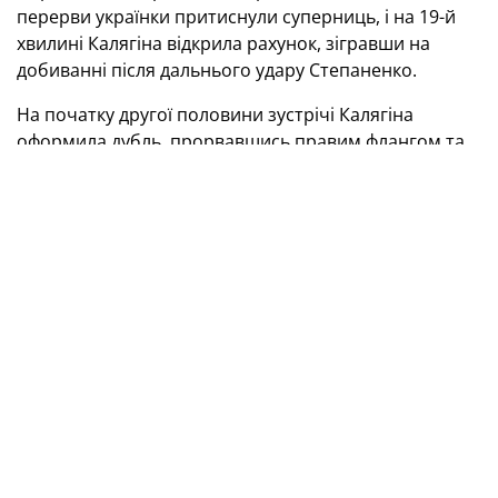
перерви українки притиснули суперниць, і на 19-й
хвилині Калягіна відкрила рахунок, зігравши на
добиванні після дальнього удару Степаненко.
На початку другої половини зустрічі Калягіна
оформила дубль, прорвавшись правим флангом та
перегравши кіпера. Проте словенки швидко
відповіли своїм голом — потужним ударом у дальній
кут відзначилася Єсеновець.
Надалі наша команда мала ще кілька хороших
моментів, в одному з епізодів балканок виручила
поперечина. Під кінець матчу словенки почали
використовувати п’яту польову, і на 35-й хвилині
потужний дальній удар Жвокель дозволив їм
зрівняти рахунок. У підсумку команди так і не
виявили переможця — 2:2.
Товариський матч жіночих збірних із
футзалу