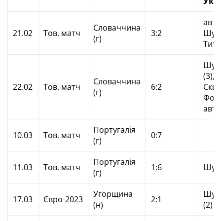
Укр
авто
Словаччина
21.02
Тов. матч
3:2
Шуль
(г)
Тит
Шул
(3),
Словаччина
22.02
Тов. матч
6:2
Скиб
(г)
Фор
авто
Португалія
10.03
Тов. матч
0:7
(г)
Португалія
11.03
Тов. матч
1:6
Шул
(г)
Угорщина
Шул
17.03
Євро-2023
2:1
(н)
(2)