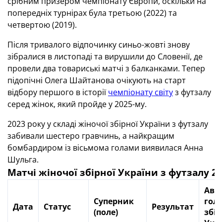
срібним призером чемпіонату Європи, оскільки на
попередніх турнірах була третьою (2022) та
четвертою (2019).
Після тривалого відпочинку синьо-жовті знову
зібралися в листопаді та вирушили до Словенії, де
провели два товариські матчі з балканками. Тепер
підопічні Олега Шайтанова очікують на старт
відбору першого в історії
чемпіонату світу
з футзалу
серед жінок, який пройде у 2025-му.
2023 року у складі жіночої збірної України з футзалу
забивали шестеро гравчинь, а найкращим
бомбардиром із вісьмома голами виявилася Анна
Шульга.
Матчі жіночої збірної України з футзалу 2
Авт
Суперник
голі
Дата
Статус
Результат
(поле)
збір