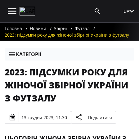
UA
Вхід для ЗМІ
Головна
Новини
Збірні
Футзал
2023: підсумки року для жіночої збірної України з футзалу
КАТЕГОРІЇ
2023: ПІДСУМКИ РОКУ ДЛЯ
ЖІНОЧОЇ ЗБІРНОЇ УКРАЇНИ
З ФУТЗАЛУ
13 грудня 2023, 11:30
Поділитися
ЦЬОГОРІЧ ЖІНОЧА ЗБІРНА УКРАЇНИ З