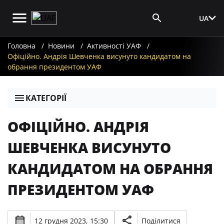
UA
Вхід для ЗМІ
Головна
Новини
Активності УАФ
Офіційно. Андрія Шевченка висунуто кандидатом на
обрання президентом УАФ
КАТЕГОРІЇ
ОФІЦІЙНО. АНДРІЯ
ШЕВЧЕНКА ВИСУНУТО
КАНДИДАТОМ НА ОБРАННЯ
ПРЕЗИДЕНТОМ УАФ
12 грудня 2023, 15:30
Поділитися