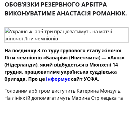
ОБОВ’ЯЗКИ РЕЗЕРВНОГО АРБІТРА
ВИКОНУВАТИМЕ АНАСТАСІЯ РОМАНЮК.
На поєдинку 3-го туру групового етапу жіночої
Ліги чемпіонів «Баварія» (Німеччина) — «Аякс»
(Нідерланди), який відбудеться в Мюнхені 14
грудня, працюватиме українська суддівська
бригада. Про це
інформує
сайт УЄФА.
Головним арбітром виступить Катерина Монзуль.
На лініях їй допомагатимуть Марина Стрілецька та
Світлана Грушко. Обов’язки резервного арбітра
виконуватиме Анастасія Романюк.
ТЕГИ