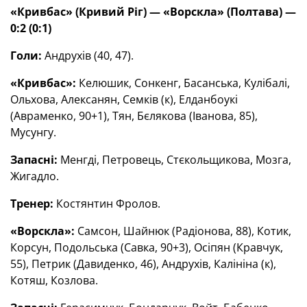
«Кривбас» (Кривий Ріг) — «Ворскла» (Полтава) —
0:2 (0:1)
Голи:
Андрухів (40, 47).
«Кривбас»:
Келюшик, Сонкенг, Басанська, Кулібалі,
Ольхова, Алексанян, Семків (к), Елданбоукі
(Авраменко, 90+1), Тян, Бєлякова (Іванова, 85),
Мусунгу.
Запасні:
Менгді, Петровець, Стєкольщикова, Мозга,
Жигадло.
Тренер:
Костянтин Фролов.
«Ворскла»:
Самсон, Шайнюк (Радіонова, 88), Котик,
Корсун, Подольська (Савка, 90+3), Осіпян (Кравчук,
55), Петрик (Давиденко, 46), Андрухів, Калініна (к),
Котяш, Козлова.