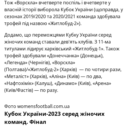
Тож «Ворскла» вчетверте поспіль і вчетверте у
власній історії виборола Кубок України (щоправда, у
сезонах 2019/2020 та 2020/2021 команда здобувала
трофей під назвою «Житлобуд-2»).
Додамо, що переможцями Кубку України серед
жіночих команд ставали дев'ять клубів. З 11-ма
титулами лідирує харківський «Житлобуд-1». Також
трофей здобували «Донеччанка» (Донецьк),
«Легенда» (Чернігів), «Ворскла»
(Полтава)/«Житлобуд-2» (Харків) — по чотири рази,
«Металіст» (Харків), «Аліна» (Київ) — по два,
«Нафтохімік» (Калуш), «Динамо» (Київ), «Арена»
(Київ/Фастів) — по разу.
Фото womensfootball.com.ua
Кубок України-2023 серед жіночих
команд. Фінал