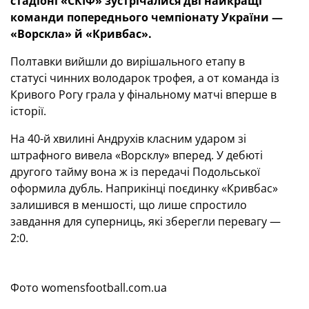
стадіоні «СКІФ» зустрічалися дві найкращі
команди попереднього чемпіонату України —
«Ворскла» й «Кривбас».
Полтавки вийшли до вирішального етапу в
статусі чинних володарок трофея, а от команда із
Кривого Рогу грала у фінальному матчі вперше в
історії.
На 40-й хвилині Андрухів класним ударом зі
штрафного вивела «Ворсклу» вперед. У дебюті
другого тайму вона ж із передачі Подольської
оформила дубль. Наприкінці поєдинку «Кривбас»
залишився в меншості, що лише спростило
завдання для суперниць, які зберегли перевагу —
2:0.
Фото womensfootball.com.ua