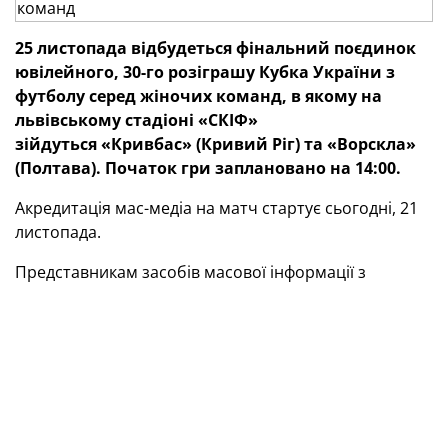
25 листопада відбудеться фінальний поєдинок
ювілейного, 30-го розіграшу Кубка України з
футболу серед жіночих команд, в якому на
львівському стадіоні «СКІФ»
зійдуться «Кривбас» (Кривий Ріг) та «Ворскла»
(Полтава). Початок гри заплановано на 14:00.
Акредитація мас-медіа на матч стартує сьогодні, 21
листопада.
Представникам засобів масової інформації з
України, які бажають отримати акредитацію,
необхідно бути зареєстрованими в електронній базі
на сайті УАФ та подати заявку.
Журналістам іноземних та міжнародних ЗМІ щодо
питань акредитації на гру потрібно звертатися за
адресою
media@uaf.ua
.