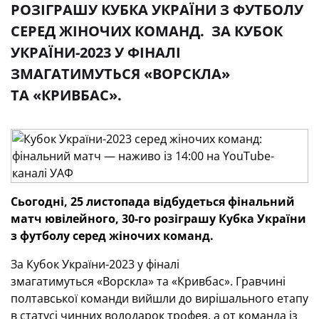
РОЗІГРАШУ КУБКА УКРАЇНИ З ФУТБОЛУ
СЕРЕД ЖІНОЧИХ КОМАНД. ЗА КУБОК
УКРАЇНИ-2023 У ФІНАЛІ
ЗМАГАТИМУТЬСЯ «ВОРСКЛА»
ТА «КРИВБАС».
Сьогодні, 25 листопада відбудеться фінальний
матч ювілейного
,
30-го розіграшу Кубка України
з футболу серед жіночих
команд
.
За Кубок України-2023 у фіналі
змагатимуться «Ворскла» та
«Кривбас». Гравчині
полтавської команди вийшли до вирішального етапу
в статусі чинних володарок трофея, а от команда із