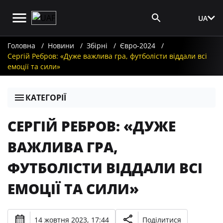
UA
Вхід для ЗМІ
Головна
Новини
Збірні
Євро-2024
Сергій Ребров: «Дуже важлива гра, футболісти віддали всі
емоції та сили»
КАТЕГОРІЇ
СЕРГІЙ РЕБРОВ: «ДУЖЕ
ВАЖЛИВА ГРА,
ФУТБОЛІСТИ ВІДДАЛИ ВСІ
ЕМОЦІЇ ТА СИЛИ»
14 жовтня 2023, 17:44
Поділитися