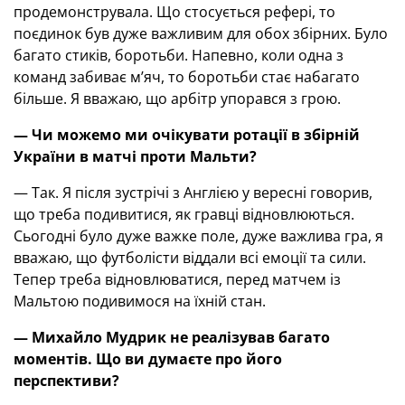
продемонструвала. Що стосується рефері, то
поєдинок був дуже важливим для обох збірних. Було
багато стиків, боротьби. Напевно, коли одна з
команд забиває м’яч, то боротьби стає набагато
більше. Я вважаю, що арбітр упорався з грою.
— Чи можемо ми очікувати ротації в збірній
України в матчі проти Мальти
?
— Так. Я після зустрічі з Англією у вересні говорив,
що треба подивитися, як гравці відновлюються.
Сьогодні було дуже важке поле, дуже важлива гра, я
вважаю, що футболісти віддали всі емоції та сили.
Тепер треба відновлюватися, перед матчем із
Мальтою подивимося на їхній стан.
— Михайло Мудрик не реалізував багато
моментів. Що ви думаєте про його
перспективи
?