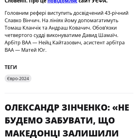
Словенії. Про це
повідомляє
сайт УЄФА.
Головним рефері виступить досвідчений 43-річний
Славко Вінчич. На лініях йому допомагатимуть
Томаш Кланчік та Андраш Ковачич. Обов’язки
четвертого судді виконуватиме Давид Шамаїч.
Арбітр ВАА — Нейц Кайтазович, асистент арбітра
ВАА — Матей Юг.
ТЕГИ
Євро-2024
ОЛЕКСАНДР ЗІНЧЕНКО: «НЕ
БУДЕМО ЗАБУВАТИ, ЩО
МАКЕДОНЦІ ЗАЛИШИЛИ