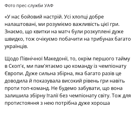
Фото прес-служби УАФ
«У нас бойовий настрій. Усі хлопці добре
налаштовані, ми розуміємо важливість цієї гри.
Знаємо, що квитки на матч були розкуплені дуже
швидко, тож очікуємо побачити на трибунах багато
українців.
Щодо Північної Македонії, то, окрім першого тайму
в Скоп'є, ми пам'ятаємо цю команду із чемпіонату
Європи. Дуже сильна збірна, яка багато разів це
доводила й показувала високий рівень гри навіть
проти топ-команд. Не будемо забувати, що вона
залишила збірну Італії без чемпіонату світу. Тож для
протистояння з нею потрібна дуже хороша
підготовка. Недооцінки в жодному разі немає.
Щодо гри з Мальтою, то давайте сконцентруємося
на сто відсотків на першому матчі, а потім уже
будемо говорити про другий. Я розумію, що на нас