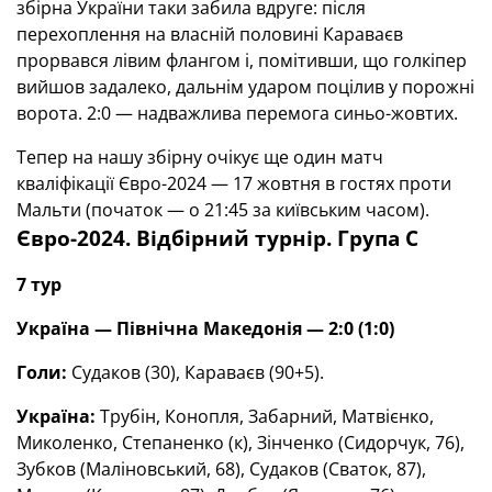
збірна України таки забила вдруге: після
перехоплення на власній половині Караваєв
прорвався лівим флангом і, помітивши, що голкіпер
вийшов задалеко, дальнім ударом поцілив у порожні
ворота. 2:0 — надважлива перемога синьо-жовтих.
Тепер на нашу збірну очікує ще один матч
кваліфікації Євро-2024 — 17 жовтня в гостях проти
Мальти (початок — о 21:45 за київським часом).
Євро-2024. Відбірний турнір. Група С
7 тур
Україна — Північна Македонія — 2:0
(1
:0)
Голи:
Судаков (30), Караваєв (90+5).
Україна:
Трубін, Конопля, Забарний, Матвієнко,
Миколенко, Степаненко (к), Зінченко (Сидорчук, 76),
Зубков (Маліновський, 68), Судаков (Сваток, 87),