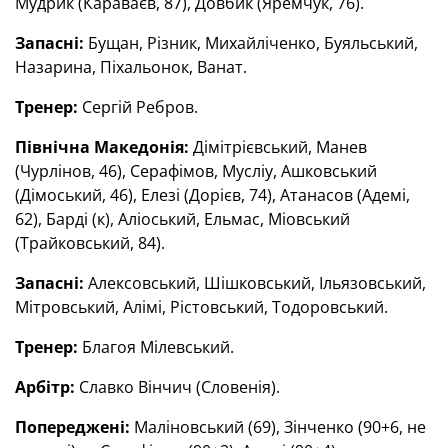
Мудрик (Караваєв, 87), Довбик (Яремчук, 76).
Запасні:
Бущан, Різник, Михайліченко, Буяльський,
Назарина, Піхальонок, Ванат.
Тренер:
Сергій Ребров.
Північна Македонія:
Дімітрієвський, Манев
(Чурлінов, 46), Серафімов, Мусліу, Ашковський
(Дімоський, 46), Елезі (Дорієв, 74), Атанасов (Адемі,
62), Барді (к), Аліоський, Ельмас, Міовський
(Трайковський, 84).
Запасні:
Алексовський, Шішковський, Ільязовський,
Мітровський, Алімі, Рістовський, Тодоровський.
Тренер:
Благоя Мілевський.
Арбітр:
Славко Вінчич (Словенія).
Попереджені:
Маліновський (69), Зінченко (90+6, не