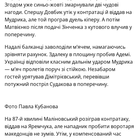
Згодом уже синьо-жовті змарнували дві чудові
нагоди. Спершу Довбик утік у контратаці й віддав на
Мудрика, але той програв дуель кіперу. А потім
Матвієнко після подачі Зінченка з кутового влучив у
поперечину.
Надалі балканці заволоділи м’ячем, намагаючись
зрівняти рахунок. Здалеку в площину пробив Адемі.
Українці відповіли класним дальнім ударом Мудрика
— м’яч пролетів поруч зі стійкою. Незабаром
гостей урятував Дімітрієвський, перевівши
потужний постріл Судакова в поперечину.
Фото Павла Кубанова
На 87-й хвилині Маліновський розіграв контратаку,
віддав на Яремчука, але нападник пробити воротаря
македонців не зумів. Утім, у компенсований час