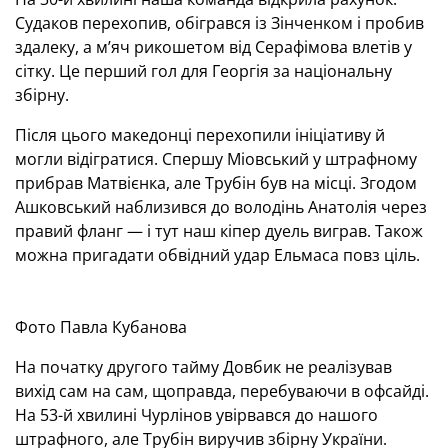
Судаков перехопив, обігрався із Зінченком і пробив
здалеку, а м’яч рикошетом від Серафімова влетів у
сітку. Це перший гол для Георгія за національну
збірну.
Після цього македонці перехопили ініціативу й
могли відігратися. Спершу Міовський у штрафному
прибрав Матвієнка, але Трубін був на місці. Згодом
Ашковський наблизився до володінь Анатолія через
правий фланг — і тут наш кіпер дуель виграв. Також
можна пригадати обвідний удар Ельмаса повз ціль.
Фото Павла Кубанова
На початку другого тайму Довбик не реалізував
вихід сам на сам, щоправда, перебуваючи в офсайді.
На 53-й хвилині Чурлінов увірвався до нашого
штрафного, але Трубін виручив збірну України.