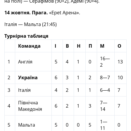
на полі) — Серафімов (90+2), Адемі (90+4).
14 жовтня. Прага.
«Epet Арена».
Італія — Мальта (21:45)
Турнірна таблиця
Команда
І
В
Н
П
М
О
16—
1
Англія
5
4
1
0
13
2
2
Україна
6
3
1
2
8—7
10
3
Італія
4
2
1
1
6—4
7
Північна
7—
4
6
2
1
3
7
Македонія
14
1—
5
Мальта
5
0
0
5
0
11