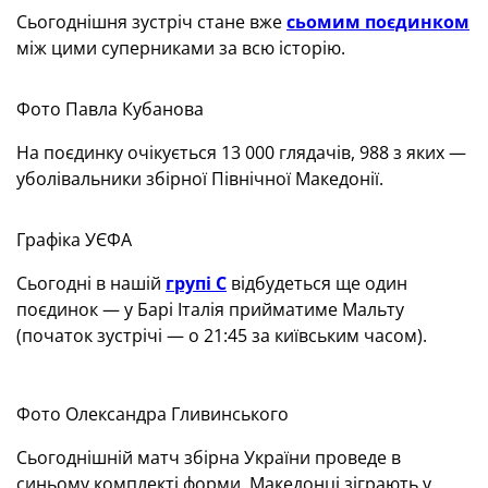
Сьогоднішня зустріч стане вже
сьомим поєдинком
між цими суперниками за всю історію.
Фото Павла Кубанова
На поєдинку очікується 13 000 глядачів, 988 з яких —
уболівальники збірної Північної Македонії.
Графіка УЄФА
Сьогодні в нашій
групі С
відбудеться ще один
поєдинок — у Барі Італія прийматиме Мальту
(початок зустрічі — о 21:45 за київським часом).
Фото Олександра Гливинського
Сьогоднішній матч збірна України проведе в
синьому комплекті форми. Македонці зіграють у