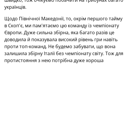
швидко, тож очікуємо побачити на трибунах багато
українців.
Щодо Північної Македонії, то, окрім першого тайму
в Скоп'є, ми пам'ятаємо цю команду із чемпіонату
Європи. Дуже сильна збірна, яка багато разів це
доводила й показувала високий рівень гри навіть
проти топ-команд. Не будемо забувати, що вона
залишила збірну Італії без чемпіонату світу. Тож для
протистояння з нею потрібна дуже хороша
підготовка. Недооцінки в жодному разі немає.
Щодо гри з Мальтою, то давайте сконцентруємося
на сто відсотків на першому матчі, а потім уже
будемо говорити про другий. Я розумію, що на нас
чекають два дуже серйозні та відповідальні
поєдинки, але весь фокус зараз — на першому.
Звичайно, нам буде дуже бракувати Циганкова та
Ярмоленка, але наразі тут зібралася дуже хороша