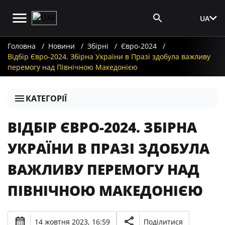
UA
Вхід для ЗМІ
Головна
Новини
Збірні
Євро-2024
Відбір Євро-2024. Збірна України в Празі здобула важливу
перемогу над Північною Македонією
КАТЕГОРІЇ
ВІДБІР ЄВРО-2024. ЗБІРНА
УКРАЇНИ В ПРАЗІ ЗДОБУЛА
ВАЖЛИВУ ПЕРЕМОГУ НАД
ПІВНІЧНОЮ МАКЕДОНІЄЮ
14 жовтня 2023, 16:59
Поділитися