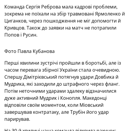
Команда Сергія Реброва мала кадрові проблеми,
зокрема не поїхали на збір травмовані Ярмоленко й
Циганков, через пошкодження не міг допомогти й
Кривцов. Також до заявки на матч не потрапили
Попов і Русин.
Фото Павла Кубанова
Перші хвилини зустрічі пройшли в боротьбі, але із
часом перевага збірної України стала очевидною.
Спершу Дімітрієвський потягнув удари Довбика й
Мудрика, які заходили до штрафного через фланг.
Потім неточними ударами здалеку відзначилися
дуже активний Мудрик і Конопля. Македонці
відповіли своїм моментом, коли Міовський
завершував контратаку, але Трубін його удар
парирував.
На 30-й хвилині наша команда відкрила рахунок: