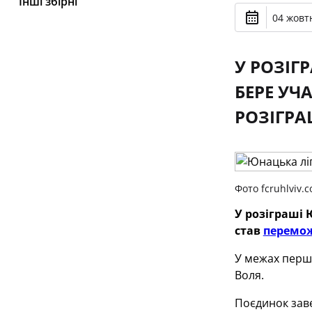
Інші збірні
04 жовтн
У РОЗІГ
БЕРЕ УЧ
РОЗІГРА
Фото fcruhlviv.
У розіграші 
став
перемо
У межах першо
Воля.
Поєдинок заве