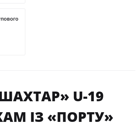
упового
ШАХТАР» U-19
АМ ІЗ «ПОРТУ»