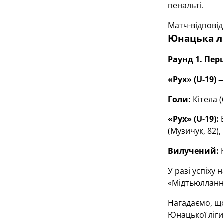
пенальті.
Матч-відповід
Юнацька лі
Раунд 1. Пе
«Рух» (U-19)
—
Голи:
Кітела (
«Рух» (U-19):
(Музичук, 82),
Вилучений:
У разі успіху
«Мідтьюлланн»
Нагадаємо, щ
Юнацької ліги