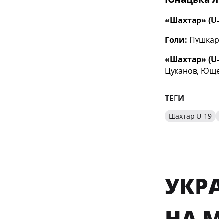
«Шахтар» (U-
Голи:
Пушкарьо
«Шахтар» (U-
Цуканов, Ющен
ТЕГИ
Шахтар U-19
УКР
НА 