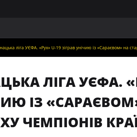
ГОЛОВНА
ПРО УАФ
ЗБІРНІ
ЧЛЕНИ УАФ
НО
ацька ліга УЄФА. «Рух» U-19 зіграв унічию із «Сараєвом» на ста
ЬКА ЛІГА УЄФА. «Р
ИЮ ІЗ «САРАЄВОМ»
ХУ ЧЕМПІОНІВ КРА