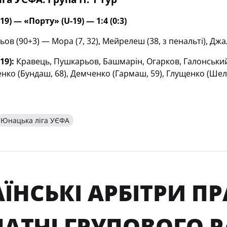
19)
— «Порту» (U-19) — 1:4 (0:3)
в (90+3) — Мора (7, 32), Мейрелеш (38, з пенальті), Джал
19):
Кравець, Пушкарьов, Башмарін, Огарков, Галонський, 
ко (Бундаш, 68), Демченко (Гармаш, 59), Глущенко (Шеле
Юнацька ліга УЄФА
АЇНСЬКІ АРБІТРИ 
МАТЧІ ГРУПОВОГО 