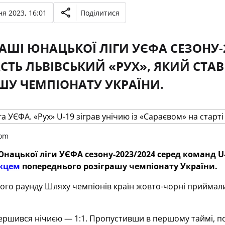
я 2023, 16:01
Поділитися
РАШІ ЮНАЦЬКОЇ ЛІГИ УЄФА СЕЗОНУ-
АСТЬ ЛЬВІВСЬКИЙ «РУХ», ЯКИЙ СТ
ШУ ЧЕМПІОНАТУ УКРАЇНИ.
com
Юнацької ліги УЄФА сезону-2023/2024 серед команд U
жцем
попереднього розіграшу чемпіонату України.
го раунду Шляху чемпіонів країн жовто-чорні приймали
ршився нічиєю — 1:1. Пропустивши в першому таймі, по п