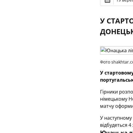
У СТАРТ
ДОНЕЦЬК
Фото shakhtar.
У стартовому
португальсь
Гірники розпо
німецькому Но
матчу оформи
У наступному 
відбудеться 4
Юнацька лі