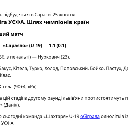
ь відбудеться в Сараєві 25 жовтня.
га УЄФА. Шлях чемпіонів країн
рший матч
 «Сараєво» (U-19) — 1:1 (0:1)
66, з пенальті) — Нуркович (23).
Бакус, Кітела, Турко, Холод, Поповський, Бойко, Пастух, 
 Квас.
Кітела (90+4, «Р»).
 на цій стадії в другому раунді львів’яни протистоятимут
 (Данія).
о сьогодні команда «Шахтаря» U-19
обіграла
однолітків і
 УЄФА.