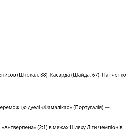
Денисов (Штокал, 88), Касарда (Шайда, 67), Панченко
ь переможцю дуелі «Фамалікао» (Португалія) —
з «Антверпена» (2:1) в межах Шляху Ліги чемпіонів