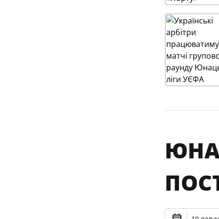
ЮНА
ПОС
19 верес