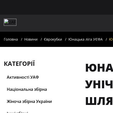
Головна
Новини
Єврокубки
Юнацька лiга УЄФА
Юн
КАТЕГОРІЇ
ЮНАЦ
Активності УАФ
УНІЧ
Національна збірна
ШЛЯ
Жіноча збірна України