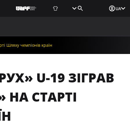
Фаншоп
Квитки
Вхід для ЗМІ
UA
ВИНИ
МЕДІА
ДОКУМЕНТИ
UAF DATA CENTER
рті Шляху чемпіонів країн
УХ» U-19 ЗІГРАВ
 НА СТАРТІ
ЇН