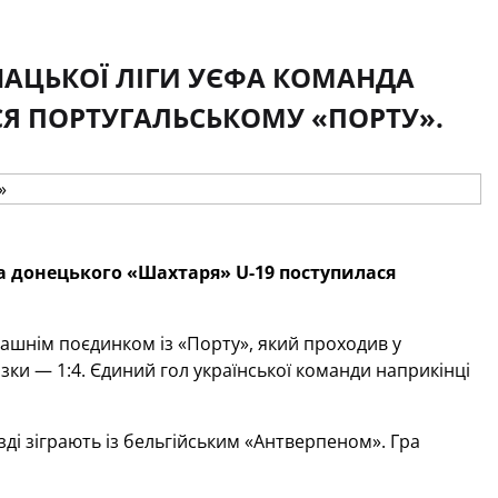
НАЦЬКОЇ ЛІГИ УЄФА КОМАНДА
Я ПОРТУГАЛЬСЬКОМУ «ПОРТУ».
а донецького «Шахтаря» U-19 поступилася
машнім поєдинком із «Порту», який проходив у
ки — 1:4. Єдиний гол української команди наприкінці
ді зіграють із бельгійським «Антверпеном». Гра