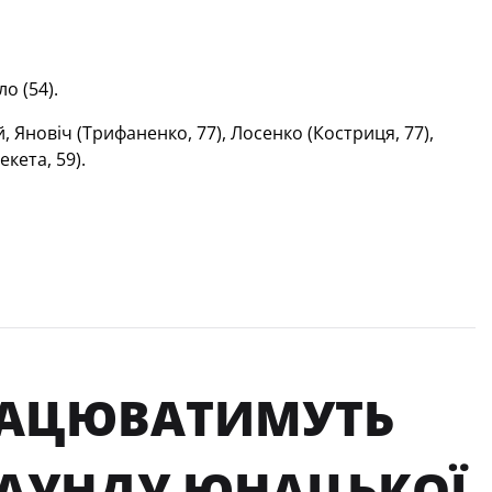
о (54).
Яновіч (Трифаненко, 77), Лосенко (Костриця, 77),
кета, 59).
ПРАЦЮВАТИМУТЬ
РАУНДУ ЮНАЦЬКОЇ