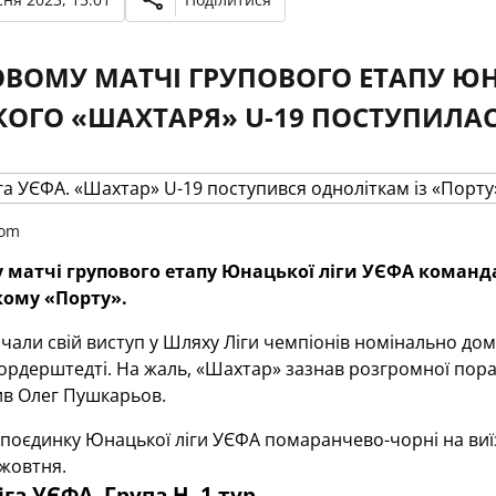
ОВОМУ МАТЧІ ГРУПОВОГО ЕТАПУ Ю
ОГО «ШАХТАРЯ» U-19 ПОСТУПИЛАС
com
 матчі групового етапу Юнацької ліги УЄФА команд
кому «Порту».
чали свій виступ у Шляху Ліги чемпіонів номінально до
рдерштедті. На жаль, «Шахтар» зазнав розгромної пораз
в Олег Пушкарьов.
поєдинку Юнацької ліги УЄФА помаранчево-чорні на виїз
 жовтня.
га УЄФА. Група Н. 1 тур