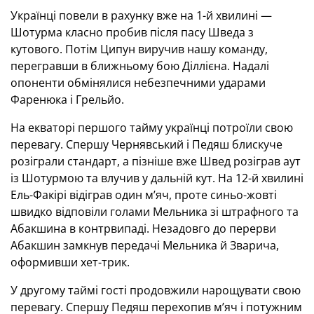
Українці повели в рахунку вже на 1-й хвилині —
Шотурма класно пробив після пасу Шведа з
кутового. Потім Ципун виручив нашу команду,
перегравши в ближньому бою Діллієна. Надалі
опоненти обмінялися небезпечними ударами
Фаренюка і Грельйо.
На екваторі першого тайму українці потроїли свою
перевагу. Спершу Чернявський і Педяш блискуче
розіграли стандарт, а пізніше вже Швед розіграв аут
із Шотурмою та влучив у дальній кут. На 12-й хвилині
Ель-Факірі відіграв один м’яч, проте синьо-жовті
швидко відповіли голами Мельника зі штрафного та
Абакшина в контрвипаді. Незадовго до перерви
Абакшин замкнув передачі Мельника й Зварича,
оформивши хет-трик.
У другому таймі гості продовжили нарощувати свою
перевагу. Спершу Педяш перехопив м’яч і потужним