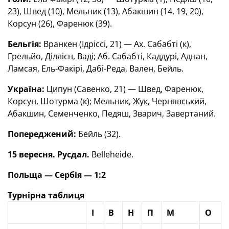
23), Швед (10), Мельник (13), Абакшин (14, 19, 20),
Корсун (26), Фаренюк (39).
Бельгія:
Вранкен (Ідріссі, 21) — Ах. Сабабті (к),
Грельйо, Діллієн, Ваді; Аб. Сабабті, Каддурі, Аднан,
Ламсая, Ель-Факірі, Дабі-Реда, Вален, Бейль.
Україна:
Ципун (Савенко, 21) — Швед, Фаренюк,
Корсун, Шотурма (к); Мельник, Жук, Чернявський,
Абакшин, Семенченко, Педяш, Зварич, Завертаний.
Попереджений:
Бейль (32).
15 вересня. Русдал.
Belleheide.
Польща — Сербія — 1:2
Турнірна таблиця
І
В
Н
П
М
О