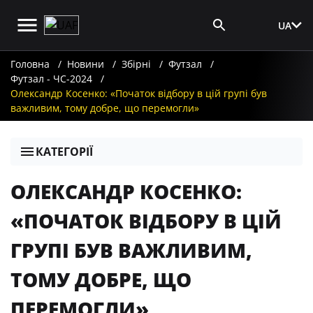
UA
Вхід для ЗМІ
Головна
Новини
Збірні
Футзал
Футзал - ЧС-2024
Олександр Косенко: «Початок відбору в цій групі був
важливим, тому добре, що перемогли»
КАТЕГОРІЇ
ОЛЕКСАНДР КОСЕНКО:
«ПОЧАТОК ВІДБОРУ В ЦІЙ
ГРУПІ БУВ ВАЖЛИВИМ,
ТОМУ ДОБРЕ, ЩО
ПЕРЕМОГЛИ»