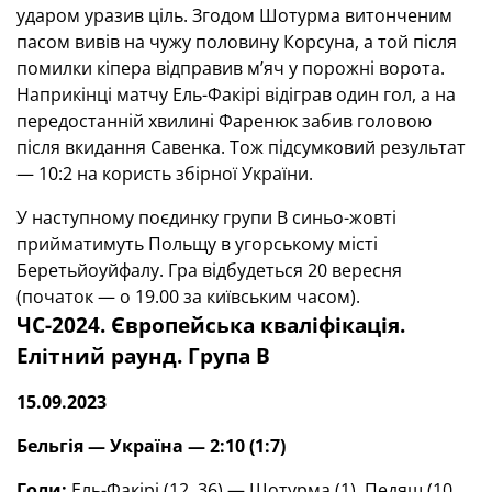
ударом уразив ціль. Згодом Шотурма витонченим
пасом вивів на чужу половину Корсуна, а той після
помилки кіпера відправив м’яч у порожні ворота.
Наприкінці матчу Ель-Факірі відіграв один гол, а на
передостанній хвилині Фаренюк забив головою
після вкидання Савенка. Тож підсумковий результат
— 10:2 на користь збірної України.
У наступному поєдинку групи В синьо-жовті
прийматимуть Польщу в угорському місті
Беретьйоуйфалу. Гра відбудеться 20 вересня
(початок — о 19.00 за київським часом).
ЧС-2024. Європейська кваліфікація.
Елітний раунд. Група В
15.09.2023
Бельгія —
Україна — 2:10 (1:7)
Голи:
Ель-Факірі (12, 36) — Шотурма (1), Педяш (10,