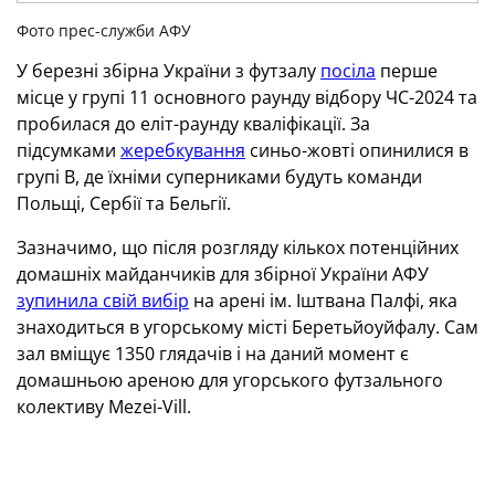
Фото прес-служби АФУ
У березні збірна України з футзалу
посіла
перше
місце у групі 11 основного раунду відбору ЧС-2024 та
пробилася до еліт-раунду кваліфікації. За
підсумками
жеребкування
синьо-жовті опинилися в
групі В, де їхніми суперниками будуть команди
Польщі, Сербії та Бельгії.
Зазначимо, що після розгляду кількох потенційних
домашніх майданчиків для збірної України АФУ
зупинила свій вибір
на арені ім. Іштвана Палфі, яка
знаходиться в угорському місті Беретьйоуйфалу. Сам
зал вміщує 1350 глядачів і на даний момент є
домашньою ареною для угорського футзального
колективу Mezei-Vill.
Фото прес-служби АФУ