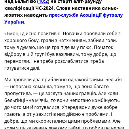
над Бельгією (
10:2
) на старті еліт-раунду
кваліфікації ЧС-2024. Слова наставника синьо-
жовтих наводить
прес-служба Асоціації футзалу
України
.
«Емоції дійсно позитивні. Новачки проявили себе з
хорошого боку, грали з натхненням, забили голи,
тому я думаю, що ця гра піде їм у плюс. Початок
відбору в цій групі був важливим, тому добре, що
перемогли. І не треба розслаблятися, треба
готуватися далі.
Ми провели два приблизно однакові тайми. Бельгія
— непогана команда, тому те, що вона багато
пропустила, — це заслуга наших гравців. Але коли
бельгійці «на м’ячі», то вони непогано комбінують,
до чого ми й готувалися. Уперед вони дуже добре
грають, а от у захисті в них дійсно є проблеми, і
добре, що ми скористалися цими проблемами. Але
коли я підказував у другому таймі, то робив це через