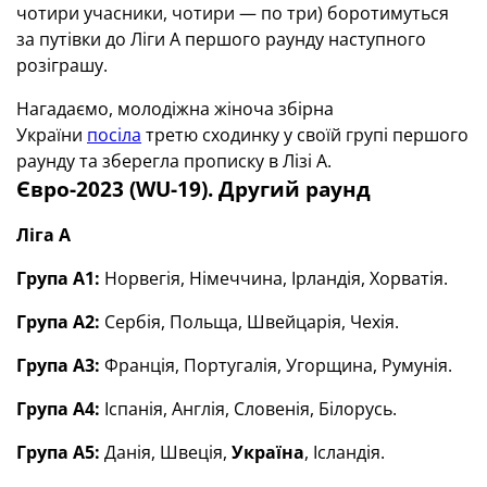
чотири учасники, чотири — по три) боротимуться
за путівки до Ліги А першого раунду наступного
розіграшу.
Нагадаємо, молодіжна жіноча збірна
України
посіла
третю сходинку у своїй групі першого
раунду та зберегла прописку в Лізі А.
Євро-2023 (WU-19). Другий раунд
Ліга А
Група А1:
Норвегія, Німеччина, Ірландія, Хорватія.
Група А2:
Сербія, Польща, Швейцарія, Чехія.
Група А3:
Франція, Португалія, Угорщина, Румунія.
Група А4:
Іспанія, Англія, Словенія, Білорусь.
Група А5:
Данія, Швеція,
Україна
, Ісландія.