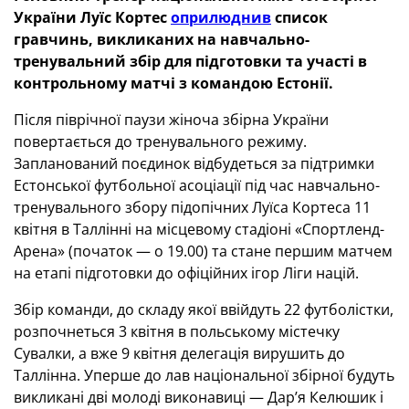
України Луїс Кортес
оприлюднив
список
гравчинь, викликаних на навчально-
тренувальний збір для підготовки та участі в
контрольному матчі з командою Естонії.
Після піврічної паузи жіноча збірна України
повертається до тренувального режиму.
Запланований поєдинок відбудеться за підтримки
Естонської футбольної асоціації під час навчально-
тренувального збору підопічних Луїса Кортеса 11
квітня в Таллінні на місцевому стадіоні «Спортленд-
Арена» (початок — о 19.00) та стане першим матчем
на етапі підготовки до офіційних ігор Ліги націй.
Збір команди, до складу якої ввійдуть 22 футболістки,
розпочнеться 3 квітня в польському містечку
Сувалки, а вже 9 квітня делегація вирушить до
Таллінна. Уперше до лав національної збірної будуть
викликані дві молоді виконавиці — Дар’я Келюшик і