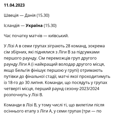
11.04.2023
Швеція — Данія (15.30)
Ісландія —
Україна
(15.30)
Час початку матчів — київський.
У Лізі А в семи групах зіграють 28 команд, зокрема
сім збірних, які піднялися з Ліги В за підсумками
першого раунду. Сім переможців груп другого
раунду Ліги А (і найкращий володар другого місця,
якщо Бельгія фінішує першою у групі) отримають
путівки до фінальної стадії, матчі якої проходитимуть
із 18-го до 30 липня. Команди, що посядуть у групах
четверті місця, перший раунд сезону-2023/2024
розпочнуть у Лізі В.
Команди в Лізі В, у тому числі ті, що вилетіли після
осіннього етапу з Ліги А, у семи групах (три — по