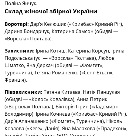
Поліна Янчук.
Склад жіночої збірної України
Воротарі:
Дар’я Келюшик («Кривбас» Кривий Ріг),
Дарина Бондарчук, Катерина Самсон (обидві —
«Ворскла» Полтава).
Захисники:
Ірина Котяш, Катерина Корсун, Ірина
Подольська (усі — «Ворскла» Полтава), Любов
Шматко, Яна Деркач (обидві — «Фомгет»,
Туреччина), Тетяна Романенко («Сент-Етьєн»,
Франція).
Півзахисники:
Тетяна Китаєва, Натія Панцулая
(обидві — «Колос» Ковалівка), Анна Петрик
(«Ворскла» Полтава), Вікторія Гірин («Ладомир»
Володимир), Ірина Кочнєва («Кривбас» Кривий Ріг),
Дар’я Апанащенко («Фомгет», Туреччина), Ніколь
Козлова («Кеге», Данія), Яна Малахова («Прадехон»,
Іспанія), Таміла Хімич (ЕТО, Угорщина).