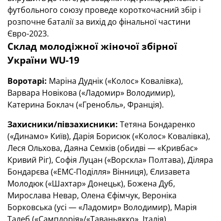
футбольного союзу проведе короткочасний збір і
розпочне баталії за вихід до фінальної частини
Євро-2023.
Склад молодіжної жіночої збірної
України WU-19
Воротарі:
Маріна Дуднік («Колос» Ковалівка),
Варвара Новікова («Ладомир» Володимир),
Катерина Боклач («Гренобль», Франція).
Захисники/півзахисники:
Тетяна Бондаренко
(«Динамо» Київ), Дарія Борисюк («Колос» Ковалівка),
Леся Ольхова, Даяна Семків (обидві — «Кривбас»
Кривий Ріг), Софія Луцан («Ворскла» Полтава), Діляра
Бондарєва («ЕМС-Поділля» Вінниця), Єлизавета
Молодюк («Шахтар» Донецьк), Божена Дуб,
Мирослава Невар, Олена Єфімчук, Вероніка
Борковська (усі — «Ладомир» Володимир), Марія
Талеб («Сампдорія»/«Таваньякко», Італія),