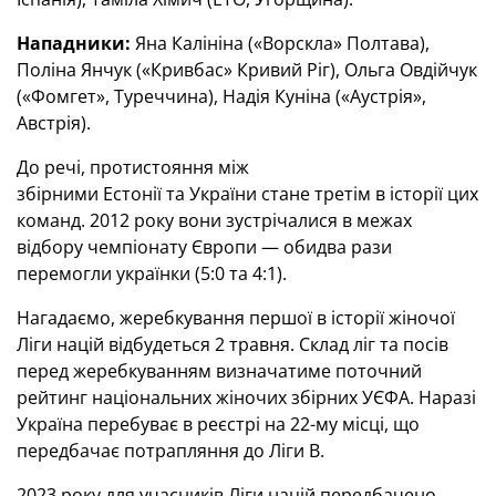
Нападники:
Яна Калініна («Ворскла» Полтава),
Поліна Янчук («Кривбас» Кривий Ріг), Ольга Овдійчук
(«Фомгет», Туреччина), Надія Куніна («Аустрія»,
Австрія).
До речі, протистояння між
збірними Естонії та України стане третім в історії цих
команд. 2012 року вони зустрічалися в межах
відбору чемпіонату Європи — обидва рази
перемогли українки (5:0 та 4:1).
Нагадаємо, жеребкування першої в історії жіночої
Ліги націй відбудеться 2 травня. Склад ліг та посів
перед жеребкуванням визначатиме поточний
рейтинг національних жіночих збірних УЄФА. Наразі
Україна перебуває в реєстрі на 22-му місці, що
передбачає потрапляння до Ліги В.
2023 року для учасників Ліги націй передбачено