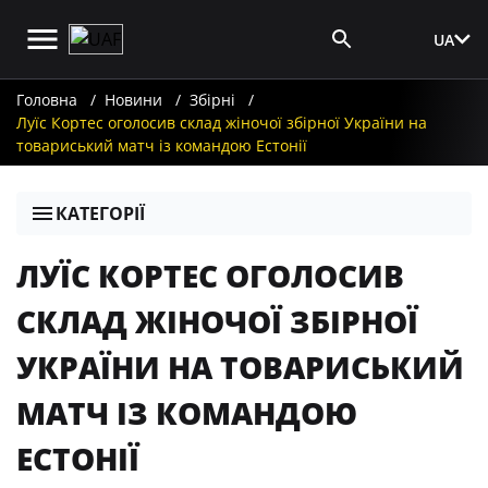
UA
Вхід для ЗМІ
Головна
Новини
Збірні
Луїс Кортес оголосив склад жіночої збірної України на
товариський матч із командою Естонії
КАТЕГОРІЇ
ЛУЇС КОРТЕС ОГОЛОСИВ
СКЛАД ЖІНОЧОЇ ЗБІРНОЇ
УКРАЇНИ НА ТОВАРИСЬКИЙ
МАТЧ ІЗ КОМАНДОЮ
ЕСТОНІЇ