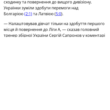
сходинку та повернення до вищого дивізіону.
Українки зуміли здобути перемоги над
Болгарією
(2:1)
та Латвією (
5:0
).
— Налаштовував дівчат тільки на здобуття першого
місця й повернення до Ліги А, — сказав головний
тренер збірної України Сергій Сапронов у коментарі
офіційному сайту УАФ. — Основна складність була в
тому, що через російську агресію мої підопічні не
мали змоги зіграти жодного спарингу. Добре, що
завдяки підтримці керівництва УАФ вдалося
провести чотириденний тренувальний збір у
Болгарії безпосередньо перед початком турніру.
—
А інформацією про сильні та слабкі сторони
конкуренток ви володіли?
— Вивчали відеозаписи минулорічних матчів
болгарок і латвійок, які й тоді виступали в Лізі В,
переглянули й поєдинок між збірними Естонії та