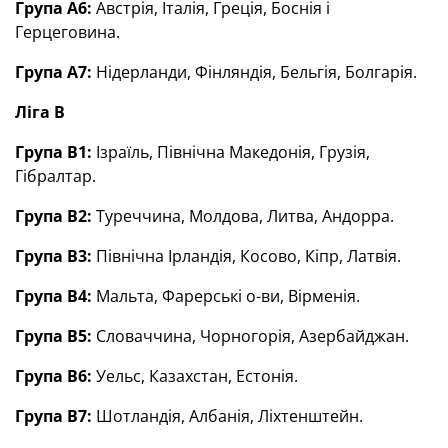
Група А6:
Австрія, Італія, Греція, Боснія і
Герцеговина.
Група А7:
Нідерланди, Фінляндія, Бельгія, Болгарія.
Ліга В
Група В1:
Ізраїль, Північна Македонія, Грузія,
Гібралтар.
Група В2:
Туреччина, Молдова, Литва, Андорра.
Група В3:
Північна Ірландія, Косово, Кіпр, Латвія.
Група В4:
Мальта, Фарерські о-ви, Вірменія.
Група В5:
Словаччина, Чорногорія, Азербайджан.
Група В6:
Уельс, Казахстан, Естонія.
Група В7:
Шотландія, Албанія, Ліхтенштейн.