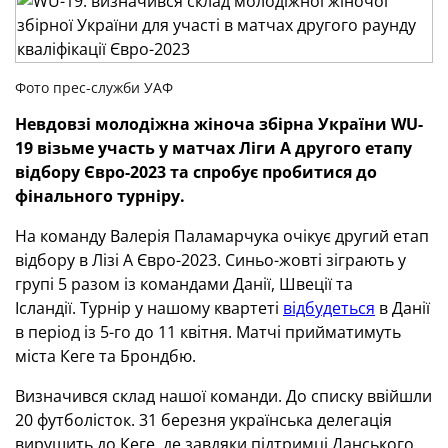
Фото прес-служби УАФ
Невдовзі молодіжна жіноча збірна України WU-
19 візьме участь у матчах Ліги А другого етапу
відбору Євро-2023 та спробує пробитися до
фінального турніру.
На команду Валерія Паламарчука очікує другий етап
відбору в Лізі А Євро-2023. Синьо-жовті зіграють у
групі 5 разом із командами Данії, Швеції та
Ісландії. Турнір у нашому квартеті
відбудеться
в Данії
в період із 5-го до 11 квітня. Матчі прийматимуть
міста Кеге та Брондбю.
Визначився склад нашої команди. До списку ввійшли
20 футболісток. 31 березня українська делегація
вирушить до Кеге, де завдяки підтримці Данського