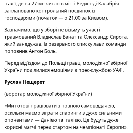
Італії, де на 27-ме число в місті Реджо-ді-Калабрія
заплановано контрольний поєдинок із
господарями (початок — о 21.00 за Києвом).
Зазначимо, що у зборі не візьмуть участі
травмований Владислав Ванат та Олександр Сирота,
який занедужав. Із резервного списку лави команди
поповнив Антон Боль.
Перед від'їздом до Польщі гравці молодіжної збірної
України поділилися емоціями з прес-службою УАФ.
Руслан Нещерет
(воротар молодіжної збірної України)
«Ми готові працювати з повною самовіддачею,
оскільки маємо зіграти спаринги з дуже сильними
опонентами — Данією та Італією. Це будуть дуже
корисні матчі перед стартом на чемпіонаті Європи».