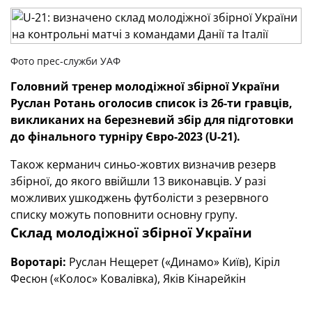
Фото прес-служби УАФ
Головний тренер молодіжної збірної України
Руслан Ротань оголосив список із 26-ти гравців,
викликаних на березневий збір для підготовки
до фінального турніру Євро-2023 (U-21).
Також керманич синьо-жовтих визначив резерв
збірної, до якого ввійшли 13 виконавців. У разі
можливих ушкоджень футболісти з резервного
списку можуть поповнити основну групу.
Склад молодіжної збірної України
Воротарі:
Руслан Нещерет («Динамо» Київ), Кіріл
Фесюн («Колос» Ковалівка), Яків Кінарейкін
(«Дніпро-1» Дніпро).