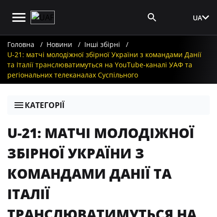
UA
Вхід для ЗМІ
Головна
Новини
Інші збірні
U-21: матчі молодіжної збірної України з командами Данії
та Італії транслюватимуться на YouTube-каналі УАФ та
регіональних телеканалах Суспільного
КАТЕГОРІЇ
U-21: МАТЧІ МОЛОДІЖНОЇ
ЗБІРНОЇ УКРАЇНИ З
КОМАНДАМИ ДАНІЇ ТА
ІТАЛІЇ
ТРАНСЛЮВАТИМУТЬСЯ НА