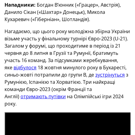
Нападники:
Богдан В’юнник («Грацер», Австрія),
Данило Сікан («Шахтар» Донецьк), Микола
Кухаревич («Гіберніан», Шотландія).
Нагадаємо, що цього року молодіжна збірна України
візьме участь у фінальному турнірі Євро-2023 (U-21).
Загалом у форумі, що проходитиме в період із 21
червня до 8 липня в Грузії та Румунії, братимуть
участь 16 команд. За підсумками жеребкування,
яке
відбулося
18 жовтня минулого року в Бухаресті,
синьо-жовті потрапили до групи В, де
зустрінуться
з
Румунією, Іспанією та Хорватією. Три найкращі
команди Євро-2023 (окрім Франції та
Англії)
отримають путівки
на Олімпійські ігри 2024
року.