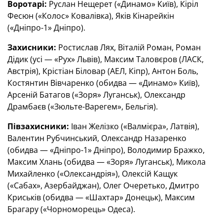
Воротарі:
Руслан Нещерет («Динамо» Київ), Кіріл
Фесюн («Колос» Ковалівка), Яків Кінарейкін
(«Дніпро-1» Дніпро).
Захисники:
Ростислав Лях, Віталій Роман, Роман
Дідик (усі — «Рух» Львів), Максим Таловєров (ЛАСК,
Австрія), Крістіан Біловар (АЕЛ, Кіпр), Антон Боль,
Костянтин Вівчаренко (обидва — «Динамо» Київ),
Арсеній Батагов («Зоря» Луганськ), Олександр
Драмбаєв («Зюльте-Варегем», Бельгія).
Півзахисники:
Іван Желізко («Валмієра», Латвія),
Валентин Рубчинський, Олександр Назаренко
(обидва — «Дніпро-1» Дніпро), Володимир Бражко,
Максим Хлань (обидва — «Зоря» Луганськ), Микола
Михайленко («Олександрія»), Олексій Кащук
(«Сабах», Азербайджан), Олег Очеретько, Дмитро
Криськів (обидва — «Шахтар» Донецьк), Максим
Брагару («Чорноморець» Одеса).