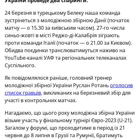
України проведе два спаринги.
24 березня в турецькому Белеку наша команда
зустрінеться з молодіжною збірною Данії (початок
матчу — о 15.30 за київським часом). 27-го числа
синьо-жовті в місті Реджо-ді-Калабрія зіграють
проти команди Італії (початок — о 21.00 за Києвом).
Обидва поєдинки транслюватимуться наживо на
YouTube-каналі УАФ та регіональних телеканалах
Суспільного.
Як повідомлялося раніше, головний тренер
молодіжної збірної України Руслан Ротань
оголосив
список гравців,
викликаних на березневий збір для
участі в контрольних матчах.
Нагадаємо, що цього року молодіжна збірна України
візьме участь у фінальному турнірі Євро-2023 (U-21).
Загалом у форумі, що проходитиме в період із 21
червня до 8 липня в Грузії та Румунії, братимуть