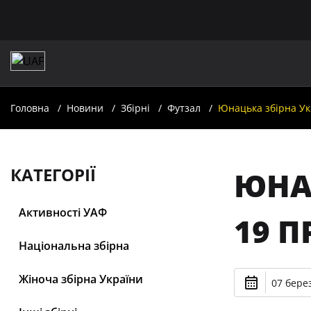
Головна
Новини
Збірні
Футзал
Юнацька збірна Ук
КАТЕГОРІЇ
ЮНАЦ
Активності УАФ
19 П
Національна збірна
Жіноча збірна України
07 берез