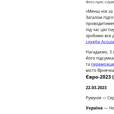
Фото прес-служ
«Менш ніж за 
Загалом підгот
проводитимем
під час цієї 
зробимо все д
служби Асоціа
Нагадаємо, 3
його підсумка
та
переможц
місто Врнячка
Євро-2023 
22.03.2023
Румунія — Сер
Україна
— Чор