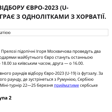
ДБОРУ ЄВРО-2023 (U-
ГРАЄ З ОДНОЛІТКАМИ З ХОРВАТІЇ.
 Прелозі підопічні Ігоря Москвичова проведуть два
осподарями майбутнього Євро стануть останньою
18.00 за київським часом, друга — о 16.00.
го раундів відбору Євро-2023 (U-19) із футзалу. За
го раунду, де зустрінеться з Румунією, Сербією
 Міні-турнір 22—25 березня
прийматиме
сербське
упа 2