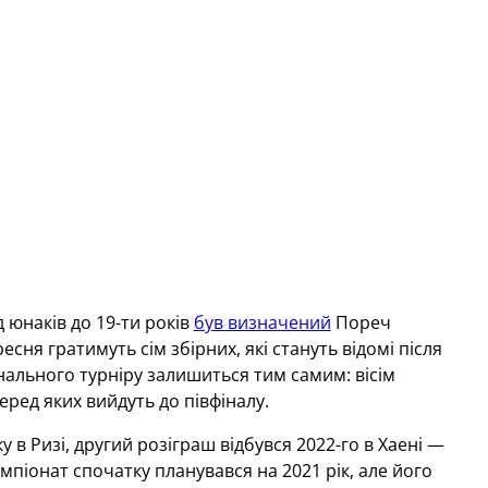
 юнаків до 19-ти років
був визначений
Пореч
ересня гратимуть сім збірних, які стануть відомі після
інального турніру залишиться тим самим: вісім
еред яких вийдуть до півфіналу.
в Ризі, другий розіграш відбувся 2022-го в Хаені —
емпіонат спочатку планувався на 2021 рік, але його