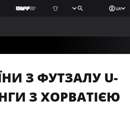
Фаншоп
Квитки
Вхід для ЗМІ
UA
ВИНИ
МЕДІА
ДОКУМЕНТИ
UAF DATA CENTER
НИ З ФУТЗАЛУ U-
НГИ З ХОРВАТІЄЮ