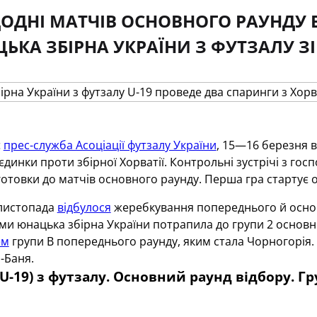
ОДНІ МАТЧІВ ОСНОВНОГО РАУНДУ ВІ
ЦЬКА ЗБІРНА УКРАЇНИ З ФУТЗАЛУ ЗІ
є
прес-служба Асоціації футзалу України
, 15—16 березня в
єдинки проти збірної Хорватії. Контрольні зустрічі з г
отовки до матчів основного раунду. Перша гра стартує о 
 листопада
відбулося
жеребкування попереднього й основно
ми юнацька збірна України потрапила до групи 2 основно
ем
групи В попереднього раунду, яким стала Чорногорія.
-Баня.
(U-19) з футзалу. Основний раунд відбору. Гр