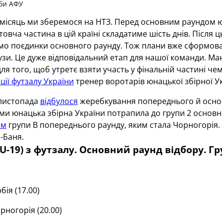
би АФУ
місяць ми зберемося на НТЗ. Перед основним раундом юн
овча частина в цій країні складатиме шість днів. Після цьо
о поєдинки основного раунду. Тож плани вже сформован
паузи. Це дуже відповідальний етап для нашої команди. М
ля того, щоб утретє взяти участь у фінальній частині че
ції футзалу України
тренер воротарів юнацької збірної У
 листопада
відбулося
жеребкування попереднього й основно
ми юнацька збірна України потрапила до групи 2 основно
ем
групи В попереднього раунду, яким стала Чорногорія.
-Баня.
(U-19) з футзалу. Основний раунд відбору. Гр
бія (17.00)
ногорія (20.00)