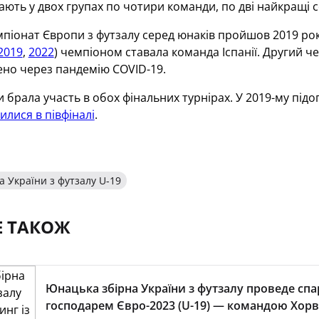
рають у двох групах по чотири команди, по дві найкращі с
іонат Європи з футзалу серед юнаків пройшов 2019 року 
2019
,
2022
) чемпіоном ставала команда Іспанії. Другий ч
ено через пандемію COVID-19.
и брала участь в обох фінальних турнірах. У 2019-му підо
илися в півфіналі
.
 України з футзалу U-19
Е ТАКОЖ
Юнацька збірна України з футзалу проведе спар
господарем Євро-2023 (U-19) — командою Хорва