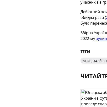
учасників зіг
Дебютний чемп
обидва рази (
було перенес
Збірна Україн
2022-му
зупин
ТЕГИ
юнацька збірна
ЧИТАЙТ