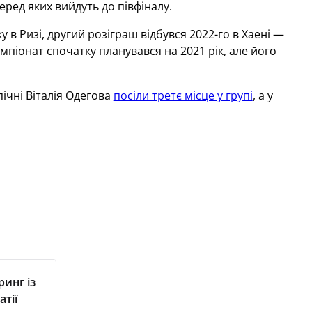
еред яких вийдуть до півфіналу.
в Ризі, другий розіграш відбувся 2022-го в Хаені —
емпіонат спочатку планувався на 2021 рік, але його
пічні Віталія Одегова
посіли третє місце у групі
, а у
инг із
тії