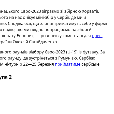
ацького Євро-2023 зіграємо зі збірною Хорватії.
го на нас очікує міні-збір у Сербії, де ми й
о. Сподіваюся, що хлопці триматимуть себе у формі
аю надію, що ми плідно попрацюємо на зборі й
мпіонату Європи», — розповів у коментарі для
прес-
країни Олексій Сагайдаченко.
го раундів відбору Євро-2023 (U-19) із футзалу. За
го раунду, де зустрінеться з Румунією, Сербією
 Міні-турнір 22—25 березня
прийматиме
сербське
упа 2