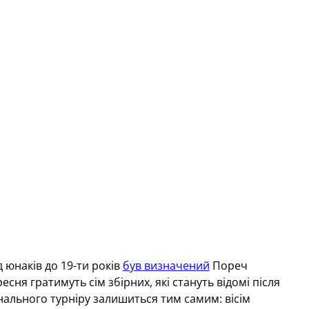
 юнаків до 19-ти років
був визначений
Пореч
ересня гратимуть сім збірних, які стануть відомі після
інального турніру залишиться тим самим: вісім