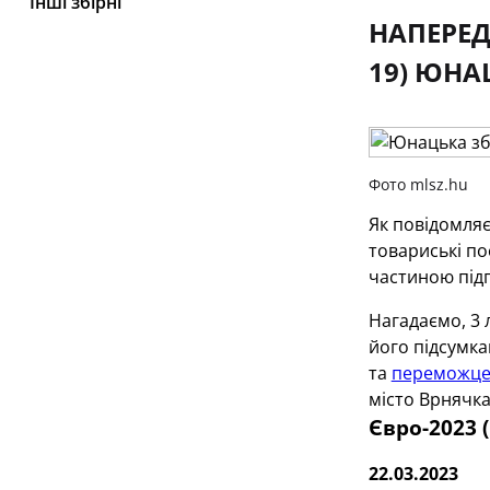
Інші збірні
НАПЕРЕД
19) ЮНА
Фото mlsz.hu
Як повідомля
товариські по
частиною підг
Нагадаємо, 3
його підсумка
та
переможц
місто Врнячка
Євро-2023 
22.03.2023