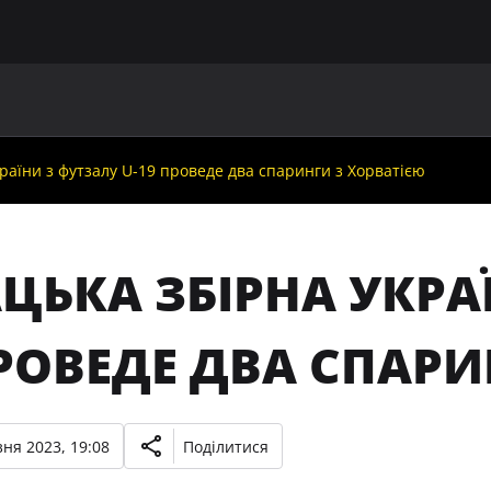
ГОЛОВНА
ПРО УАФ
ЗБІРНІ
ЧЛЕНИ УАФ
НО
раїни з футзалу U-19 проведе два спаринги з Хорватією
ЬКА ЗБІРНА УКРАЇ
РОВЕДЕ ДВА СПАРИ
ня 2023, 19:08
Поділитися