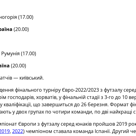
огорія (17.00)
раїна
(20.00)
Румунія (17.00)
аїна
(20.00)
атчів — київський.
ення фінального турніру Євро-2022/2023 з футзалу серед
рім господарів, хорватів, у фінальній стадії з 3-го до 10 в
у кваліфікації, що завершиться до 26 березня. Формат ф
рають у двох групах по чотири команди, по дві найкращі с
іонат Європи з футзалу серед юнаків пройшов 2019 року 
2019
,
2022
) чемпіоном ставала команда Іспанії. Другий ч