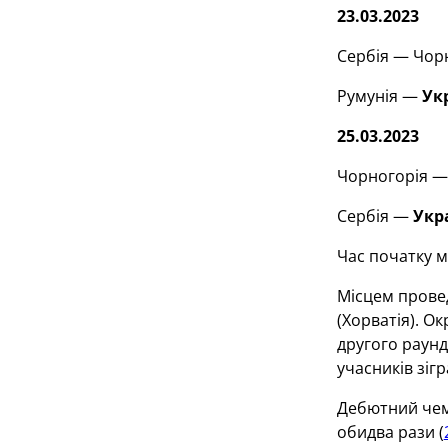
23.03.2023
Сербія — Чорн
Румунія —
Ук
25.03.2023
Чорногорія — 
Сербія —
Укр
Час початку м
Місцем провед
(Хорватія). Ок
другого раунд
учасників зіг
Дебютний чемп
обидва рази (