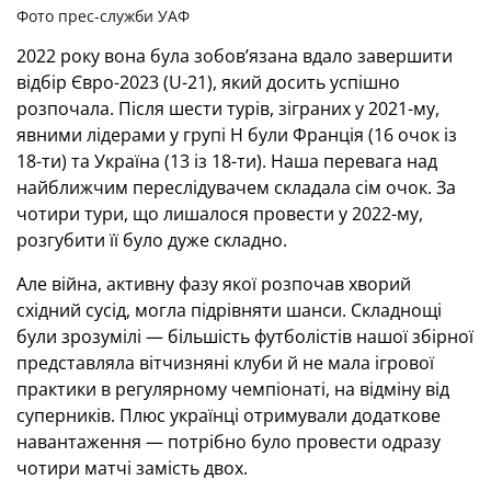
Фото прес-служби УАФ
2022 року вона була зобов’язана вдало завершити
відбір Євро-2023 (U-21), який досить успішно
розпочала. Після шести турів, зіграних у 2021-му,
явними лідерами у групі H були Франція (16 очок із
18-ти) та Україна (13 із 18-ти). Наша перевага над
найближчим переслідувачем складала сім очок. За
чотири тури, що лишалося провести у 2022-му,
розгубити її було дуже складно.
Але війна, активну фазу якої розпочав хворий
східний сусід, могла підрівняти шанси. Складнощі
були зрозумілі — більшість футболістів нашої збірної
представляла вітчизняні клуби й не мала ігрової
практики в регулярному чемпіонаті, на відміну від
суперників. Плюс українці отримували додаткове
навантаження — потрібно було провести одразу
чотири матчі замість двох.