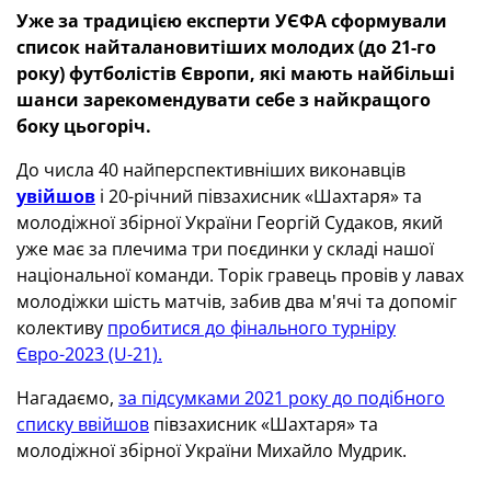
Уже за традицією експерти УЄФА сформували
список найталановитіших молодих (до 21-го
року) футболістів Європи, які мають найбільші
шанси зарекомендувати себе з найкращого
боку цьогоріч.
До числа 40 найперспективніших виконавців
увійшов
і 20-річний півзахисник «Шахтаря» та
молодіжної збірної України Георгій Судаков, який
уже має за плечима три поєдинки у складі нашої
національної команди. Торік гравець провів у лавах
молодіжки шість матчів, забив два м'ячі та допоміг
колективу
пробитися до фінального турніру
Євро-2023 (U-21).
Нагадаємо,
за підсумками 2021 року до подібного
списку ввійшов
півзахисник «Шахтаря» та
молодіжної збірної України Михайло Мудрик.