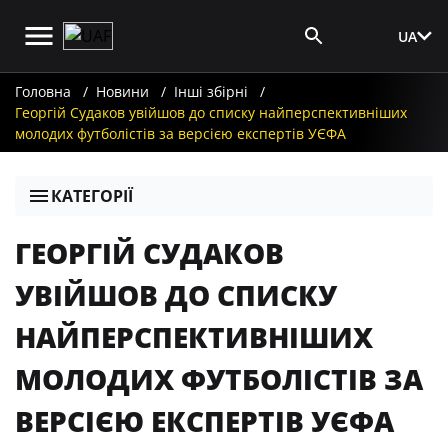
UA
Вхід для ЗМІ
Головна
Новини
Інші збірні
Георгій Судаков увійшов до списку найперспективніших
молодих футболістів за версією експертів УЄФА
КАТЕГОРІЇ
ГЕОРГІЙ СУДАКОВ
УВІЙШОВ ДО СПИСКУ
НАЙПЕРСПЕКТИВНІШИХ
МОЛОДИХ ФУТБОЛІСТІВ ЗА
ВЕРСІЄЮ ЕКСПЕРТІВ УЄФА