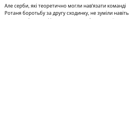
Але серби, які теоретично могли нав’язати команді
Ротаня боротьбу за другу сходинку, не зуміли навіть
утримати інтригу. Наступного дня після нашої
перемоги над фарерцями Сербія програла Франції, і
всі питання стосовно двох найкращих збірних групи
H було знято.
Більше того, команда Ротаня могла якщо й не
поборотися з французами (вони дуже сильно
виступили у відборі, вигравши вісім матчів із 10-ти
при двох нічиїх із загальним рахунком 31:5) за
перше місце, то хоча б сподіватися стати
найкращою з дев’яти збірних, що посядуть друге
місце у своїх групах, та напряму вийти на Євро.
Фото прес-служби УАФ
Не вийшло. Французи у другій особистій зустрічі
вигравали — 3:1. До честі синьо-жовтих, вони зуміли