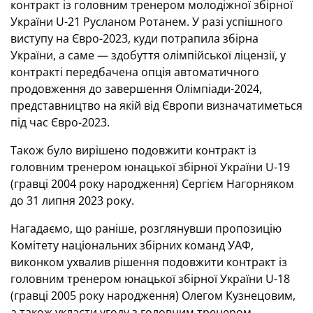
контракт із головним тренером молодіжної збірної
України U-21 Русланом Ротанем. У разі успішного
виступу на Євро-2023, куди потрапила збірна
України, а саме — здобуття олімпійської ліцензії, у
контракті передбачена опція автоматичного
продовження до завершення Олімпіади-2024,
представництво на якій від Європи визначатиметься
під час Євро-2023.
Також було вирішено подовжити контракт із
головним тренером юнацької збірної України U-19
(гравці 2004 року народження) Сергієм Нагорняком
до 31 липня 2023 року.
Нагадаємо, що раніше, розглянувши пропозицію
Комітету національних збірних команд УАФ,
виконком ухвалив рішення подовжити контракт із
головним тренером юнацької збірної України U-18
(гравці 2005 року народження) Олегом Кузнецовим,
а також укласти угоду з головним тренером