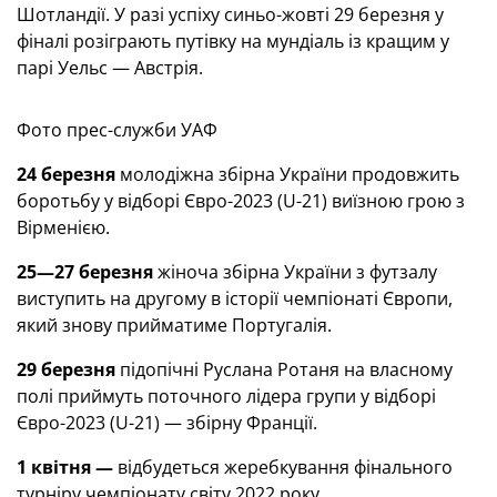
Шотландії. У разі успіху синьо-жовті 29 березня у
фіналі розіграють путівку на мундіаль із кращим у
парі Уельс — Австрія.
Фото прес-служби УАФ
24 березня
молодіжна збірна України продовжить
боротьбу у відборі Євро-2023 (U-21) виїзною грою з
Вірменією.
25—27 березня
жіноча збірна України з футзалу
виступить на другому в історії чемпіонаті Європи,
який знову прийматиме Португалія.
29 березня
підопічні Руслана Ротаня на власному
полі приймуть поточного лідера групи у відборі
Євро-2023 (U-21) — збірну Франції.
1 квітня —
відбудеться жеребкування фінального
турніру чемпіонату світу 2022 року.