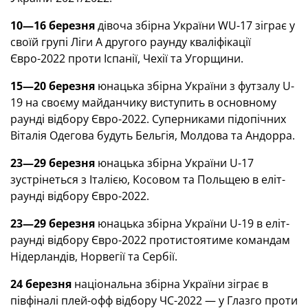
10—16 березня
дівоча збірна України WU-17 зіграє у
своїй групі Ліги А другого раунду кваліфікації
Євро-2022 проти Іспанії, Чехії та Угорщини.
15—20 березня
юнацька збірна України з футзалу U-
19 на своєму майданчику виступить в основному
раунді відбору Євро-2022. Суперниками підопічних
Віталія Одегова будуть Бельгія, Молдова та Андорра.
23—29 березня
юнацька збірна України U-17
зустрінеться з Італією, Косовом та Польщею в еліт-
раунді відбору Євро-2022.
23—29 березня
юнацька збірна України U-19 в еліт-
раунді відбору Євро-2022 протистоятиме командам
Нідерландів, Норвегії та Сербії.
24 березня
національна збірна України зіграє в
півфіналі плей-офф відбору ЧС-2022 — у Глазго проти