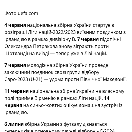
Фото uefa.com
4 червня
національна збірна України стартує в
розіграші Ліги націй-2022/2023 виїзним поєдинком з
Ірландією в рамках дивізіону В.
7 червня
підопічні
Олександра Петракова знову зіграють проти
Шотландії на виїзді — тепер уже в Лізі націй.
7 червня
молодіжна збірна України проведе
заключний поєдинок своєї групи відбору
Євро-2023 (U-21) — удома проти Північної Македонії.
11 червня
національна збірна України на власному
полі прийме Вірменію в рамках Ліги націй.
14
червня
на синьо-жовтих очікує домашня зустріч із
Ірландією.
6 липня
збірна України з футзалу дізнається
суперників в основному раунді відбору ЧС-2024.