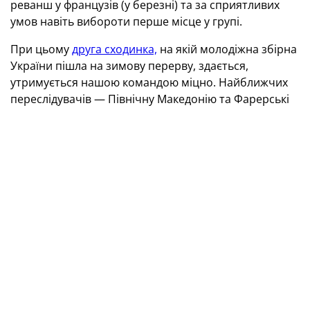
реванш у французів (у березні) та за сприятливих
умов навіть вибороти перше місце у групі.
При цьому
друга сходинка,
на якій молодіжна збірна
України пішла на зимову перерву, здається,
утримується нашою командою міцно. Найближчих
переслідувачів — Північну Македонію та Фарерські
острови — синьо-жовті за чотири тури до
завершення групового турніру випереджають на
шість очок.
Усі матчі збірної України U-21 2021 року
Го
Дата
Статус
Суперник
Рахунок
Ук
24.03.2021
МТ
Болгарія
1:2
На
27.03.2021
МТ
Узбекистан
1:1
Бр
Му
29.03.2021
МТ
Словаччина
2:3