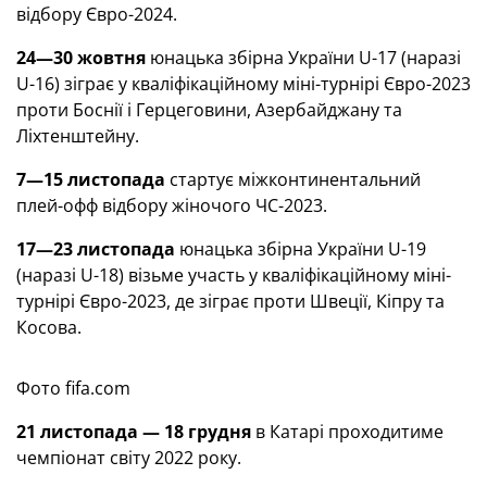
відбору Євро-2024.
24—30 жовтня
юнацька збірна України U-17 (наразі
U-16) зіграє у кваліфікаційному міні-турнірі Євро-2023
проти Боснії і Герцеговини, Азербайджану та
Ліхтенштейну.
7—15 листопада
стартує міжконтинентальний
плей-офф відбору жіночого ЧС-2023.
17—23 листопада
юнацька збірна України U-19
(наразі U-18) візьме участь у кваліфікаційному міні-
турнірі Євро-2023, де зіграє проти Швеції, Кіпру та
Косова.
Фото fifa.com
21 листопада — 18 грудня
в Катарі проходитиме
чемпіонат світу 2022 року.