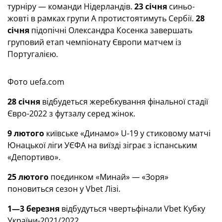
турніру — команди Нідерландів.
23 січня
синьо-
жовті в рамках групи А протистоятимуть Сербії.
28
січня
підопічні Олександра Косенка завершать
груповий етап чемпіонату Європи матчем із
Португалією.
Фото uefa.com
28 січня
відбудеться жеребкування фінальної стадії
Євро-2022 з футзалу серед жінок.
9 лютого
київське «Динамо» U-19 у стиковому матчі
Юнацької ліги УЄФА на виїзді зіграє з іспанським
«Депортиво».
25 лютого
поєдинком «Минай» — «Зоря»
поновиться сезон у Vbet Лізі.
1—3 березня
відбудуться чвертьфінали Vbet Кубку
України-2021/2022.