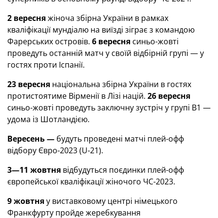
2 вересня
жіноча збірна України в рамках
кваліфікації мундіалю на виїзді зіграє з командою
Фарерських островів.
6 вересня
синьо-жовті
проведуть останній матч у своїй відбірній групі — у
гостях проти Іспанії.
23 вересня
національна збірна України в гостях
протистоятиме Вірменії в Лізі націй.
26 вересня
синьо-жовті проведуть заключну зустріч у групі В1 —
удома із Шотландією.
Вересень —
будуть проведені матчі плей-офф
відбору Євро-2023 (U-21).
3—11 жовтня
відбудуться поєдинки плей-офф
європейської кваліфікації жіночого ЧС-2023.
9 жовтня
у виставковому центрі німецького
Франкфурту пройде жеребкування