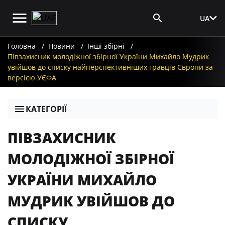
UA
Вхід для ЗМІ
Головна
Новини
Інші збірні
Півзахисник молодіжної збірної України Михайло Мудрик
увійшов до списку найперспективніших гравців Європи за
версією УЄФА
КАТЕГОРІЇ
ПІВЗАХИСНИК
МОЛОДІЖНОЇ ЗБІРНОЇ
УКРАЇНИ МИХАЙЛО
МУДРИК УВІЙШОВ ДО
СПИСКУ