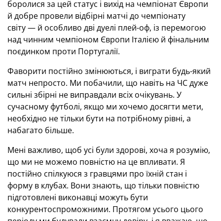
боролися за цей статус і вихід на чемпіонат Європи
й добре провели відбірні матчі до чемпіонату
світу — й особливо дві дуелі плей-оф, із перемогою
над чинним чемпіоном Європи Італією й фінальним
поєдинком проти Португалії.
Фаворити постійно змінюються, і в
играти будь-який
матч непросто.
Ми побачили, що навіть на ЧС дуже
сильні збірні не виправдали всіх очікувань.
У
сучасному футболі, якщо ми хочемо досягти мети,
необхідно не тільки бути на потрібному рівні, а
набагато більше.
Мені важливо, щоб усі були здорові, хоча я розумію,
що ми не можемо повністю на це впливати.
Я
постійно спілкуюся з гравцями про їхній стан і
форму в клубах.
Вони знають, що тільки повністю
підготовлені виконавці можуть бути
конкурентоспроможними.
Протягом усього цього