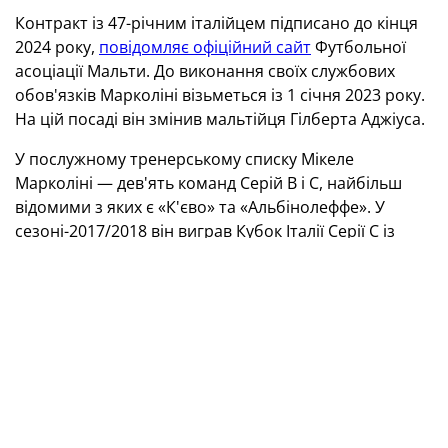
Контракт із 47-річним італійцем підписано до кінця
2024 року,
повідомляє офіційний сайт
Футбольної
асоціації Мальти.
До виконання своїх службових
обов'язків Марколіні візьметься із 1 січня 2023 року.
На цій посаді він змінив мальтійця Гілберта Аджіуса.
У послужному тренерському списку Мікеле
Марколіні — дев'ять команд Серій В і С, найбільш
відомими з яких є «К'єво» та «Альбінолеффе». У
сезоні-2017/2018 він виграв Кубок Італії Серії С із
п’ємонтським клубом «Алессандрія».
Асистентом
Марколіні у збірній Мальти стане Давіде
Манделлі, який
допомагав йому в цілій низці ФК, де
він працював
.
Марколіні та Манделлі будуть
представлені місцевим ЗМІ найближчими днями.
Нагадаємо, у відборі Євро-2024 збірна України
виступатиме в групі С разом з Англією, Італією,