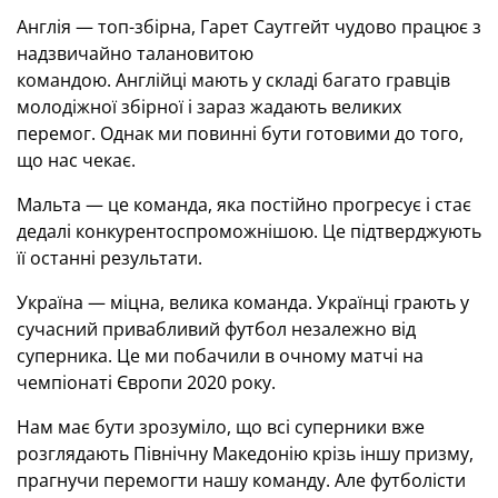
Англія — топ-
збірна, Гарет Саутгейт чудово працює з
надзвичайно талановитою
командою.
Англійці
мають у складі багато гравців
молодіжної збірної і зараз жадають великих
перемог.
Однак ми повинні бути готовими до того,
що нас чекає.
Мальта — це команда, яка постійно прогресує і стає
дедалі конкурентоспроможнішою.
Це підтверджують
її останні результати.
Україна — міцна, велика команда.
Українці
грають у
сучасний привабливий футбол незалежно від
суперника.
Це ми побачили в очному матчі на
чемпіонаті Європи 2020 року.
Нам має бути зрозуміло, що всі суперники вже
розглядають Північну Македонію крізь іншу призму,
прагнучи перемогти нашу команду.
Але футболісти