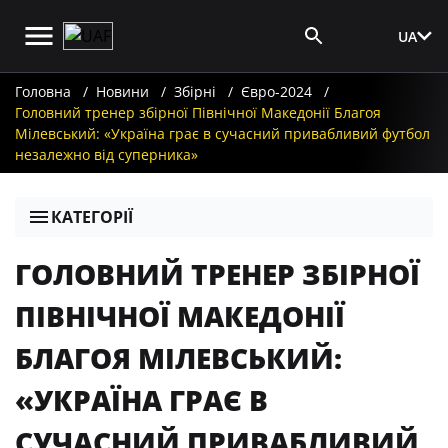
UA
Вхід для ЗМІ
Головна
Новини
Збірні
Євро-2024
Головний тренер збірної Північної Македонії Благоя
Мілевський: «Україна грає в сучасний привабливий футбол
незалежно від суперника»
КАТЕГОРІЇ
ГОЛОВНИЙ ТРЕНЕР ЗБІРНОЇ
ПІВНІЧНОЇ МАКЕДОНІЇ
БЛАГОЯ МІЛЕВСЬКИЙ:
«УКРАЇНА ГРАЄ В
СУЧАСНИЙ ПРИВАБЛИВИЙ