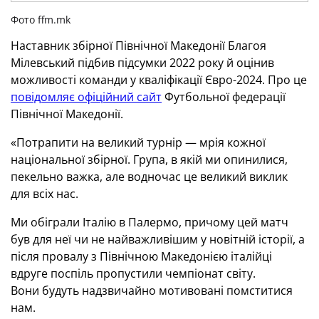
Фото ffm.mk
Наставник збірної Північної Македонії Благоя
Мілевський підбив підсумки 2022 року й оцінив
можливості команди у кваліфікації Євро-2024. Про це
повідомляє офіційний сайт
Футбольної федерації
Північної Македонії.
«Потрапити на великий турнір — мрія кожної
національної збірної.
Група, в якій ми опинилися,
пекельно важка, але водночас це великий виклик
для всіх нас.
Ми обіграли Італію в Палермо, причому цей матч
був для неї чи не найважливішим у новітній історії, а
після провалу з Північною Македонією італійці
вдруге поспіль пропустили чемпіонат світу.
Вони
будуть надзвичайно мотивовані помститися
нам.