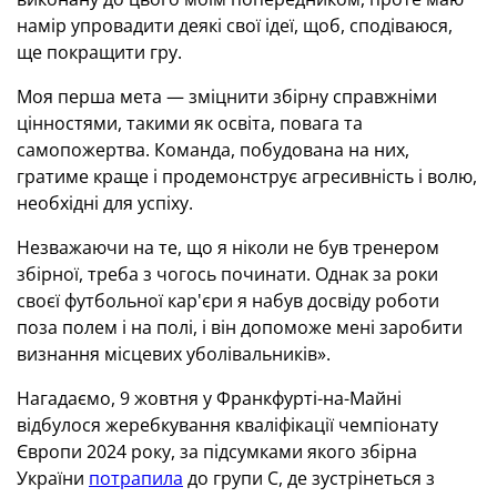
намір упровадити деякі свої ідеї, щоб, сподіваюся,
ще покращити гру.
Моя перша мета — зміцнити збірну справжніми
цінностями, такими як освіта, повага та
самопожертва.
Команда, побудована на них,
гратиме краще і продемонструє агресивність і волю,
необхідні для успіху.
Незважаючи на те, що я ніколи не був тренером
збірної, треба з чогось починати.
Однак за роки
своєї футбольної кар'єри я набув досвіду роботи
поза полем і на полі, і він допоможе мені заробити
визнання місцевих уболівальників».
Нагадаємо, 9 жовтня у Франкфурті-на-Майні
відбулося жеребкування кваліфікації чемпіонату
Європи 2024 року, за підсумками якого збірна
України
потрапила
до групи С, де зустрінеться з