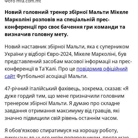
Фото mfa.com.mt
Новий головний тренер збірної Мальти
Мікеле
Марколіні розповів на спеціальній прес-
конференції про своє бачення гри команди та
визначив головну мету.
Новий наставник збірної Мальти, яка є суперником
України у відборі Євро-2024, Мікеле Марколіні, був
представлений засобам масової інформації на прес-
конференції в Та'Калі.
Про це
повідомив офіційний
сайт
Футбольної асоціації Мальти.
47-річний італійський фахівець, зокрема, сказав: «Я
дуже гордий тим, що мене призначили головним
тренером збірної Мальти.
Я думаю про складне
завдання отримання максимуму від гравців, які
значно підвищили свій рівень останнім часом.
Я обов'язково спиратимуся на хорошу роботу,
виконану до цього моїм попередником, проте маю