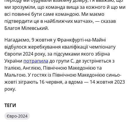
періоду ми будували взаємну довіру, і я вважаю, що
ми зрозуміли, що команда вища за кожного й що ми
всі повинні бути саме командою.
Ми маємо
підтвердити це в найближчих матчах», — сказав
Благоя Мілевський
.
Нагадаємо, 9 жовтня у Франкфурті-на-Майні
відбулося жеребкування кваліфікації чемпіонату
Європи 2024 року, за підсумками якого збірна
України
потрапила
до групи С, де зустрінеться з
Італією, Англією, Північною Македонією та
Мальтою. У гостях із Північною Македонією синьо-
жовті зіграють 16 червня, а вдома — 14 жовтня 2023
року.
ТЕГИ
Євро-2024