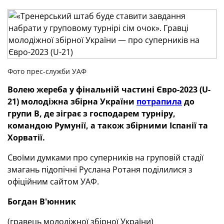
Фото прес-служби УАФ
Волею жереба у фінальній частині Євро-2023 (U-
21) молодіжна збірна України
потрапила
до
групи B, де зіграє з господарем турніру,
командою Румунії, а також збірними Іспанії та
Хорватії.
Своїми думками про суперників на груповій стадії
змагань підопічні Руслана Ротаня поділилися з
офіційним сайтом УАФ.
Богдан В'юнник
(гравець молодіжної збірної України)