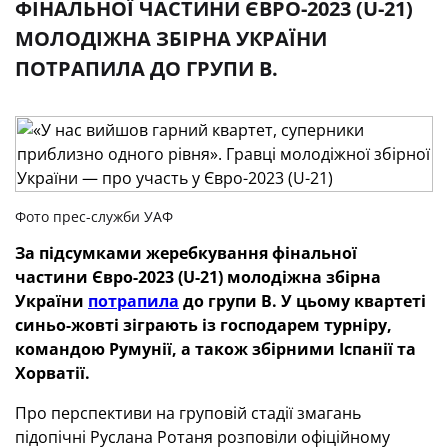
ФІНАЛЬНОЇ ЧАСТИНИ ЄВРО-2023 (U-21)
МОЛОДІЖНА ЗБІРНА УКРАЇНИ
ПОТРАПИЛА ДО ГРУПИ B.
Фото прес-служби УАФ
За підсумками жеребкування фінальної
частини Євро-2023 (U-21) молодіжна збірна
України
потрапила
до групи B. У цьому квартеті
синьо-жовті зіграють із господарем турніру,
командою Румунії, а також збірними Іспанії та
Хорватії.
Про перспективи на груповій стадії змагань
підопічні Руслана Ротаня розповіли офіційному