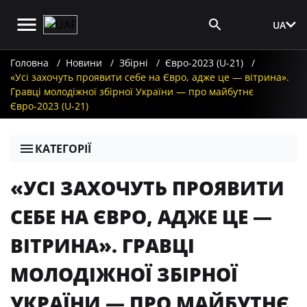
UA
Вхід для ЗМІ
Головна
Новини
Збірні
Євро-2023 (U-21)
«Усі захочуть проявити себе на Євро, адже це — вітрина».
Гравці молодіжної збірної України — про майбутнє
Євро-2023 (U-21)
КАТЕГОРІЇ
«УСІ ЗАХОЧУТЬ ПРОЯВИТИ
СЕБЕ НА ЄВРО, АДЖЕ ЦЕ —
ВІТРИНА». ГРАВЦІ
МОЛОДІЖНОЇ ЗБІРНОЇ
УКРАЇНИ — ПРО МАЙБУТНЄ