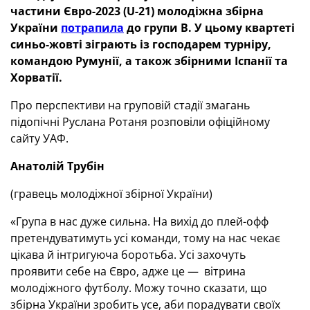
частини Євро-2023 (U-21) молодіжна збірна
України
потрапила
до групи B. У цьому квартеті
синьо-жовті зіграють із господарем турніру,
командою Румунії, а також збірними Іспанії та
Хорватії.
Про перспективи на груповій стадії змагань
підопічні Руслана Ротаня розповіли офіційному
сайту УАФ.
Анатолій Трубін
(гравець молодіжної збірної України)
«Група в нас дуже сильна. На вихід до плей-офф
претендуватимуть усі команди, тому на нас чекає
цікава й інтригуюча боротьба. Усі захочуть
проявити себе на Євро, адже це — вітрина
молодіжного футболу. Можу точно сказати, що
збірна України зробить усе, аби порадувати своїх