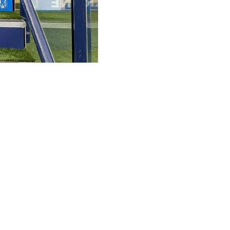
йліченко, 22. Микола Матвієнко, 2. Валерій Бондар, 21.
ан Маліновський, 17. Олександр Піхальонок, 7. Андрій
ндрій Лунін, 13. Тарас Качараба, 14. Данило Ігнатенко,
 Віктор Коваленко, 20. Олександр Зубков, 23. Дмитро