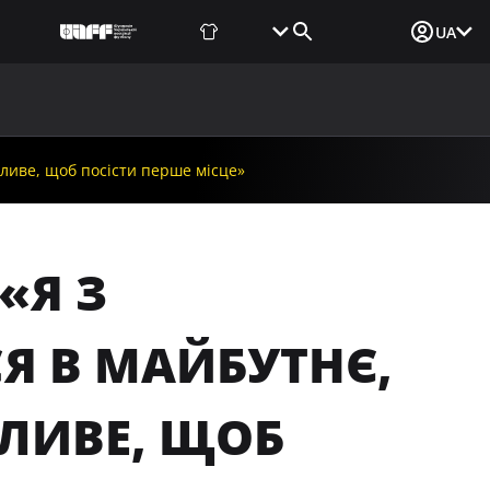
Фаншоп
Квитки
Вхід для ЗМІ
UA
ВИНИ
МЕДІА
ДОКУМЕНТИ
UAF DATA CENTER
ливе, щоб посісти перше місце»
«Я З
 В МАЙБУТНЄ,
ЛИВЕ, ЩОБ