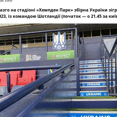
би УАФ
лазго на стадіоні «Хемпден Парк» збірна України зіг
023, із командою Шотландії (початок — о 21.45 за ки