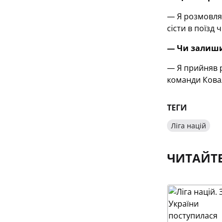
— Я розмовляв
сісти в поїзд 
— Чи залиши
— Я прийняв р
команди Ковал
ТЕГИ
Ліга націй
ЧИТАЙТ