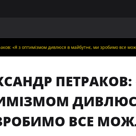
ГОЛОВНА
ПРО УАФ
ЗБІРНІ
ЧЛЕНИ УАФ
НО
аков: «Я з оптимізмом дивлюся в майбутнє, ми зробимо все мож
САНДР ПЕТРАКОВ: 
ИМІЗМОМ ДИВЛЮСЯ
ЗРОБИМО ВСЕ МОЖ