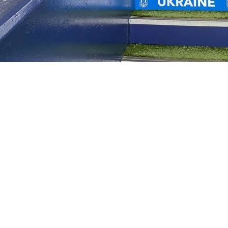
дра Гливинського
лад збірної України:
1. Анатолій Трубін, 3. Богдан Миха
аваєв, 6. Тарас Степаненко, 10. Михайло Мудрик, 8. Русл
, 11. Артем Довбик.
ргій Кривцов, 5. Сергій Сидорчук, 9. Роман Яремчук, 12. А
ганков, 16. Віталій Миколенко, 18. Олександр Тимчик, 19.