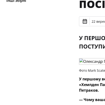
ПОС
Інші збірні
22 верес
У ПЕРШО
ПОСТУПИ
Фото Mark Scate
У першому ве
«Хемпден П
Петраков.
— Чому ваша