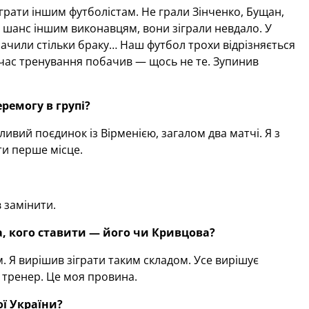
іграти іншим футболістам. Не грали Зінченко, Бущан,
 шанс іншим виконавцям, вони зіграли невдало. У
ачили стільки браку… Наш футбол трохи відрізняється
д час тренування побачив — щось не те. Зупинив
ремогу в групі?
вий поєдинок із Вірменією, загалом два матчі. Я з
и перше місце.
 замінити.
, кого ставити — його чи Кривцова?
. Я вирішив зіграти таким складом. Усе вирішує
 тренер. Це моя провина.
ї України?