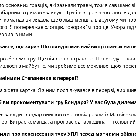
ло основних гравців, які зазнали травм, тож я дав шанс з
барний отримав «зайву»… Трубін зіграв непогано. Я дав
 команда виглядала ще більш-менш, а в другому ми поб
ого. Я попереджав хлопців, говорив їм про це. Учора пі
ворив із ними…
аєте, що зараз Шотландія має найвищі шанси на пе
озберемо гру. Ще нічого не втрачено. Попереду — важли
ивлюся в майбутнє, ми зробимо все можливе, щоб посіст
мінили Степаненка в перерві?
а жовта картка. Я з ним поспілкувався в перерві, вирішив
 ви прокоментувати гру Бондаря? У вас була дилема
є завжди. Бондар вийшов в «основі» разом із Матвієнком
ер. Виграє команда, а програє одна людина — головний
или про перенесення туру УПЛ перед матчами збірно