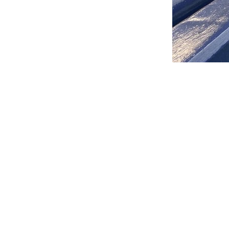
Фото Олексан
Стартовий ск
Олександр Кар
Ярмоленко (к)
Запасні:
4. Се
15. Віктор Ци
Різник.