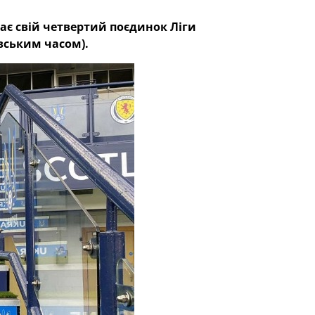
рає свій четвертий поєдинок Ліги
ївським часом).