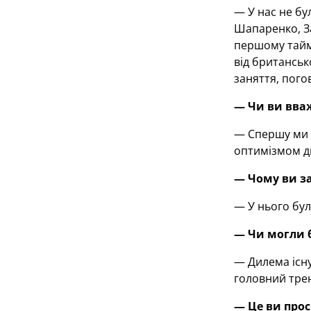
— У нас не бу
Шапаренко, За
першому таймі
від британськ
заняття, пого
— Чи ви вваж
— Спершу ми р
оптимізмом д
— Чому ви за
— У нього бул
— Чи могли б
— Дилема існу
головний трен
— Це ви прос