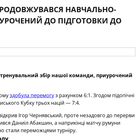
 ПРОДОВЖУВАВСЯ НАВЧАЛЬНО-
ИУРОЧЕНИЙ ДО ПІДГОТОВКИ ДО
о-тренувальний збір нашої команди, приурочений
кому
здобула перемогу
з рахунком 6:1. Згодом підопічні
иського Кубку трьох націй — 7:4.
 відкрив Ігор Чернявський, проте незадовго до перерви
чився Даниіл Абакшин, а наприкінці матчу румуни
одно стали переможцями турніру.
алу