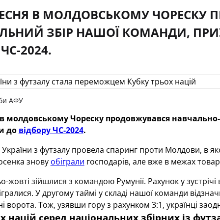
ЕРЕСНЯ В МОЛДОВСЬКОМУ ЧОРЕСКУ
ЛЬНИЙ ЗБІР НАШОЇ КОМАНДИ, ПР
ЧС-2024.
би АФУ
ня в молдовському Чореску продовжувався навчальн
ки до
відбору ЧС-2024
.
 України з футзалу провела спаринг проти Молдови, в я
осенка знову
обіграли
господарів, але вже в межах товар
о-жовті зійшлися з командою Румунії. Рахунок у зустрічі
ігралися. У другому таймі у складі нашої команди відзна
ні ворота. Тож, узявши гору з рахунком 3:1, українці за
х націй серед національних збірних із футз