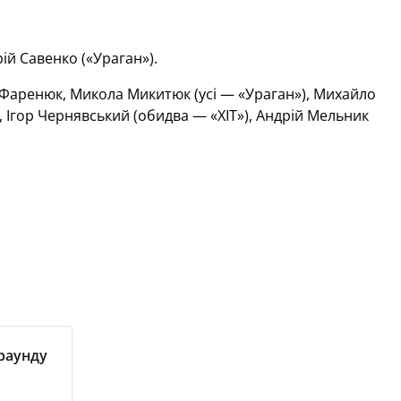
ій Савенко («Ураган»).
Фаренюк, Микола Микитюк (усі — «Ураган»), Михайло
й, Ігор Чернявський (обидва — «ХІТ»), Андрій Мельник
 раунду