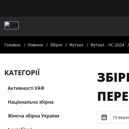
Головна
Новини
Збірні
Футзал
Футзал - ЧС-2024
КАТЕГОРІЇ
ЗБІР
Активності УАФ
ПЕР
Національна збірна
Жіноча збірна України
19 верес