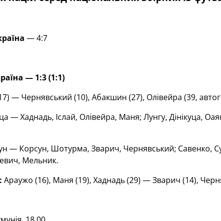
країна
— 4:7
аїна — 1:3 (1:1)
7) — Чернявський (10), Абакшин (27), Олівейра (39, автог
а — Хаднадь, Іслай, Олівейра, Маня; Лунгу, Дінікуца, Оаян
н — Корсун, Шотурма, Зварич, Чернявський; Савенко, Су
евич, Мельник.
:
Араужо (16), Маня (19), Хаднадь (29) — Зварич (14), Черн
унія. 18.00