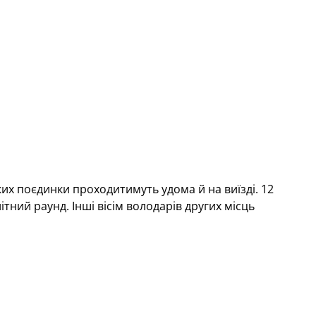
ких поєдинки проходитимуть удома й на виїзді. 12
тний раунд. Інші вісім володарів других місць