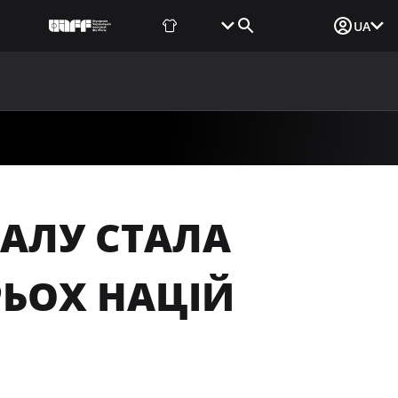
Фаншоп
Квитки
Вхід для ЗМІ
UA
ВИНИ
МЕДІА
ДОКУМЕНТИ
UAF DATA CENTER
ЗАЛУ СТАЛА
ЬОХ НАЦІЙ