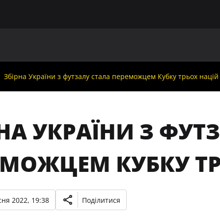
ГОЛОВНА
ПРО УАФ
ЗБІРНІ
ЧЛЕНИ УАФ
НО
Збірна України з футзалу стала переможцем Кубку трьох націй
НА УКРАЇНИ З ФУТ
ЕМОЖЦЕМ КУБКУ ТР
ня 2022, 19:38
Поділитися