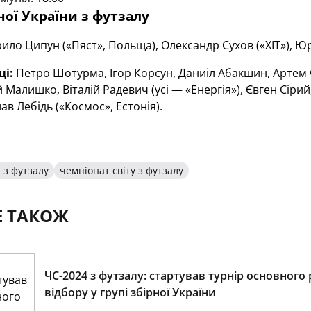
ної України з футзалу
ило Ципун («Пяст», Польща), Олександр Сухов («ХІТ»), Юр
ці:
Петро Шотурма, Ігор Корсун, Даниіл Абакшин, Артем 
й Малишко, Віталій Радевич (усі — «Енергія»), Євген Сіри
ав Лебідь («Космос», Естонія).
 з футзалу
чемпіонат світу з футзалу
Е ТАКОЖ
ЧС-2024 з футзалу: стартував турнір основного
відбору у групі збірної України