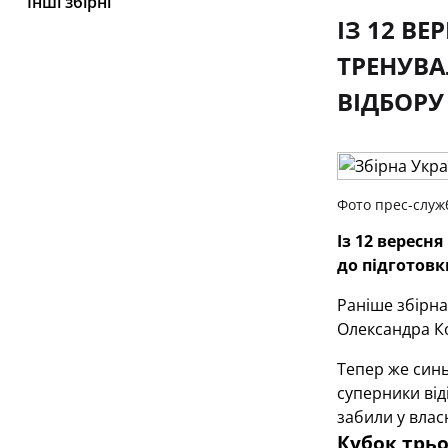
Інші збірні
ІЗ 12 В
ТРЕНУВА
ВІДБОРУ 
Фото прес-служ
Із 12 верес
до підготов
Раніше збірна
Олександра К
Тепер же синь
суперники від
забили у влас
Кубок трьо