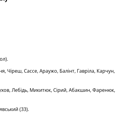
ол).
я, Чіреш, Сассе, Араужо, Балінт, Гавріла, Карчун,
хов, Лебідь, Микитюк, Сірий, Абакшин, Фаренюк,
явський (33).