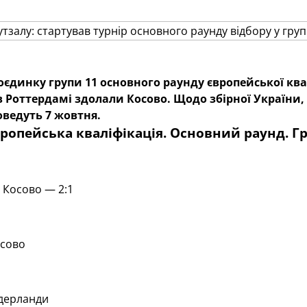
оєдинку групи 11
основного раунду європейської квал
 Роттердамі здолали Косово. Щодо збірної України,
роведуть 7 жовтня.
вропейська кваліфікація. Основний раунд. Гр
 Косово — 2:1
сово
дерланди