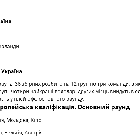
аїна
ерланди
Україна
аунді 36 збірних розбито на 12 груп по три команди, в я
уп і чотири найкращі володарі других місць вийдуть в елі
сть у плей-офф основного раунду.
вропейська кваліфікація. Основний раунд
ія, Молдова, Кіпр.
я, Бельгія, Австрія.