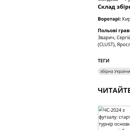
Склад збір
Воротарі:
Кир
Польові грав
Зварич, Сергі
(CLUST), Яросл
ТЕГИ
збірна України
ЧИТАЙТ