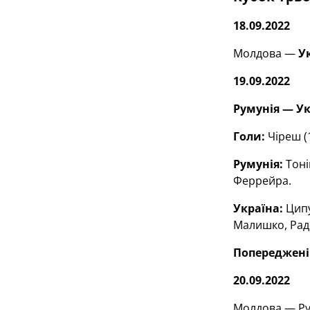
18.09.2022
Молдова —
У
19.09.2022
Румунія — Укр
Голи:
Чіреш (1
Румунія:
Тоніц
Феррейра.
Україна:
Ципу
Малишко, Рад
Попереджені
20.09.2022
Молдова — Рум