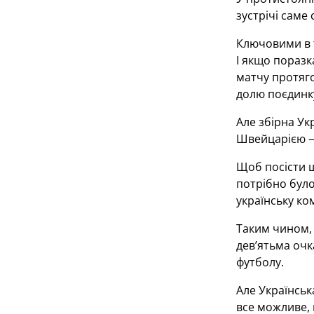
зустрічі саме
Ключовими в т
І якщо поразк
матчу протяго
долю поєдинку
Але збірна Ук
Швейцарією —
Щоб посісти ш
потрібно було
українську ко
Таким чином, 
дев’ятьма очк
футболу.
Але Українськ
все можливе, 