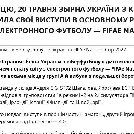
ИЦЮ, 20 ТРАВНЯ ЗБІРНА УКРАЇНИ З 
ЛА СВОЇ ВИСТУПИ В ОСНОВНОМУ Р
 ЕЛЕКТРОННОГО ФУТБОЛУ — FIFAE NA
20 травня збірна України з кіберфутболу в дисциплін
 чемпіонату світу з електронного футболу — FIFAe Na
ла восьме місце у групі А й вибула з подальшої боро
манда у складі Андрія CIG_ST92 Шакалова, Ярослава ECF_B
відповіді групової стадії в режимі «2 на 2» симулятора FIF
лії, Ірландії, Іспанії, Фінляндії та Швейцарії.
о невдалі виступи в першій частині змагань, другий ігр
ремоги над Ірландією — 4:0.
і з австрійцями наші кіберфутболісти хоч і пропустили п