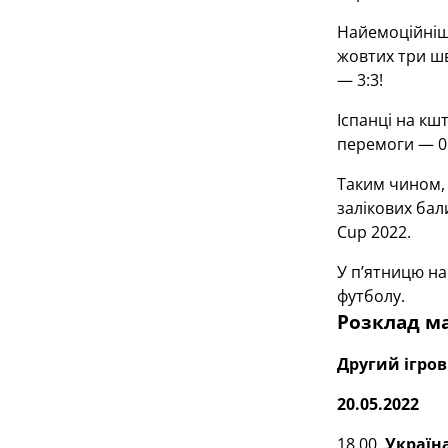
Найемоційніши
жовтих три шв
— 3:3!
Іспанці на кш
перемоги — 0:
Таким чином, 
залікових бал
Cup 2022.
У п’ятницю на
футболу.
Розклад ма
Другий ігро
20.05.2022
18.00.
Україн