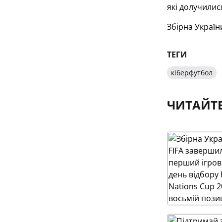
які долучилис
Збірна Україн
ТЕГИ
кіберфутбол
ЧИТАЙТ