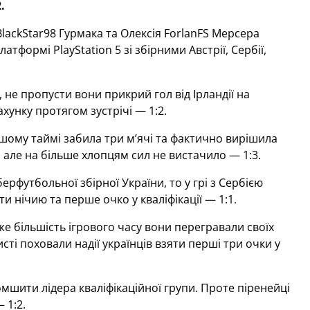
.
lackStar98 Гурмака та Олексія ForlanFS Мерсера
атформі PlayStation 5 зі збірними Австрії, Сербії,
, не пропусти вони прикрий гол від Ірландії на
хунку протягом зустрічі — 1:2.
ршому таймі забила три м’ячі та фактично вирішила
ле на більше хлопцям сил не вистачило — 1:3.
рфутбольної збірної України, то у грі з Сербією
 нічию та перше очко у кваліфікації — 1:1.
же більшість ігрового часу вони перегравали своїх
сті поховали надії українців взяти перші три очки у
мшити лідера кваліфікаційної групи. Проте піренейці
 1:2.