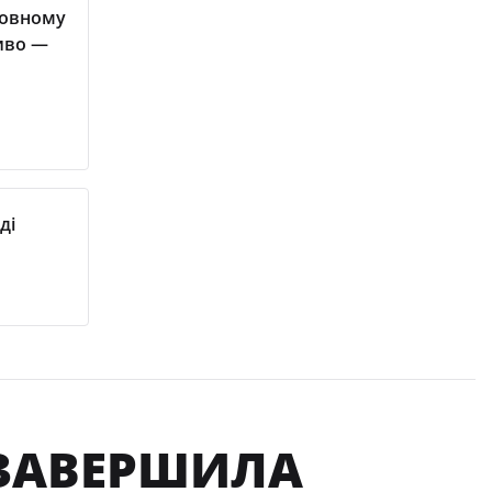
новному
ді
A ЗАВЕРШИЛА