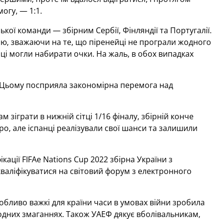
огу, — 1:1.
кої команди — збірним Сербії, Фінляндії та Португалії.
ною, зважаючи на те, що піренейці не програли жодного
пці могли набирати очки. На жаль, в обох випадках
і. Цьому посприяла закономірна перемога над
 зіграти в нижній сітці 1/16 фіналу, збірній конче
ро, але іспанці реалізували свої шанси та залишили
кації FIFAe Nations Cup 2022 збірна України з
 кваліфікуватися на світовий форум з електронного
собливо важкі для країни часи в умовах війни зробила
одних змаганнях. Також УАЕФ дякує вболівальникам,