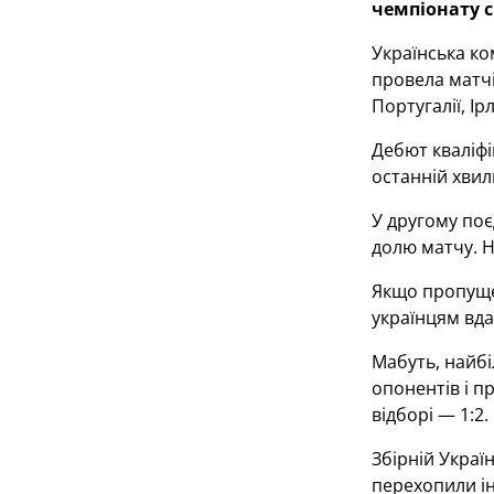
чемпіонату с
Українська ко
провела матчі 
Португалії, Ірл
Дебют кваліфік
останній хвил
У другому поє
долю матчу. 
Якщо пропущен
українцям вда
Мабуть, найбі
опонентів і п
відборі — 1:2.
Збірній Украї
перехопили іні