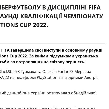
КІБЕРФУТБОЛУ В ДИСЦИПЛІНІ FIFA
АУНДІ КВАЛІФІКАЦІЇ ЧЕМПІОНАТУ
TIONS CUP 2022.
і FIFA завершила свої виступи в основному раунді
tions Cup 2022. За їхніми підсумками українська
тьби за потрапляння на світову першість.
lackStar98 Гурмака та Олексія ForlanFS Мерсера
A 22 на платформі PlayStation 5 зі збірними Австрії,
овий день збірна України розпочала з обнадійливої
ершими, проте їм вдалося відігратися, і протягом