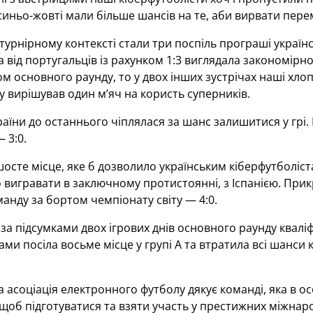
 синьо-жовті мали більше шансів на те, аби вирвати перем
урнірному контексті стали три поспіль програші українсь
а від португальців із рахунком 1:3 виглядала закономір
м основного раунду, то у двох інших зустрічах наші хло
 вирішував один м’яч на користь суперників.
раїни до останнього чіплялася за шанс залишитися у гр
 3:0.
осте місце, яке б дозволило українським кіберфутболістам
 вигравати в заключному протистоянні, з Іспанією. Прик
манду за бортом чемпіонату світу — 4:0.
за підсумками двох ігрових днів основного раунду кваліфі
ами посіла восьме місце у групі А та втратила всі шанси
а асоціація електронного футболу дякує команді, яка в о
щоб підготуватися та взяти участь у престижних міжнар