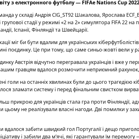
віту з електронного футболу — FIFAe Nations Cup 2022
манда у складі Андрія CIG_ST92 Шакалова, Ярослава ECF_B
групової стадії у режимі «2 на 2» симулятора FIFA 22 на пл
андії, Іспанії, Фінляндії та Швейцарії.
ації міг би бути вдалим для українських кіберфутболістів
ині поєдинку. Це при тому, що саме синьо-жовті вели у ра
динку Австрія відчутно перегравала українців і вже у пе
Нашим гравцям вдалося розмочити неприємний рахунок, а
і голи на останніх хвилинах були до цього трагедією кібе
лося зламати систему і перед фінальним свистком вирвати
льш прикрою для українців стала гра проти Фінляндії, ад
ри цьому не реалізували власні нагоди. Дві помилки у захи
ни вдалося забити швидкий гол Португалії і дещо приголо
ціативу і забили два м’ячі, які гарантували їм перемогу —