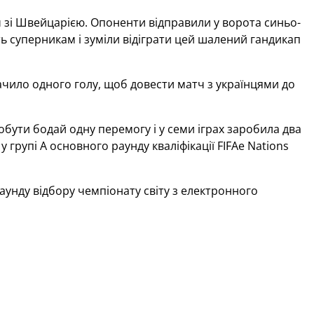
 зі Швейцарією. Опоненти відправили у ворота синьо-
ть суперникам і зуміли відіграти цей шалений гандикап
тачило одного голу, щоб довести матч з українцями до
добути бодай одну перемогу і у семи іграх заробила два
групі А основного раунду кваліфікації FIFAe Nations
аунду відбору чемпіонату світу з електронного