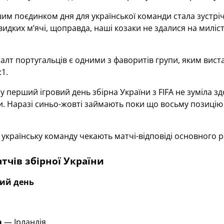
м поєдинком дня для української команди стала зустріч
идких м’ячі, щоправда, наші козаки не здалися на миліс
талт португальців є одними з фаворитів групи, яким вис
1.
у перший ігровий день збірна України з FIFA не зуміла з
и. Наразі синьо-жовті займають поки що восьму позицію у 
 українську команду чекають матчі-відповіді основного р
тчів збірної України
вий день
а
—
Ірландія