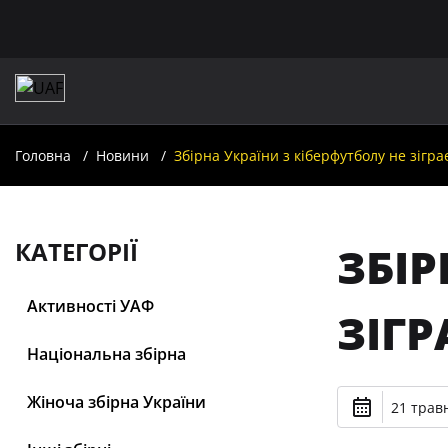
Головна
Новини
Збірна України з кіберфутболу не зігра
КАТЕГОРІЇ
ЗБІР
Активності УАФ
ЗІГР
Національна збірна
Жіноча збірна України
21 травн