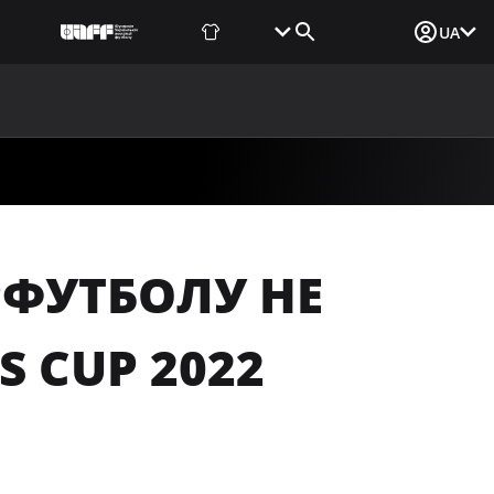
Фаншоп
Квитки
Вхід для ЗМІ
UA
ВИНИ
МЕДІА
ДОКУМЕНТИ
UAF DATA CENTER
РФУТБОЛУ НЕ
S CUP 2022