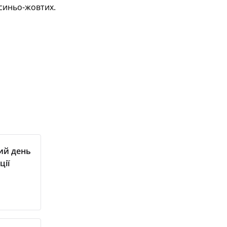
 синьо-жовтих.
ий день
ції