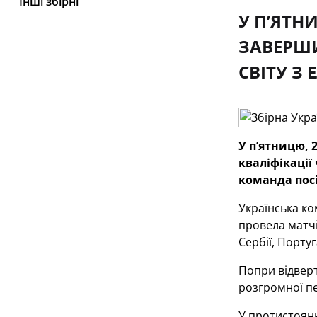
Інші збірні
У П’ЯТН
ЗАВЕРШИ
СВІТУ З
У п’ятницю, 
кваліфікації
команда посі
Українська ко
провела матчі-
Сербії, Португа
Попри відверт
розгромної пе
У протистоянн