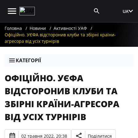
UA
Вхід для ЗМІ
Головна
Новини
Активності УАФ
Офіційно. УЄФА відсторонив клуби та збірні країни-
агресора від усіх турнірів
КАТЕГОРІЇ
ОФІЦІЙНО. УЄФА
ВІДСТОРОНИВ КЛУБИ ТА
ЗБІРНІ КРАЇНИ-АГРЕСОРА
ВІД УСІХ ТУРНІРІВ
02 травня 2022, 20:38
Поділитися