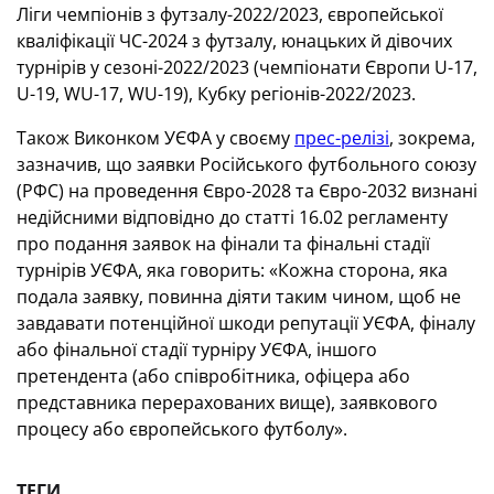
Ліги чемпіонів з футзалу-2022/2023, європейської
кваліфікації ЧС-2024 з футзалу, юнацьких й дівочих
турнірів у сезоні-2022/2023 (чемпіонати Європи U-17,
U-19, WU-17, WU-19), Кубку регіонів-2022/2023.
Також Виконком УЄФА у своєму
прес-релізі
, зокрема,
зазначив, що заявки Російського футбольного союзу
(РФС) на проведення Євро-2028 та Євро-2032 визнані
недійсними відповідно до статті 16.02 регламенту
про подання заявок на фінали та фінальні стадії
турнірів УЄФА, яка говорить: «Кожна сторона, яка
подала заявку, повинна діяти таким чином, щоб не
завдавати потенційної шкоди репутації УЄФА, фіналу
або фінальної стадії турніру УЄФА, іншого
претендента (або співробітника, офіцера або
представника перерахованих вище), заявкового
процесу або європейського футболу».
ТЕГИ