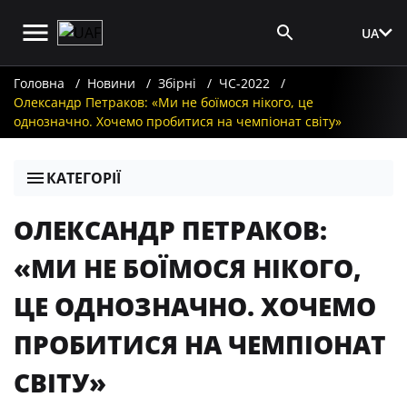
UA
Вхід для ЗМІ
Головна
Новини
Збірні
ЧС-2022
Олександр Петраков: «Ми не боїмося нікого, це
однозначно. Хочемо пробитися на чемпіонат світу»
КАТЕГОРІЇ
ОЛЕКСАНДР ПЕТРАКОВ:
«МИ НЕ БОЇМОСЯ НІКОГО,
ЦЕ ОДНОЗНАЧНО. ХОЧЕМО
ПРОБИТИСЯ НА ЧЕМПІОНАТ
СВІТУ»