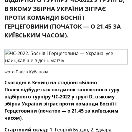
В ЯКОМУ ЗБІРНА УКРАЇНИ ЗІГРАЄ
ПРОТИ КОМАНДИ БОСНІЇ І
ГЕРЦЕГОВИНИ (ПОЧАТОК — О 21.45 ЗА
КИЇВСЬКИМ ЧАСОМ).
Фото Павла Кубанова
Сьогодні
в
Зениці
на
стадіоні
«Біліно
Поле»
відбудеться поєдинок заключного туру
відбірного турніру ЧС-2022 у групі
D
, в якому
збірна України зіграє проти команди Боснії і
Герцеговини (початок — о 21.45 за київським
часом).
Стартовий склад:
1. Георгій Бущан, 2. Едуард