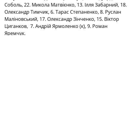
Соболь, 22. Микола Матвієнко, 13. Ілля Забарний, 18.
Олександр Тимчик, 6. Тарас Степаненко, 8. Руслан
Маліновський, 17. Олександр Зінченко, 15. Віктор
Циганков, 7. Андрій Ярмоленко (к), 9. Роман
Яремчук.
Запасні:
3. Тарас Качараба, 4. Сергій Кривцов, 5.
Сергій Сидорчук, 10. Микола Шапаренко, 11.
Олександр Зубков, 12. Андрій Пятов, 14. Віталій
Буяльський, 16. Артем Довбик, 19. Денис Гармаш, 20.
Віктор Коваленко, 21. Олександр Караваєв, 23.
Дмитро Різник.
Фото УЄФА
Окрім поєдинку в Зениці, сьогодні в нашій відбірній
групі відбудеться ще один
доленосний для
української команди
матч: у Гельсінкі Фінляндія
прийматиме Францію.