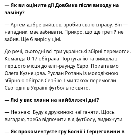
— Як ви оціните дії Довбика після виходу на
заміну?
— Артем добре вийшов, зробив свою справу. Він —
нападник, має забивати. Прикро, що ще третій не
забив. Ще б виріс у ціні.
До речі, сьогодні всі три українські збірні перемогли.
Команда U-17 обіграла Португалію та вийшла з
першого місця до еліт-раунду Євро. Привітаємо
Олега Кузнецова. Руслан Ротань із молодіжною
збірною обіграв Сербію. І ми також перемогли.
Сьогодні в Україні футбольне свято.
— Які у вас плани на найближчі дні?
— Не знаю. Буду з дружиною чаї ганяти. Щось
вигадаю, треба відпочити від футболу, видихнути.
— Як прокоментуєте гру Боснії і Герцеговини в