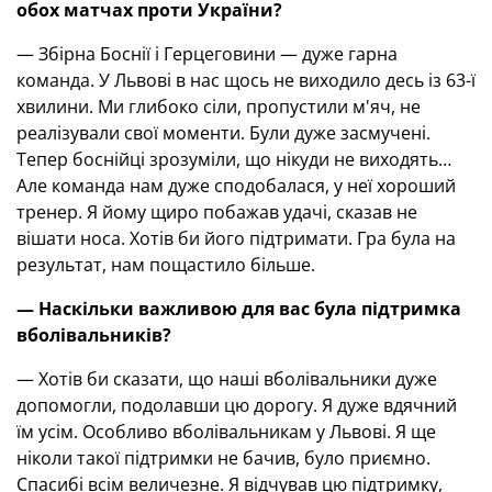
обох матчах проти України?
— Збірна Боснії і Герцеговини — дуже гарна
команда. У Львові в нас щось не виходило десь із 63-ї
хвилини. Ми глибоко сіли, пропустили м'яч, не
реалізували свої моменти. Були дуже засмучені.
Тепер боснійці зрозуміли, що нікуди не виходять…
Але команда нам дуже сподобалася, у неї хороший
тренер. Я йому щиро побажав удачі, сказав не
вішати носа. Хотів би його підтримати. Гра була на
результат, нам пощастило більше.
— Наскільки важливою для вас була підтримка
вболівальників?
— Хотів би сказати, що наші вболівальники дуже
допомогли, подолавши цю дорогу. Я дуже вдячний
їм усім. Особливо вболівальникам у Львові. Я ще
ніколи такої підтримки не бачив, було приємно.
Спасибі всім величезне. Я відчував цю підтримку,