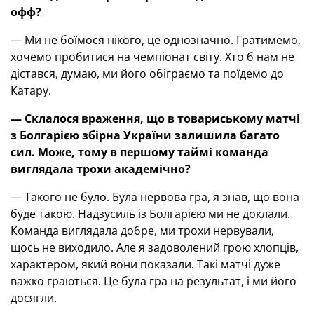
офф?
— Ми не боїмося нікого, це однозначно. Гратимемо,
хочемо пробитися на чемпіонат світу. Хто б нам не
дістався, думаю, ми його обіграємо та поїдемо до
Катару.
— Склалося враження, що в товариському матчі
з Болгарією збірна України залишила багато
сил. Може, тому в першому таймі команда
виглядала трохи академічно?
— Такого не було. Була нервова гра, я знав, що вона
буде такою. Надзусиль із Болгарією ми не доклали.
Команда виглядала добре, ми трохи нервували,
щось не виходило. Але я задоволений грою хлопців,
характером, який вони показали. Такі матчі дуже
важко граються. Це була гра на результат, і ми його
досягли.