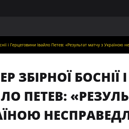
ГОЛОВНА
ПРО УАФ
ЗБІРНІ
ЧЛЕНИ УАФ
НО
снії і Герцеговини Івайло Петев: «Результат матчу з Україною 
ЕР ЗБІРНОЇ БОСНІЇ
ЛО ПЕТЕВ: «РЕЗУЛ
АЇНОЮ НЕСПРАВЕД