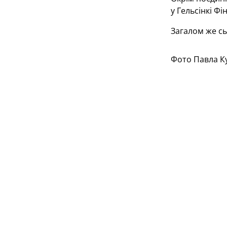
у Гельсінкі Ф
Загалом же с
Фото Павла К
Усі квитки на
сьогодні на т
Графіка УАФ
Із 10-ти остан
Фото ФІФА
На сьогодніш
Графіка УАФ