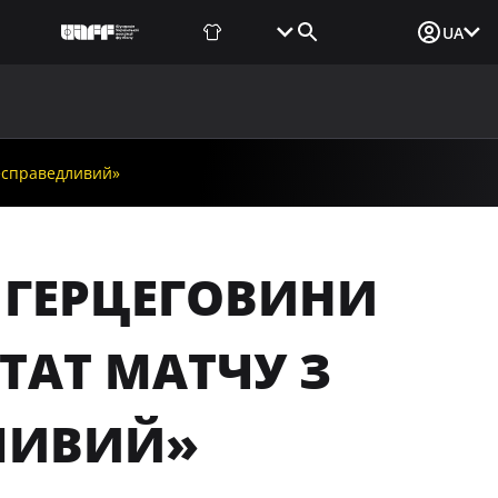
Фаншоп
Квитки
Вхід для ЗМІ
UA
ВИНИ
МЕДІА
ДОКУМЕНТИ
UAF DATA CENTER
несправедливий»
 І ГЕРЦЕГОВИНИ
ЬТАТ МАТЧУ З
ЛИВИЙ»