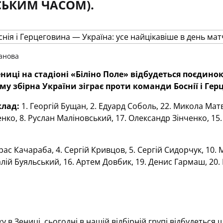
СЬКИМ ЧАСОМ).
анова
ниці
на
стадіоні
«Біліно Поле»
відбудеться поєдинок 
ому збірна України зіграє проти команди Боснії і Ге
клад:
1. Георгій Бущан, 2. Едуард Соболь, 22. Микола Матв
нко, 8. Руслан Маліновський, 17. Олександр Зінченко, 15.
рас Качараба, 4. Сергій Кривцов, 5. Сергій Сидорчук, 10.
талій Буяльський, 16. Артем Довбик, 19. Денис Гармаш, 20
у в Зениці, сьогодні в нашій відбірній групі відбудеться