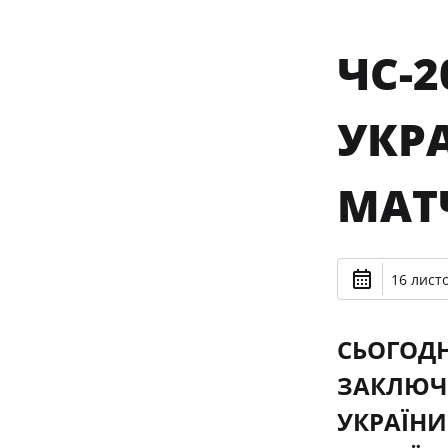
ЧС-2
УКРА
МАТ
16 лист
СЬОГОДН
ЗАКЛЮЧН
УКРАЇНИ