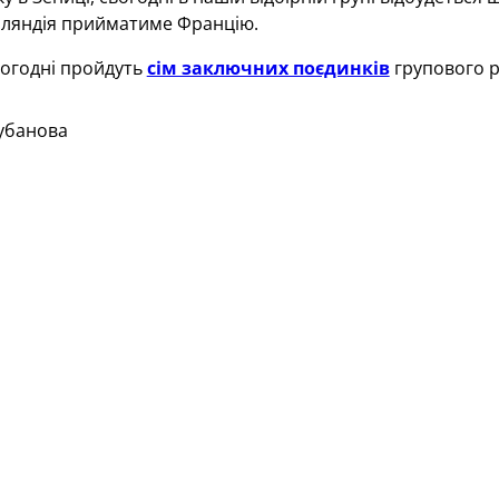
інляндія прийматиме Францію.
ьогодні пройдуть
сім заключних поєдинків
групового р
убанова
 матч Боснія і Герцеговина — Україна продано, але після н
рибунах «Біліно Поле» аншлаг.
ніх матчів
на стадіоні «Біліно Поле» в Зениці
збірна Бос
ньому матчі працюватиме
бригада арбітрів
з Іспанії на