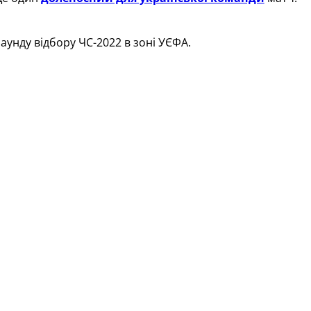
аунду відбору ЧС-2022 в зоні УЄФА.
евдачі господарів у грі з Фінляндією невідомо, чи буде
нії і Герцеговини поступилася в трьох.
 чолі з Антоніо Мігелем Матео Лаосом.