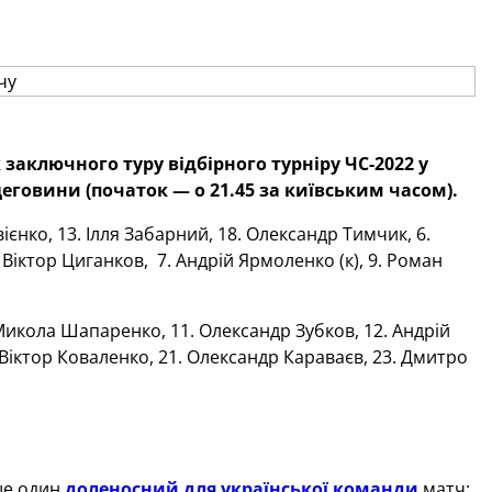
заключного туру відбірного турніру ЧС-2022 у
рцеговини (початок — о 21.45 за київським часом).
ієнко, 13. Ілля Забарний, 18. Олександр Тимчик, 6.
 Віктор Циганков, 7. Андрій Ярмоленко (к), 9. Роман
 Микола Шапаренко, 11. Олександр Зубков, 12. Андрій
. Віктор Коваленко, 21. Олександр Караваєв, 23. Дмитро
 ще один
доленосний для української команди
матч: