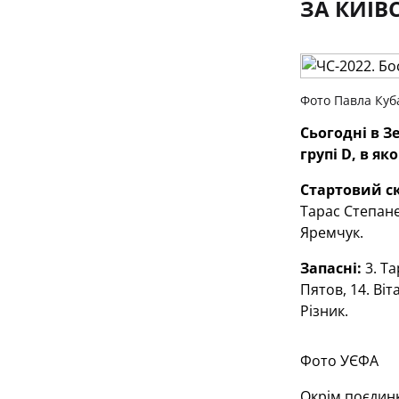
ЗА КИЇВ
Фото Павла Куб
Сьогодні
в
Зе
групі
D
, в як
Стартовий с
Тарас Степане
Яремчук.
Запасні:
3. Та
Пятов, 14. Ві
Різник.
Фото УЄФА
Окрім поєдинк