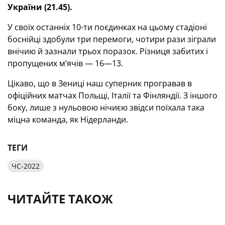
України (21.45).
У своїх останніх 10-ти поєдинках на цьому стадіоні
боснійці здобули три перемоги, чотири рази зіграли
внічию й зазнали трьох поразок. Різниця забитих і
пропущених м’ячів — 16—13.
Цікаво, що в Зениці наш суперник програвав в
офіційних матчах Польщі, Італії та Фінляндії. З іншого
боку, лише з нульовою нічиєю звідси поїхала така
міцна команда, як Нідерланди.
ТЕГИ
ЧС-2022
ЧИТАЙТЕ ТАКОЖ