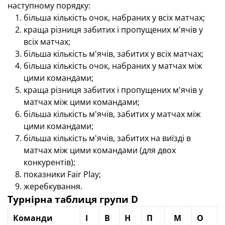
наступному порядку:
більша кількість очок, набраних у всіх матчах;
краща різниця забитих і пропущених м'ячів у
всіх матчах;
більша кількість м'ячів, забитих у всіх матчах;
більша кількість очок, набраних у матчах між
цими командами;
краща різниця забитих і пропущених м'ячів у
матчах між цими командами;
більша кількість м'ячів, забитих у матчах між
цими командами;
більша кількість м'ячів, забитих на виїзді в
матчах між цими командами (для двох
конкурентів);
показники Fair Play;
жеребкування.
Турнірна таблиця групи D
Команди
І
В
Н
П
М
О