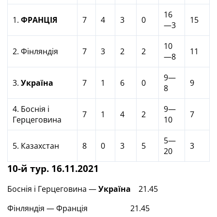
16
1.
ФРАНЦІЯ
7
4
3
0
15
—3
10
2. Фінляндія
7
3
2
2
11
—8
9—
3.
Україна
7
1
6
0
9
8
4. Боснія і
9—
7
1
4
2
7
Герцеговина
10
5—
5. Казахстан
8
0
3
5
3
20
10-й тур. 16.11.2021
Боснія і Герцеговина —
Україна
21.45
Фінляндія — Франція 21.45