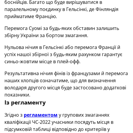
боснійців. Багато що буде вирішуватися в
паралельному поєдинку в Гельсінкі, де Фінляндія
прийматиме Францію.
Перемога Суомі за будь-яких обставин залишить
збірну України за бортом змагання.
Нульова нічия в Гельсінкі або перемога Франції й
успіх нашої збірної з будь-яким рахунком гарантує
синьо-жовтим місце в плей-офф.
Результативна нічия фінів із французами й перемога
наших хлопців означатиме, що для визначення
володаря другого місця буде застосовано додаткові
показники.
Із регламенту
Згідно з
регламентом
у групових змаганнях
кваліфікації ЧС-2022 учасники посядуть місця в
підсумковій таблиці відповідно до критеріїв у