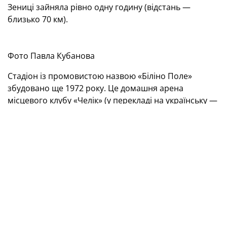
Зениці зайняла рівно одну годину (відстань —
близько 70 км).
Фото Павла Кубанова
Стадіон із промовистою назвою «Біліно Поле»
збудовано ще 1972 року. Це домашня арена
місцевого клубу «Челік» (у перекладі на українську —
«Сталь») — триразового чемпіона Боснії і
Герцеговини, який за підсумками минулого сезону
вилетів до нижчої ліги.
Фото Павла Кубанова
Саме на цьому стадіоні, який вміщує 15 тисяч
глядачів, збірна Боснії і Герцеговини провела свій
перший матч. До 2008 року «Біліно Поле» називали