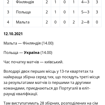
2
Фінляндія
2
1
0
1
4—3
3
3
Польща
2
1
0
1
5—3
3
4
Мальта
2
0
0
2
2—8
0
12.10.2021
Мальта — Фінляндія (14.00)
Польща —
Україна
(14.00)
Час початку матчів — київський.
Володарі двох перших місць у 13-ти квартетах та
найкраща збірна серед тих, що посядуть треті місця
за результатами матчів із першими та другими
командами, приєднаються до Португалії в еліт-
раунді кваліфікації.
Там виступатимуть 28 збірних, розподілених на сім