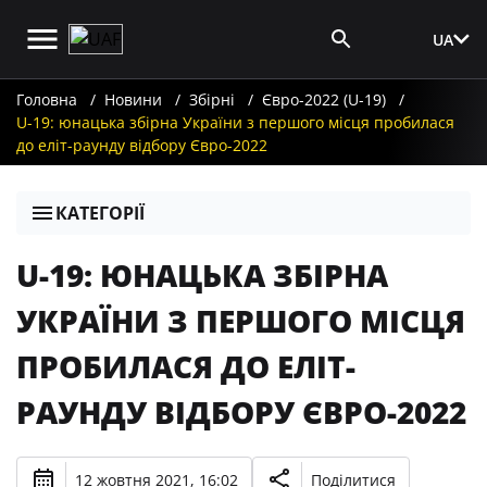
UA
Вхід для ЗМІ
Головна
Новини
Збірні
Євро-2022 (U-19)
U-19: юнацька збірна України з першого місця пробилася
до еліт-раунду відбору Євро-2022
КАТЕГОРІЇ
U-19: ЮНАЦЬКА ЗБІРНА
УКРАЇНИ З ПЕРШОГО МІСЦЯ
ПРОБИЛАСЯ ДО ЕЛІТ-
РАУНДУ ВІДБОРУ ЄВРО-2022
12 жовтня 2021, 16:02
Поділитися