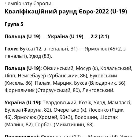
чемпіонату Європи.
Кваліфікаційний раунд Євро-2022 (U-19)
Група 5
Польща (U-19) — Україна (U-19) — 2:2 (2:1)
Голи:
Букса (12, з пенальті, 31) — Ярмолюк (45+2, з
пенальті), Удод (83).
Польща (U-19):
Ойжинський, Мосур (к), Ковальський,
Ліпп, Нейгебауер (Урбанський, 86), Буковський
(Кисель, 86), Палаж, Марцик, Букса (Влодарчик, 56),
Форнальчик (Старзунський, 80), Ленговський.
Україна (U-19):
Твардовський, Козік, Удод, Мампассі,
Булеза (Фаруна, 82), Очеретько (к), Лосенко (Яцик,
46), Ярмолюк (Хромей, 90+3), Волошин, Шостак
(Малиш, 82), Горбач (Микитишин, 68).
Попереджені:
Форнальчик (17) — Мампассі (4), Удод