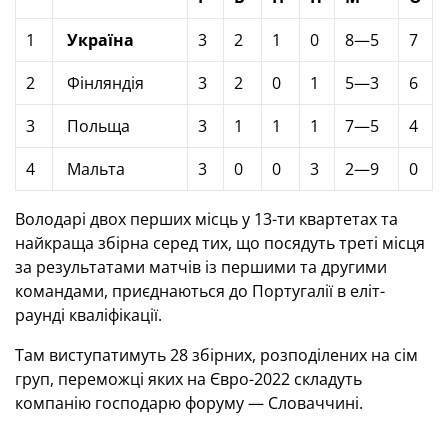
1
Україна
3
2
1
0
8—5
7
2
Фінляндія
3
2
0
1
5—3
6
3
Польща
3
1
1
1
7—5
4
4
Мальта
3
0
0
3
2—9
0
Володарі двох перших місць у 13-ти квартетах та
найкраща збірна серед тих, що посядуть треті місця
за результатами матчів із першими та другими
командами, приєднаються до Португалії в еліт-
раунді кваліфікації.
Там виступатимуть 28 збірних, розподілених на сім
груп, переможці яких на Євро-2022 складуть
компанію господарю форуму — Словаччині.