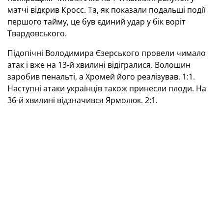
матчі відкрив Кросс. Та, як показали подальші події
першого тайму, це був єдиний удар у бік воріт
Твардовського.
Підопічні Володимира Єзерського провели чимало
атак і вже на 13-й хвилині відігралися. Волошин
заробив пенальті, а Хромей його реалізував. 1:1.
Наступні атаки українців також принесли плоди. На
36-й хвилині відзначився Ярмолюк. 2:1.
Початок другого тайму став продовженням
першого. Уже на 55-й хвилині знову взяв участь у
голі Волошин, який став автором результативної
передачі на Шостака. 3:1. Однак на 58-й хвилині
розслабленість наших футболістів призвела до того,
що вони дозволили супернику вдруге пробити по
воротах. 3:2.
Напругу в матчі зняв той-таки Шостак, який на 65-й