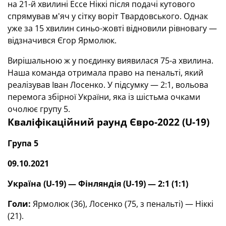
на 21-й хвилині Ессе Ніккі після подачі кутового
спрямував м'яч у сітку воріт Твардовського. Однак
уже за 15 хвилин синьо-жовті відновили рівновагу —
відзначився Єгор Ярмолюк.
Вирішальною ж у поєдинку виявилася 75-а хвилина.
Наша команда отримала право на пенальті, який
реалізував Іван Лосенко. У підсумку — 2:1, вольова
перемога збірної України, яка із шістьма очками
очолює групу 5.
Кваліфікаційний раунд Євро-2022 (U-19)
Група 5
09.10.2021
Україна (U-19) — Фінляндія (U-19) —
2:1 (1:1)
Голи:
Ярмолюк (36), Лосенко (75, з пенальті) — Ніккі
(21).