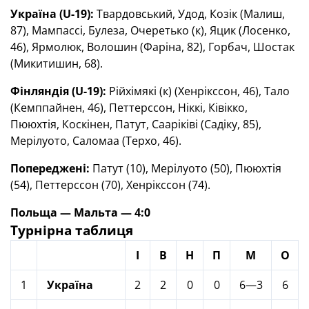
Україна (
U
-19):
Твардовський, Удод, Козік (Малиш,
87), Мампассі, Булеза, Очеретько (к), Яцик (Лосенко,
46), Ярмолюк, Волошин (Фаріна, 82), Горбач, Шостак
(Микитишин, 68).
Фінляндія (
U
-19):
Рійхімякі (к) (Хенрікссон, 46), Тало
(Кемппайнен, 46), Петтерссон, Ніккі, Ківікко,
Пююхтія, Коскінен, Патут, Сааріківі (Садіку, 85),
Мерілуото, Саломаа (Терхо, 46).
Попереджені:
Патут (10), Мерілуото (50), Пююхтія
(54), Петтерссон (70), Хенрікссон (74).
Польща — Мальта — 4:0
Турнірна таблиця
І
В
Н
П
М
О
1
Україна
2
2
0
0
6—3
6