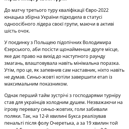
До матчу третього туру кваліфікації Євро-2022
юнацька збірна України підходила в статусі
одноосібного лідера своєї групи, маючи в активі
шість очок.
У поєдинку з Польщею підопічних Володимира
Єзерського, аби посісти щонайменше друге місце,
яке дає право на вихід до наступного раунду
змагань, влаштовувала навіть мінімальна поразка.
Утім, про це, як запевнив сам наставник, ніхто навіть
не думав. Синьо-жовті хотіли завершити етап із
максимальним показником.
Однак перший тайм зустрічі з господарями турніру
став для українців холодним душем. Незважаючи на
ігрову перевагу синьо-жовтих, голи забивали
поляки. Так, на 12-й хвилині Букса реалізував
пенальті після фолу Очеретька, а за 19 хвилин той