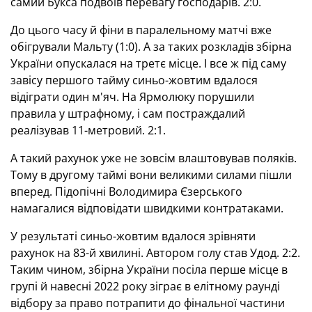
самий Букса подвоїв перевагу господарів. 2:0.
До цього часу й фіни в паралельному матчі вже
обігрували Мальту (1:0). А за таких розкладів збірна
України опускалася на третє місце. І все ж під саму
завісу першого тайму синьо-жовтим вдалося
відіграти один м'яч. На Ярмолюку порушили
правила у штрафному, і сам постраждалий
реалізував 11-метровий. 2:1.
А такий рахунок уже не зовсім влаштовував поляків.
Тому в другому таймі вони великими силами пішли
вперед. Підопічні Володимира Єзерського
намагалися відповідати швидкими контратаками.
У результаті синьо-жовтим вдалося зрівняти
рахунок на 83-й хвилині. Автором голу став Удод. 2:2.
Таким чином, збірна України посіла перше місце в
групі й навесні 2022 року зіграє в елітному раунді
відбору за право потрапити до фінальної частини