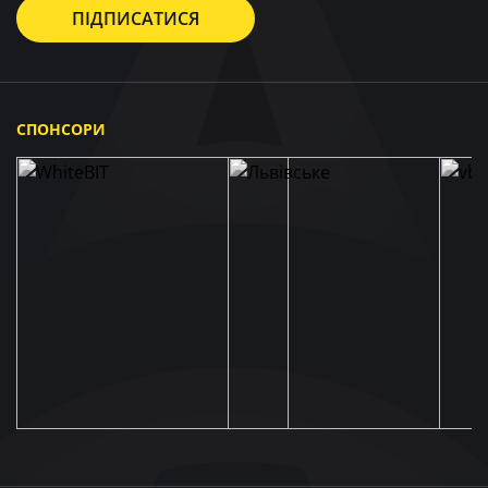
ПІДПИСАТИСЯ
СПОНСОРИ