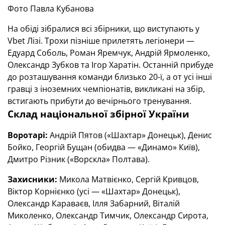
Фото Павла Кубанова
На обіді зібралися всі збірники, що виступають у
Vbet Лізі. Трохи пізніше прилетять легіонери —
Едуард Соболь, Роман Яремчук, Андрій Ярмоленко,
Олександр Зубков та Ігор Харатін. Останній прибуде
до розташування команди близько 20-ї, а от усі інші
гравці з іноземних чемпіонатів, викликані на збір,
встигають прибути до вечірнього тренування.
Склад національної збірної України
Воротарі:
Андрій Пятов («Шахтар» Донецьк), Денис
Бойко, Георгій Бущан (обидва — «Динамо» Київ),
Дмитро Різник («Ворскла» Полтава).
Захисники:
Микола Матвієнко, Сергій Кривцов,
Віктор Корнієнко (усі — «Шахтар» Донецьк),
Олександр Караваєв, Ілля Забарний, Віталій
Миколенко, Олександр Тимчик, Олександр Сирота,