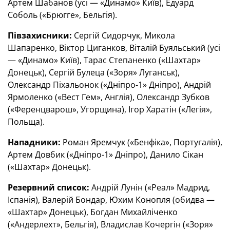
Артем Шабанов (усі — «Динамо» Київ), Едуард
Соболь («Брюгге», Бельгія).
Півзахисники:
Сергій Сидорчук, Микола
Шапаренко, Віктор Циганков, Віталій Буяльський (усі
— «Динамо» Київ), Тарас Степаненко («Шахтар»
Донецьк), Сергій Булеца («Зоря» Луганськ),
Олександр Піхальонок («Дніпро-1» Дніпро), Андрій
Ярмоленко («Вест Гем», Англія), Олександр Зубков
(«Ференцварош», Угорщина), Ігор Харатін («Легія»,
Польща).
Нападники:
Роман Яремчук («Бенфіка», Португалія),
Артем Довбик («Дніпро-1» Дніпро), Данило Сікан
(«Шахтар» Донецьк).
Резервний список:
Андрій Лунін («Реал» Мадрид,
Іспанія), Валерій Бондар, Юхим Конопля (обидва —
«Шахтар» Донецьк), Богдан Михайліченко
(«Андерлехт», Бельгія), Владислав Кочергін («Зоря»