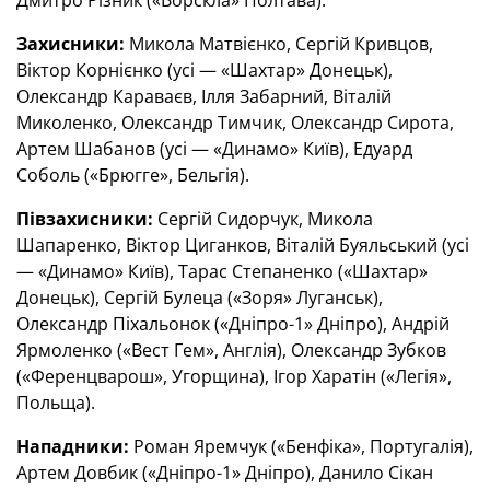
Дмитро Різник («Ворскла» Полтава).
Захисники:
Микола Матвієнко, Сергій Кривцов,
Віктор Корнієнко (усі — «Шахтар» Донецьк),
Олександр Караваєв, Ілля Забарний, Віталій
Миколенко, Олександр Тимчик, Олександр Сирота,
Артем Шабанов (усі — «Динамо» Київ), Едуард
Соболь («Брюгге», Бельгія).
Півзахисники:
Сергій Сидорчук, Микола
Шапаренко, Віктор Циганков, Віталій Буяльський (усі
— «Динамо» Київ), Тарас Степаненко («Шахтар»
Донецьк), Сергій Булеца («Зоря» Луганськ),
Олександр Піхальонок («Дніпро-1» Дніпро), Андрій
Ярмоленко («Вест Гем», Англія), Олександр Зубков
(«Ференцварош», Угорщина), Ігор Харатін («Легія»,
Польща).
Нападники:
Роман Яремчук («Бенфіка», Португалія),
Артем Довбик («Дніпро-1» Дніпро), Данило Сікан