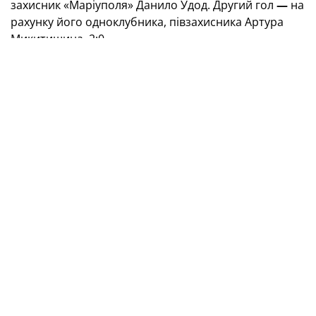
захисник «Маріуполя» Данило Удод. Другий гол
—
на
рахунку його одноклубника, півзахисника Артура
Микитишина. 2:0.
Товариський матч
Україна (U-19) — «Ворскла» (U-19) — 2:0 (0:0)
Голи:
Удод (65), Микитишин (77).
Ще один спаринг синьо-жовті проведуть 5 вересня
—
проти змішаного складу «Колосу».
Нагадаємо, що цей збір присвячено
підготовці синьо-жовтих до кваліфікаційного раунду
Євро-2022 (U-19), який
проходитиме в Польщі із 6-го
по 12 жовтня
. Там, окрім господарів, збірна України
зіграє з Фінляндією та Мальтою. Згідно з
регламентом, володарі двох перших місць у
квартетах цього раунду та найкраща збірна серед
тих, що посядуть треті місця за результатами матчів