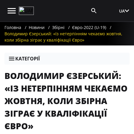
UA
Вхід для ЗМІ
Головна
Новини
Збірні
Євро-2022 (U-19)
Володимир Єзерський: «Із нетерпінням чекаємо жовтня,
коли збірна зіграє у кваліфікації Євро»
КАТЕГОРІЇ
ВОЛОДИМИР ЄЗЕРСЬКИЙ:
«ІЗ НЕТЕРПІННЯМ ЧЕКАЄМО
ЖОВТНЯ, КОЛИ ЗБІРНА
ЗІГРАЄ У КВАЛІФІКАЦІЇ
ЄВРО»