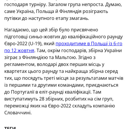
господаря турніру. Загалом група непроста. Думаю,
саме Україна, Польща й Фінляндія розіграють
путівки до наступного етапу змагань.
Нагадаємо, що цей збір було присвячено
підготовці синьо-жовтих до кваліфікаційного раунду
Євро-2022 (U-19), який
проходитиме в Польщі із 6-го
по 12 жовтня
. Там, окрім господарів, збірна України
зіграє з Фінляндією та Мальтою. Згідно з
регламентом, володарі двох перших місць у
квартетах цього раунду та найкраща збірна серед
тих, що посядуть треті місця за результатами матчів
із першими та другими командами, приєднаються
до Португалії в еліт-раунді кваліфікації. Там
виступатимуть 28 збірних, розбитих на сім груп,
переможці яких на Євро-2022 складуть компанію
Словаччині.
ТЕГИ