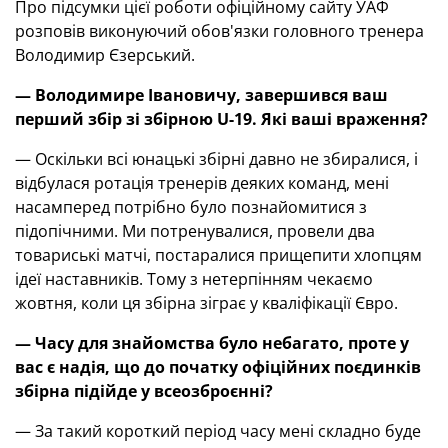
Про підсумки цієї роботи офіційному сайту УАФ
розповів виконуючий обов'язки головного тренера
Володимир Єзерський.
— Володимире Івановичу, завершився ваш
перший збір зі збірною U-19. Які ваші враження?
— Оскільки всі юнацькі збірні давно не збиралися, і
відбулася ротація тренерів деяких команд, мені
насамперед потрібно було познайомитися з
підопічними. Ми потренувалися, провели два
товариські матчі, постаралися прищепити хлопцям
ідеї наставників. Тому з нетерпінням чекаємо
жовтня, коли ця збірна зіграє у кваліфікації Євро.
— Часу для знайомства було небагато, проте у
вас є надія, що до початку офіційних поєдинків
збірна підійде у всеозброєнні?
— За такий короткий період часу мені складно буде