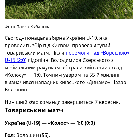
Фото Павла Кубанова
Сьогодні юнацька збірна України U-19, яка
проводить збір під Києвом, провела другий
товариський матч. Після
перемоги над «Ворсклою»
U-19 (2:0)
підопічні Володимира Єзерського з
мінімальним рахунком обіграли змішаний склад
«Колосу» — 1:0. Точним ударом на 55-й хвилині
відзначився нападник київського «Динамо» Назар
Волошин.
Нинішній збір команди завершиться 7 вересня.
Товариський матч
Україна (U-19) — «Колос» — 1:0 (0:0)
Гол:
Волошин (55).