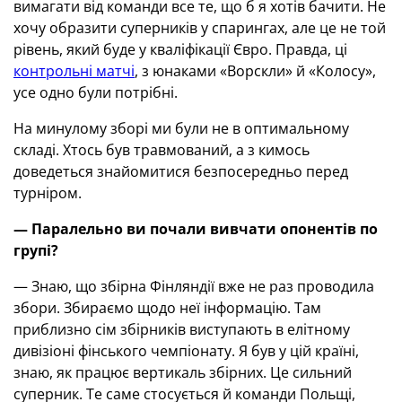
вимагати від команди все те, що б я хотів бачити. Не
хочу образити суперників у спарингах, але це не той
рівень, який буде у кваліфікації Євро. Правда, ці
контрольні матчі
, з юнаками «Ворскли» й «Колосу»,
усе одно були потрібні.
На минулому зборі ми були не в оптимальному
складі. Хтось був травмований, а з кимось
доведеться знайомитися безпосередньо перед
турніром.
— Паралельно ви почали вивчати опонентів по
групі?
— Знаю, що збірна Фінляндії вже не раз проводила
збори. Збираємо щодо неї інформацію. Там
приблизно сім збірників виступають в елітному
дивізіоні фінського чемпіонату. Я був у цій країні,
знаю, як працює вертикаль збірних. Це сильний
суперник. Те саме стосується й команди Польщі,