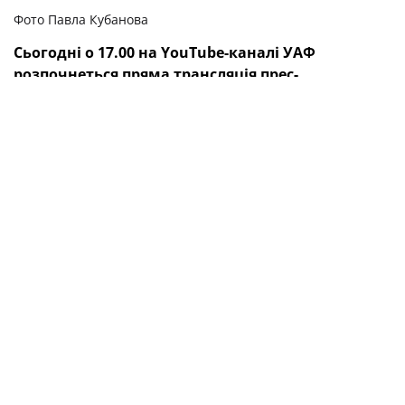
Фото Павла Кубанова
Сьогодні о 17.00 на
YouTube
-каналі УАФ
розпочнеться пряма трансляція прес-
конференції за участі в. о. головного тренера
національної збірної України Олександра
Петракова, присвяченої завтрашньому матчу
відбору ЧС-2022 з Францією.