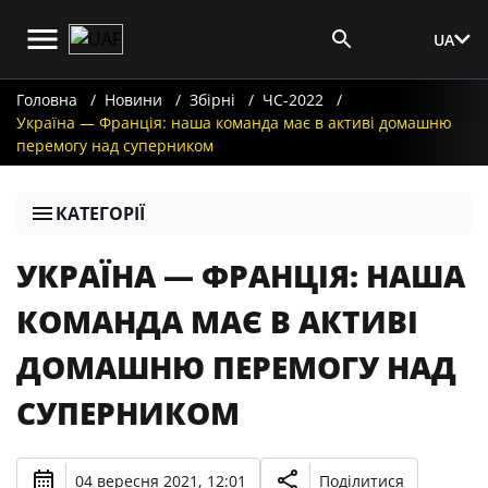
UA
Вхід для ЗМІ
Головна
Новини
Збірні
ЧС-2022
Україна — Франція: наша команда має в активі домашню
перемогу над суперником
КАТЕГОРІЇ
УКРАЇНА — ФРАНЦІЯ: НАША
КОМАНДА МАЄ В АКТИВІ
ДОМАШНЮ ПЕРЕМОГУ НАД
СУПЕРНИКОМ
04 вересня 2021, 12:01
Поділитися