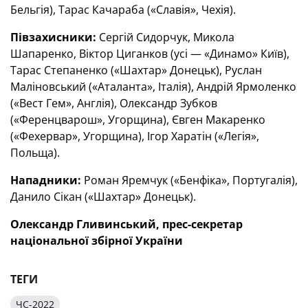
Бельгія), Тарас Качараба («Славія», Чехія).
Півзахисники:
Сергій Сидорчук, Микола
Шапаренко, Віктор Циганков (усі — «Динамо» Київ),
Тарас Степаненко («Шахтар» Донецьк), Руслан
Маліновський («Аталанта», Італія), Андрій Ярмоленко
(«Вест Гем», Англія), Олександр Зубков
(«Ференцварош», Угорщина), Євген Макаренко
(«Фехервар», Угорщина), Ігор Харатін («Легія»,
Польща).
Нападники:
Роман Яремчук («Бенфіка», Португалія),
Данило Сікан («Шахтар» Донецьк).
Олександр Гливинський, прес-секретар
національної збірної України
ТЕГИ
ЧС-2022