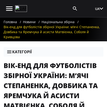
UA
Вхід для ЗМІ
Головна
Новини
Національна збірна
Вік-енд для футболістів збірної України: м’ячі Степаненка,
Довбика та Яремчука й асисти Матвієнка, Соболя й
Кривцова
КАТЕГОРІЇ
ВІК-ЕНД ДЛЯ ФУТБОЛІСТІВ
ЗБІРНОЇ УКРАЇНИ: М’ЯЧІ
СТЕПАНЕНКА, ДОВБИКА ТА
ЯРЕМЧУКА Й АСИСТИ
МАТВІЄНКА, СОБОЛЯ Й