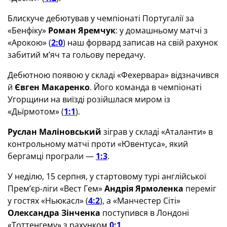
Блискуче дебютував у чемпіонаті Португалії за
«Бенфіку»
Роман Яремчук
: у домашньому матчі з
«Арокою» (
2:0
) наш форвард записав на свій рахунок
забитий м’яч та гольову передачу.
Дебютною появою у складі «Фехервара» відзначився
й
Євген Макаренко
. Його команда в чемпіонаті
Угорщини на виїзді розійшлася миром із
«Дьїрмотом» (
1:1
).
Руслан Маліновський
зіграв у складі «Аталанти» в
контрольному матчі проти «Ювентуса», який
бергамці програли —
1:3
.
У неділю, 15 серпня, у стартовому турі англійської
Прем’єр-ліги «Вест Гем»
Андрія Ярмоленка
переміг
у гостях «Ньюкасл» (
4:2
), а «Манчестер Сіті»
Олександра Зінченка
поступився в Лондоні
«Тоттенгему» з рахунком
0:1
.