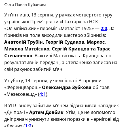
Фото Павла Кубанова
У п’ятницю, 13 серпня, у рамках четвертого туру
української Прем’єр-ліги «Шахтар» на НСК
«Олімпійський» переміг «Металіст 1925» —
2:0
. За
гірників на поле виходили шестеро збірників:
Анатолій Трубін, Георгій Судаков, Марлос,
Микола Матвієнко, Сергій Кривцов та Тарас
Степаненко
. В активі Матвієнка та Кривцова по
результативній передачі, а Степаненко записав на
свій рахунок забитий м’яч.
У суботу, 14 серпня, у чемпіонаті Угорщини
«Ференцварош»
Олександра Зубкова
обіграв
«Мезековешд» (
4:1
).
В УПЛ знову забитим м’ячем відзначився нападник
«Дніпра-1»
Артем Довбик
. Утім, це не допомогло
дніпрянам уникнути виїзної поразки в Чернігові від
«Десни» (
1:2
).