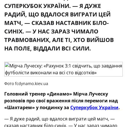
СУПЕРКУБОК УКРАЇНИ. — Я ДУЖЕ
РАДИЙ, ЩО ВДАЛОСЯ ВИГРАТИ ЦЕЙ
МАТЧ, — СКАЗАВ НАСТАВНИК БІЛО-
СИНІХ. — У НАС ЗАРАЗ ЧИМАЛО
ТРАВМОВАНИХ, АЛЕ ТІ, ХТО ВИЙШОВ
НА ПОЛЕ, ВІДДАЛИ ВСІ СИЛИ.
Фото fcdynamo.kiev.ua
Головний тренер «Динамо» Мірча Луческу
розповів про свої враження після перемоги над
«Шахтарем» у поєдинку за
Суперкубок України
.
— Я дуже радий, що вдалося виграти цей матч, —
сказав наставник біло-синіх. — У нас зараз чимало