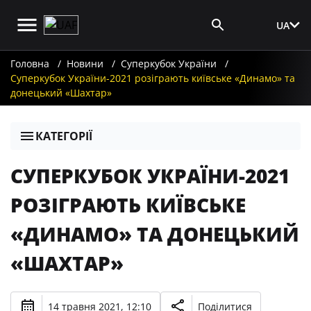
UA
Вхід для ЗМІ
Головна
Новини
Суперкубок України
Суперкубок України-2021 розіграють київське «Динамо» та
донецький «Шахтар»
КАТЕГОРІЇ
СУПЕРКУБОК УКРАЇНИ-2021
РОЗІГРАЮТЬ КИЇВСЬКЕ
«ДИНАМО» ТА ДОНЕЦЬКИЙ
«ШАХТАР»
14 травня 2021, 12:10
Поділитися