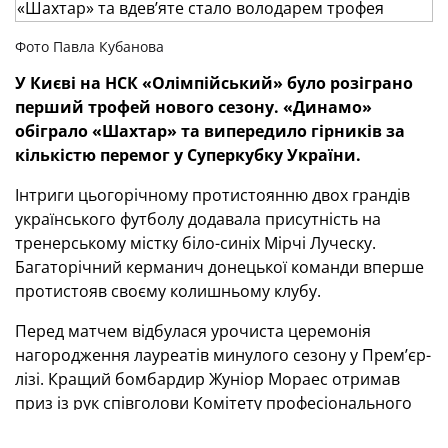
Фото Павла Кубанова
У Києві на НСК «Олімпійський» було розіграно
перший трофей нового сезону. «Динамо»
обіграло «Шахтар» та випередило гірників за
кількістю перемог у Суперкубку України.
Інтриги цьогорічному протистоянню двох грандів
українського футболу додавала присутність на
тренерському містку біло-синіх Мірчі Луческу.
Багаторічний керманич донецької команди вперше
протистояв своєму колишньому клубу.
Перед матчем відбулася урочиста церемонія
нагородження лауреатів минулого сезону у Прем’єр-
лізі. Кращий бомбардир Жуніор Мораес отримав
приз із рук співголови Комітету професіонального
футболу УАФ Ігоря Бєланова, кращого голкіпера