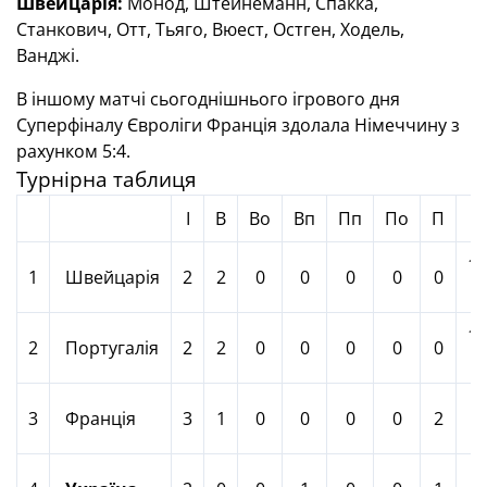
Швейцарія:
Монод, Штейнеманн, Спакка,
Станкович, Отт, Тьяго, Вюест, Остген, Ходель,
Ванджі.
В іншому матчі сьогоднішнього ігрового дня
Суперфіналу Євроліги Франція здолала Німеччину з
рахунком 5:4.
Турнірна таблиця
І
В
Во
Вп
Пп
По
П
1
1
Швейцарія
2
2
0
0
0
0
0
1
2
Португалія
2
2
0
0
0
0
0
7
3
Франція
3
1
0
0
0
0
2
5