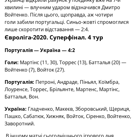
Українці відкрили рахунок у поєдинку вже на 7-й
хвилині — влучним ударом відзначився Дмитро
Войтенко. Після цього, щоправда, аж чотири
голи забили португальці. Синьо-жовті спромоглися
лише скоротити відставання — 2:4.
Євроліга-2020. Суперфінал. 4 тур
Португалія — Україна — 4:2
Голи:
Мартінс (11, 30), Торрес (13), Батталья (20) —
Войтенко (7), Войток (27).
Португалія:
Петроні, Андраде, Піньял, Коїмбра,
Лоуренсе, Торрес, Брільянте, Мартенс, Мартінс,
Батталья, Вон.
Україна:
Гладченко, Макеєв, Зборовський, Щериця,
Пашко, Сабатюк, Хижняк, Войток, Сіренко, Войтенко,
Заворотний.
В іншому матчі сьогоднішнього ігрового дня