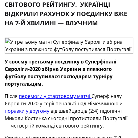
СВІТОВОГО РЕЙТИНГУ. УКРАЇНЦІ
ВІДКРИЛИ РАХУНОК У ПОЄДИНКУ ВЖЕ
НА 7-Й ХВИЛИНІ — ВЛУЧНИМ
У своєму третьому поєдинку в Суперфіналі
Євроліги-2020 збірна України з пляжного
футболу поступилася господарям турніру —
португальцям.
Після
перемоги у стартовому матчі
Суперфіналу
Євроліги-2020 у серії пенальті над Німеччиною й
поразки у другому
від швейцарців (2:4) підопічні
Миколи Костенка сьогодні протистояли Португалії
— четвертій команді світового рейтингу.