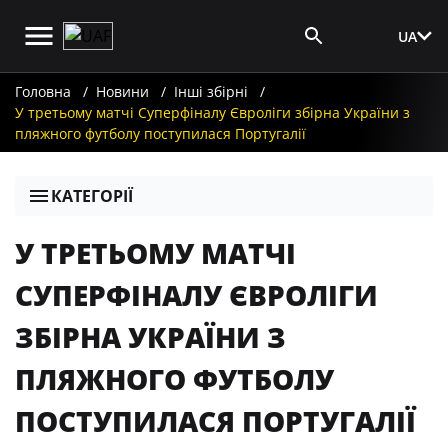
UA
Вхід для ЗМІ
Головна
Новини
Інші збірні
У третьому матчі Суперфіналу Євроліги збірна України з
пляжного футболу поступилася Португалії
КАТЕГОРІЇ
У ТРЕТЬОМУ МАТЧІ
СУПЕРФІНАЛУ ЄВРОЛІГИ
ЗБІРНА УКРАЇНИ З
ПЛЯЖНОГО ФУТБОЛУ
ПОСТУПИЛАСЯ ПОРТУГАЛІЇ