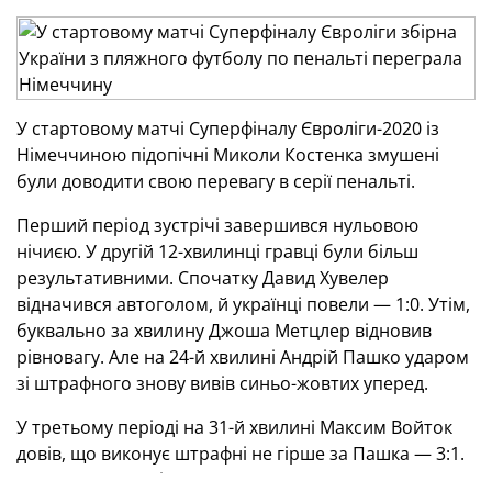
У стартовому матчі Суперфіналу Євроліги-2020 із
Німеччиною підопічні Миколи Костенка змушені
були доводити свою перевагу в серії пенальті.
Перший період зустрічі завершився нульовою
нічиєю. У другій 12-хвилинці гравці були більш
результативними. Спочатку Давид Хувелер
відначився автоголом, й українці повели — 1:0. Утім,
буквально за хвилину Джоша Метцлер відновив
рівновагу. Але на 24-й хвилині Андрій Пашко ударом
зі штрафного знову вивів синьо-жовтих уперед.
У третьому періоді на 31-й хвилині Максим Войток
довів, що виконує штрафні не гірше за Пашка — 3:1.
Однак на останніх хвилинах матчу