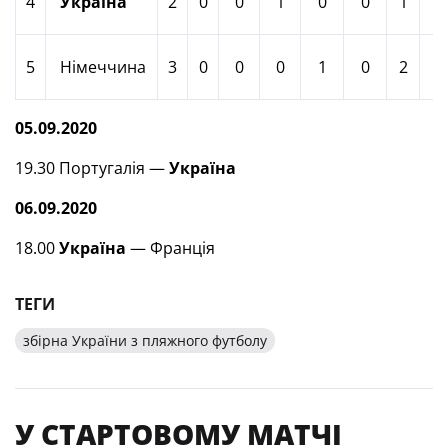
4
Україна
2
0
0
1
0
0
1
8
5
Німеччина
3
0
0
0
1
0
2
05.09.2020
19.30 Португалія —
Україна
06.09.2020
18.00
Україна
— Франція
ТЕГИ
збірна України з пляжного футболу
У СТАРТОВОМУ МАТЧІ