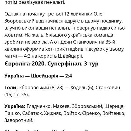
потім реалізував пенальті.
Однак на початку третьої 12-хвилинки Олег
Зборовський відзначився вдруге в цьому поєдинку,
влучно виконавши пенальті, і повернув надію синьо-
жовтим. На жаль, більшого українська команда
зробити не змогла. А от Деян Станкович на 35-й
хвилині оформив хет-трик і підбив підсумок у цьому
матчі — 4:2 на користь Швейцарії.
Євроліга-2020. Суперфінал. 3 тур
Україна — Швейцарія — 2:4
Голи:
Зборовський (8, 28) — Ходель (6), Станкович
(16, 17, 35).
Україна:
Гладченко, Макеєв, Зборовський, Щериця,
Пашко, Сабатюк, Хижняк, Войток, Сіренко, Войтенко,
Заворотний.