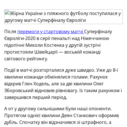
Після
перемоги у стартовому матчі
Суперфіналу
Євроліги-2020 в серії пенальті над Німеччиною
підопічні Миколи Костенка у другій зустрічі
протистояли Швейцарії — восьмій команді
світового рейтингу.
Події в матчі розгорталися дуже швидко. Уже до 8-ї
хвилини команди обмінялися голами. Рахунок
відкрив Глен Ходель, але за дві хвилини Олег
Зборовський відновив рівновагу. Із таким рахунком і
завершився перший період.
А от у другому сильнішими були наші опоненти.
Протягом однієї хвилини Деян Станкович оформив
дубль. Спочатку він відзначився зі штрафного, а