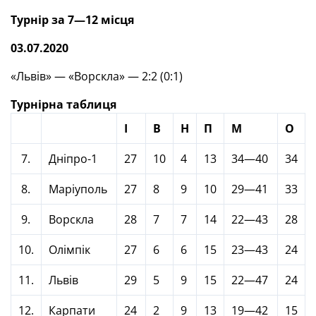
Турнір за 7—12 місця
03.07.2020
«Львів» — «Ворскла» — 2:2 (0:1)
Турнірна таблиця
І
В
Н
П
М
О
7.
Дніпро-1
27
10
4
13
34—40
34
8.
Маріуполь
27
8
9
10
29—41
33
9.
Ворскла
28
7
7
14
22—43
28
10.
Олімпік
27
6
6
15
23—43
24
11.
Львів
29
5
9
15
22—47
24
12.
Карпати
24
2
9
13
19—42
15