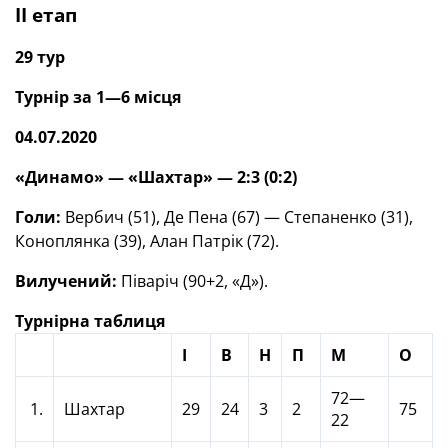
II етап
29 тур
Турнір за 1—6 місця
04.07.2020
«Динамо» — «Шахтар» — 2:3 (0:2)
Голи:
Вербич (51), Де Пена (67) — Степаненко (31),
Коноплянка (39), Алан Патрік (72).
Вилучений:
Піваріч (90+2, «Д»).
Турнірна таблиця
І
В
Н
П
М
О
72—
1.
Шахтар
29
24
3
2
75
22