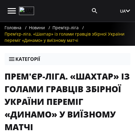
UA
Вхід для ЗМІ
Головна
Новини
Прем'єр-ліга
Прем'єр-ліга. «Шахтар» із голами гравців збірної України
переміг «Динамо» у виїзному матчі
КАТЕГОРІЇ
ПРЕМ'ЄР-ЛІГА. «ШАХТАР» ІЗ
ГОЛАМИ ГРАВЦІВ ЗБІРНОЇ
УКРАЇНИ ПЕРЕМІГ
«ДИНАМО» У ВИЇЗНОМУ
МАТЧІ