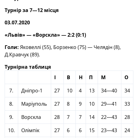
Турнір за 7—12 місця
03.07.2020
«Львів» — «Ворскла» — 2:2 (0:1)
Голи:
Яковеллі (55), Борзенко (75) — Челядін (8),
Д.Кравчук (89).
Турнірна таблиця
І
В
Н
П
М
О
7.
Дніпро-1
27
10
4
13
34—40
34
8.
Маріуполь
27
8
9
10
29—41
33
9.
Ворскла
28
7
7
14
22—43
28
10.
Олімпік
27
6
6
15
23—43
24