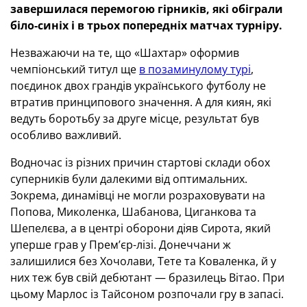
завершилася перемогою гірників, які обіграли
біло-синіх і в трьох попередніх матчах турніру.
Незважаючи на те, що «Шахтар» оформив
чемпіонський титул ще
в позаминулому турі
,
поєдинок двох грандів українського футболу не
втратив принципового значення. А для киян, які
ведуть боротьбу за друге місце, результат був
особливо важливий.
Водночас із різних причин стартові склади обох
суперників були далекими від оптимальних.
Зокрема, динамівці не могли розраховувати на
Попова, Миколенка, Шабанова, Циганкова та
Шепелєва, а в центрі оборони діяв Сирота, який
уперше грав у Прем’єр-лізі. Донеччани ж
залишилися без Хочолави, Тете та Коваленка, й у
них теж був свій дебютант — бразилець Вітао. При
цьому Марлос із Тайсоном розпочали гру в запасі.