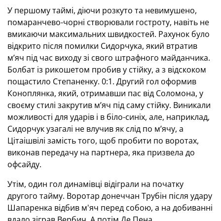
У першому таймі, діючи розкуто та невимушено,
помаранчево-чорні створювали гостроту, навіть не
вмикаючи максимальних швидкостей. Рахунок було
відкрито після помилки Сидорчука, який втратив
м’яч під час виходу зі свого штрафного майданчика.
Болбат із рикошетом пробив у стійку, а з відскоком
пощастило Степаненку. 0:1. Другий гол оформив
Коноплянка, який, отримавши пас від Соломона, у
своєму стилі закрутив м’яч під саму стійку. Виникали
можливості для ударів і в біло-синіх, але, наприклад,
Сидорчук узагалі не влучив як слід по м’ячу, а
Цітаішвілі замість того, щоб пробити по воротах,
виконав передачу на партнера, яка призвела до
офсайду.
Утім, один гол динамівці відіграли на початку
другого тайму. Воротар донеччан Трубін після удару
Шапаренка відбив м'яч перед собою, а на добиванні
вдало зіграв Вербич. А потім Де Пена,