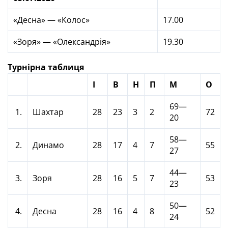
«Десна» — «Колос»
17.00
«Зоря» — «Олександрія»
19.30
Турнірна таблиця
І
В
Н
П
М
О
69—
1.
Шахтар
28
23
3
2
72
20
58—
2.
Динамо
28
17
4
7
55
27
44—
3.
Зоря
28
16
5
7
53
23
50—
4.
Десна
28
16
4
8
52
24