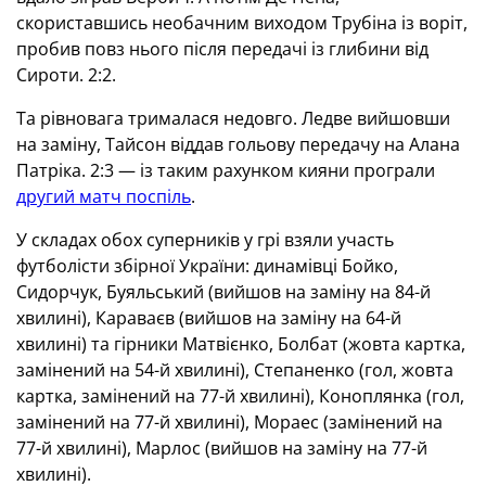
скориставшись необачним виходом Трубіна із воріт,
пробив повз нього після передачі із глибини від
Сироти. 2:2.
Та рівновага трималася недовго. Ледве вийшовши
на заміну, Тайсон віддав гольову передачу на Алана
Патріка. 2:3 — із таким рахунком кияни програли
другий матч поспіль
.
У складах обох суперників у грі взяли участь
футболісти збірної України: динамівці Бойко,
Сидорчук, Буяльський (вийшов на заміну на 84-й
хвилині), Караваєв (вийшов на заміну на 64-й
хвилині) та гірники Матвієнко, Болбат (жовта картка,
замінений на 54-й хвилині), Степаненко (гол, жовта
картка, замінений на 77-й хвилині), Коноплянка (гол,
замінений на 77-й хвилині), Мораес (замінений на
77-й хвилині), Марлос (вийшов на заміну на 77-й
хвилині).