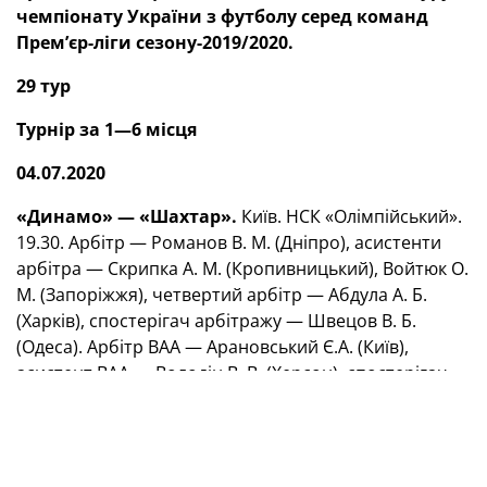
чемпіонату України з футболу серед команд
Прем’єр-ліги сезону-2019/2020.
2
9
тур
Турнір за 1—6 місця
04
.0
7
.2020
«Динамо» — «Шахтар».
Київ. НСК «Олімпійський».
19.30. Арбітр — Романов В. М. (Дніпро), асистенти
арбітра — Скрипка А. М. (Кропивницький), Войтюк О.
М. (Запоріжжя), четвертий арбітр — Абдула А. Б.
(Харків), спостерігач арбітражу — Швецов В. Б.
(Одеса). Арбітр ВАА — Арановський Є.А. (Київ),
асистент ВАА — Володін В. В. (Херсон), спостерігач
ВАА — Петров В. Д. (Харків). Делегат УАФ/офіцер
безпеки УАФ — Бухаленков С. О. (Київ).
05.07.2020