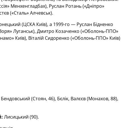
ссія» Менхенгладбах), Руслан Ротань («Дніпро»
тєв («Сталь» Алчевськ).
рнецький (ЦСКА Київ), а 1999-го — Руслан Бідненко
(«Зоря» Луганськ), Дмитро Козаченко («Оболонь-ППО»
инамо» Київ), Віталій Сидоренко («Оболонь-ППО» Київ)
ндовський (Стоян, 46), Бєлік, Валєєв (Монахов, 88),
:
Лисицький (90).