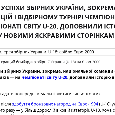
 УСПІХИ ЗБІРНИХ УКРАЇНИ, ЗОКРЕ
НАЦІЙ І ВІДБІРНОМУ ТУРНІРІ ЧЕМПІ
ІОНАТІ СВІТУ U-20, ДОПОВНИЛИ ІС
У НОВИМИ ЯСКРАВИМИ СТОРІНКАМ
 кращий бомбардир збірної України (U-18) на Євро-2000
хи збірних України, зокрема, національної команди 
наків — на
чемпіонаті світу U-20
, доповнили історію 
гадати попередні медальні звитяги синьо-жовтих.
 після
здобуття бронзових нагород на Євро-1994
(U-16) 
го разу — у більш дорослій віковій категорії, U-18. Хоча