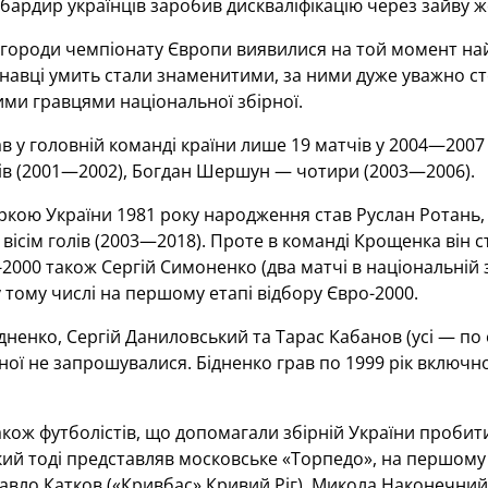
ардир українців заробив дискваліфікацію через зайву ж
нагороди чемпіонату Європи виявилися на той момент н
навці умить стали знаменитими, за ними дуже уважно сте
ми гравцями національної збірної.
ав у головній команді країни лише 19 матчів у 2004—2007 р
ів (2001—2002), Богдан Шершун — чотири (2003—2006).
ркою України 1981 року народження став Руслан Ротань, 
в вісім голів (2003—2018). Проте в команді Крощенка він 
2000 також Сергій Симоненко (два матчі в національній з
тому числі на першому етапі відбору Євро-2000.
ідненко, Сергій Даниловський та Тарас Кабанов (усі — по 
ної не запрошувалися. Бідненко грав по 1999 рік включн
кож футболістів, що допомагали збірній України пробити
ий тоді представляв московське «Торпедо», на першому 
авло Катков («Кривбас» Кривий Ріг), Микола Наконечни