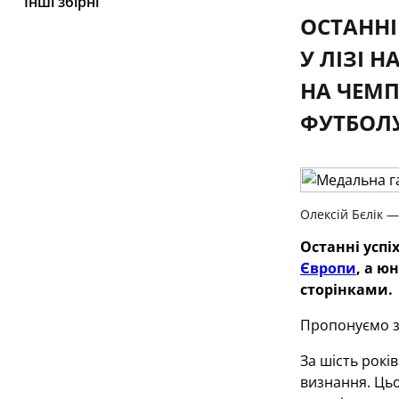
Інші збірні
ОСТАННІ
У ЛІЗІ 
НА ЧЕМП
ФУТБОЛ
Олексій Бєлік —
Останні успі
Європи
, а ю
сторінками.
Пропонуємо з
За шість років
визнання. Цьо