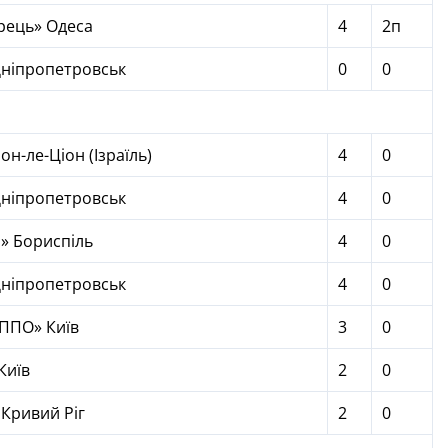
ець» Одеса
4
2п
Дніпропетровськ
0
0
он-ле-Ціон (Ізраїль)
4
0
Дніпропетровськ
4
0
» Бориспіль
4
0
Дніпропетровськ
4
0
ППО» Київ
3
0
Київ
2
0
Кривий Ріг
2
0