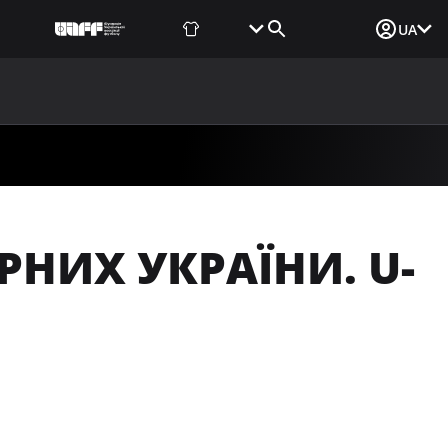
Фаншоп
Квитки
Вхід для ЗМІ
UA
ВИНИ
МЕДІА
ДОКУМЕНТИ
UAF DATA CENTER
РНИХ УКРАЇНИ. U-