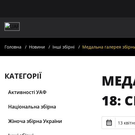
Головна
Новини
Інші збірні
Медальна галерея збірни
КАТЕГОРІЇ
МЕДА
Активності УАФ
18: 
Національна збірна
Жіноча збірна України
13 квітн