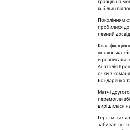
гравців на мо
їх більш відпо
Поколінням фу
пробилися до 
певний досвід
Кваліфікаційн
українська зб
й розписали н
Анатолія Крощ
очки з команд
Бондаренко т
Матчі другого
перемогли збі
вирішилася нап
Героєм цих дво
забивав і у ф