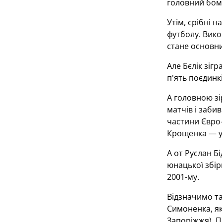
головний бомб
Утім, срібні 
футболу. Вико
стане основни
Але Бєлік зігр
п'ять поєдинк
А головною зі
матчів і заби
частини Євро-
Крощенка — у 
А от Руслан Б
юнацької збір
2001-му.
Відзначимо та
Симоненка, як
Запоріжжя), П