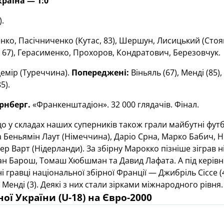
раїна — 1:0
.
нко, Пасічниченко (Кутас, 83), Шершун, Лисицький (Стоя
 67), Герасименко, Прохоров, Кондратович, Березовчук.
емір (Туреччина).
Попереджені:
Віньяль (67), Менді (85)
5).
рнберг.
«Франкенштадіон». 32 000 глядачів. Фінал.
о у складах наших суперників також грали майбутні футб
а Беньямін Лаут (Німеччина), Даріо Срна, Марко Бабич, Н
ер Варт (Нідерланди). За збірну Марокко пізніше зіграв н
лан Барош, Томаш Хюбшман та Давид Лафата. А під кері
 гравці національної збірної Франції — Джибріль Сіссе (41
 Менді (3). Деякі з них стали зірками міжнародного рівня.
ної України
(
U
-18
)
на Євро-2000