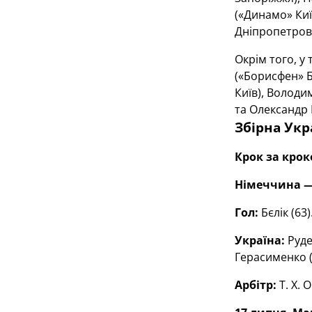
(«Динамо» Киї
Дніпропетровс
Окрім того, у
(«Борисфен» Б
Київ), Володи
та Олександр 
Збірна Укра
Крок за кро
Німеччина —
Гол:
Бєлік (63)
Україна:
Руде
Герасименко (
Арбітр:
Т. Х. 