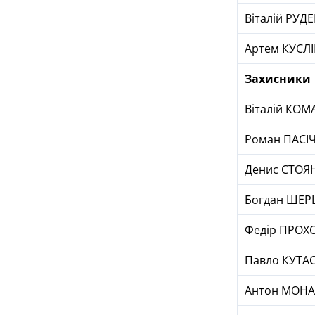
Віталій РУД
Артем КУСЛ
Захисники
Віталій КО
Роман ПАСІ
Денис СТОЯ
Богдан ШЕ
Федір ПРОХ
Павло КУТА
Антон МОН