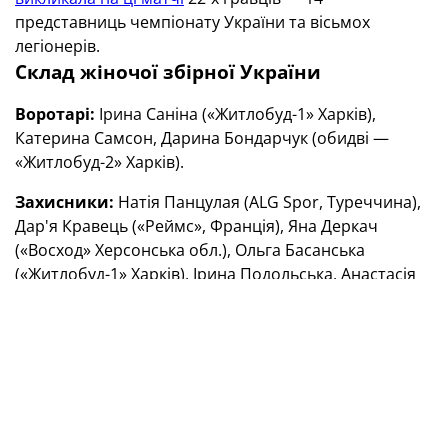
представниць чемпіонату України та вісьмох
легіонерів.
Склад жіночої збірної України
Воротарі:
Ірина Саніна («Житлобуд-1» Харків),
Катерина Самсон, Дарина Бондарчук (обидві —
«Житлобуд-2» Харків).
Захисники:
Натія Панцулая (ALG Spor, Туреччина),
Дар'я Кравець («Реймс», Франція), Яна Деркач
(«Восход» Херсонська обл.), Ольга Басанська
(«Житлобуд-1» Харків), Ірина Подольська, Анастасія
Філенко (обидві — «Житлобуд-2» Харків), Любов
Шматко («Мінськ», Білорусь).
Півзахисники:
Тетяна Романенко («Реймс»,
Франція), Ольга Овдійчук («Атлетико», Іспанія), Дар’я
Апанащенко, Анна Петрик (обидві — «Житлобуд-1»
Харків), Таміла Хімич («Мінськ», Білорусь), Тетяна