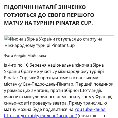
ПІДОПІЧНІ НАТАЛІЇ ЗІНЧЕНКО
ГОТУЮТЬСЯ ДО СВОГО ПЕРШОГО
МАТЧУ НА ТУРНІРІ PINATAR CUP.
Фото Андрія Майорова
Із 4-го по 10 березня національна жіноча збірна
України братиме участь у міжнародному турнірі
Pinatar Cup, який проходитиме в іспанському
містечку Сан-Педро-дель-Пінатар. Перший поєдинок
у рамках цих змагань, проти збірної Шотландії,
учасника минулорічного чемпіонату світу у Франції,
синьо-жовті проведуть завтра. Пряму трансляцію
матчу можна буде подивитися на
YouTube-каналі
Шотландської футбольної асоціації
(початок — о