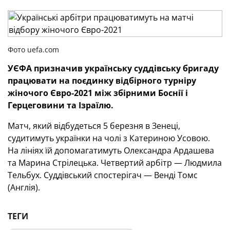
Фото uefa.com
УЄФА призначив українську суддівську бригаду
працювати на поєдинку відбірного турніру
жіночого Євро-2021 між збірними Боснії і
Герцеговини та Ізраїлю.
Матч, який відбудеться 5 березня в Зенеці,
судитимуть українки на чолі з Катериною Усовою.
На лініях їй допомагатимуть Олександра Ардашева
та Марина Стрілецька. Четвертий арбітр — Людмила
Тельбух. Суддівський спостерігач — Венді Томс
(Англія).
ТЕГИ