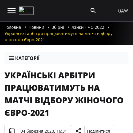
UA
Вхід для ЗМІ
Головна
Новини
Збірні
Жінки - ЧЄ-2022
Українські арбітри працюватимуть на матчі відбору
жіночого Євро-2021
КАТЕГОРІЇ
УКРАЇНСЬКІ АРБІТРИ
ПРАЦЮВАТИМУТЬ НА
МАТЧІ ВІДБОРУ ЖІНОЧОГО
ЄВРО-2021
04 березня 2020, 16:31
Поділитися