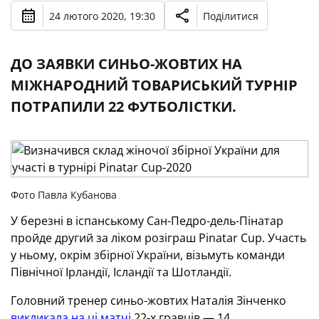
24 лютого 2020, 19:30
Поділитися
ДО ЗАЯВКИ СИНЬО-ЖОВТИХ НА
МІЖНАРОДНИЙ ТОВАРИСЬКИЙ ТУРНІР
ПОТРАПИЛИ 22 ФУТБОЛІСТКИ.
Фото Павла Кубанова
У березні в іспанському Сан-Педро-дель-Пінатар
пройде другий за ліком розіграш Pinatar Cup. Участь
у ньому, окрім збірної України, візьмуть команди
Північної Ірландії, Ісландії та Шотландії.
Головний тренер синьо-жовтих Наталія Зінченко
викликала на ці матчі
22-х гравців — 14