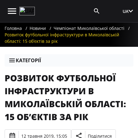
UA
Вхід для ЗМІ
Головна
Новини
Чемпіонат Миколаївської області
Розвиток футбольної інфраструктури в Миколаївській
області: 15 об’єктів за рік
КАТЕГОРІЇ
РОЗВИТОК ФУТБОЛЬНОЇ
ІНФРАСТРУКТУРИ В
МИКОЛАЇВСЬКІЙ ОБЛАСТІ:
15 ОБ’ЄКТІВ ЗА РІК
12 травня 2019, 15:05
Поділитися