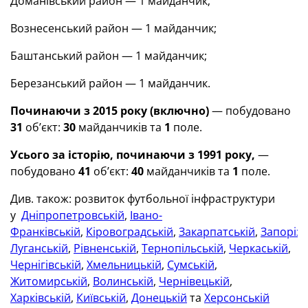
Доманівський район — 1 майданчик;
Вознесенський район — 1 майданчик;
Баштанський район — 1 майданчик;
Березанський район — 1 майданчик.
Починаючи з 2015 року (включно)
— побудовано
31
об’єкт:
30
майданчиків та
1
поле.
Усього за історію, починаючи з 1991 року,
—
побудовано
41
об’єкт:
40
майданчиків та
1
поле.
Див. також: розвиток футбольної інфраструктури
у
Дніпропетровській
,
Івано-
Франківській
,
Кіровоградській
,
Закарпатській
,
Запорізь
Луганській
,
Рівненській
,
Тернопільській
,
Черкаській
,
Чернігівській
,
Хмельницькій
,
Сумській
,
Житомирській
,
Волинській
,
Чернівецькій
,
Харківській
,
Київській
,
Донецькій
та
Херсонській