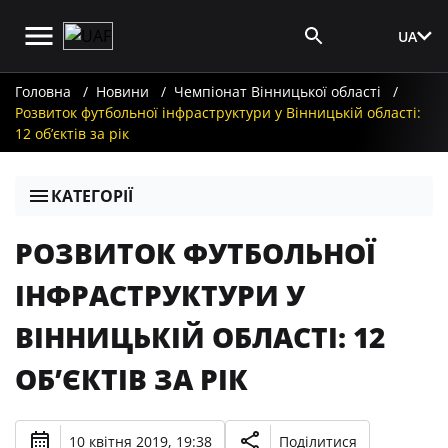
UA
Вхід для ЗМІ
Головна
Новини
Чемпіонат Вінницької області
Розвиток футбольної інфраструктури у Вінницькій області:
12 об’єктів за рік
КАТЕГОРІЇ
РОЗВИТОК ФУТБОЛЬНОЇ
ІНФРАСТРУКТУРИ У
ВІННИЦЬКІЙ ОБЛАСТІ: 12
ОБ’ЄКТІВ ЗА РІК
10 квітня 2019, 19:38
Поділитися