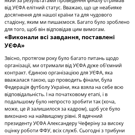
який за результатами проведення фіналу отримав
від УЄФА елітний статус. Вважаю, що це неабияке
досягнення для нашої країни та для чудового
стадіону, яким ми пишаємося. Багато було зроблено
для того, щоб він відповідав цим вимогам.
«Виконали всі завдання, поставлені
УЄФА»
Звісно, протягом року було багато питань щодо
організації, ми отримали від УЄФА дуже об’ємний
контракт. Єдиною організацією для УЄФА, яка
вважалася такою, що проводить фінали, була
Федерація футболу України, яка взяла на себе всю
відповідальність. І на початковому етапі, і в
подальшому було непросто зробити так (хоча,
може, це й залишилося за кадром), щоб усе було
виконано на найвищому рівні. Я вдячний
президенту УЄФА Александеру Чеферіну за високу
оцінку роботи ФФУ, всіх служб. Сьогодні з трибуни