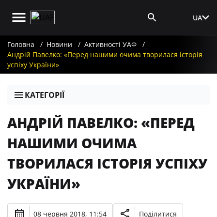
UA
Вхід для ЗМІ
Головна
Новини
Активності УАФ
Андрій Павелко: «Перед нашими очима творилася історія
успіху України»
КАТЕГОРІЇ
АНДРІЙ ПАВЕЛКО: «ПЕРЕД
НАШИМИ ОЧИМА
ТВОРИЛАСЯ ІСТОРІЯ УСПІХУ
УКРАЇНИ»
08 червня 2018, 11:54
Поділитися