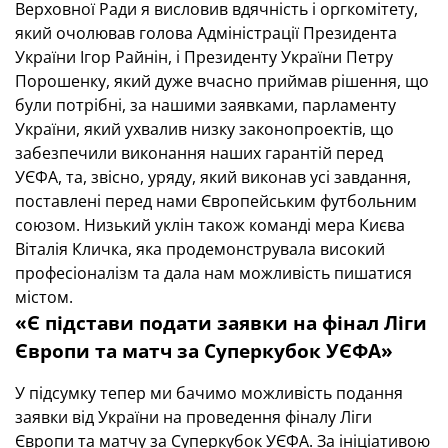
Верховної Ради я висловив вдячність і оргкомітету,
який очолював голова Адміністрації Президента
України Ігор Райнін, і Президенту України Петру
Порошенку, який дуже вчасно приймав рішення, що
були потрібні, за нашими заявками, парламенту
України, який ухвалив низку законопроектів, що
забезпечили виконання наших гарантій перед
УЄФА, та, звісно, уряду, який виконав усі завдання,
поставлені перед нами Європейським футбольним
союзом. Низький уклін також команді мера Києва
Віталія Кличка, яка продемонструвала високий
професіоналізм та дала нам можливість пишатися
містом.
«Є підстави подати заявки на фінал Ліги
Європи та матч за Суперкубок УЄФА»
У підсумку тепер ми бачимо можливість подання
заявки від України на проведення фіналу Ліги
Європи та матчу за Суперкубок УЄФА. За ініціативою