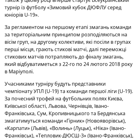
Також у цьому році вперше стартує Всеукраїнський
турнір із футболу «Зимовий кубок ДЮФЛУ серед
юніорів U-19».
За регламентом на першому етапі змагань команди
за територіальним принципом розподіляються на
вісім груп, на другому колективи, які посіли в групах
перші місця, грають стикові матчі, далі переможці
стикових матчів потрапляють до фіналу змагань,
який відбуватиметься з 22-го по 24 лютого 2018 року
в Маріуполі.
Учасниками турніру будуть представники
чемпіонату УПЛ (U-19) та команди першої ліги (U-19).
За почесний трофей на футбольних полях Києва,
Київської області, Львова, Чернівців, Івано-
Франківська, Сум, Кропивницького та Бердянська
змагатимуться команди «Гірник» (Новояворівськ),
«Карпати» (Львів), «Волинь» (Луцьк), «Ніка» (Івано-
Франківськ), «Тепловик-ДЮСШ-3» (Івано-Франківськ),