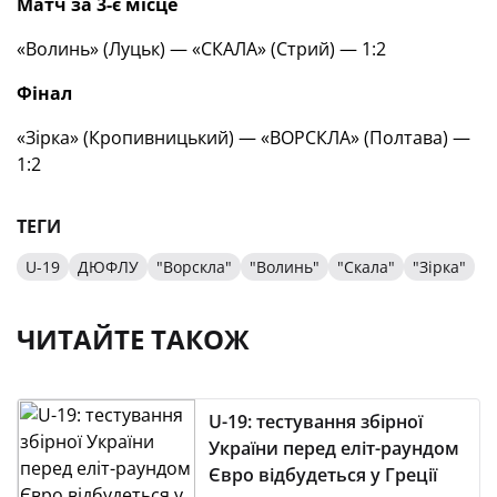
Матч за 3-є місце
«Волинь» (Луцьк) — «СКАЛА» (Стрий) — 1:2
Фінал
«Зірка» (Кропивницький) — «ВОРСКЛА» (Полтава) —
1:2
ТЕГИ
U-19
ДЮФЛУ
"Ворскла"
"Волинь"
"Скала"
"Зірка"
ЧИТАЙТЕ ТАКОЖ
U-19: тестування збірної
України перед еліт-раундом
Євро відбудеться у Греції