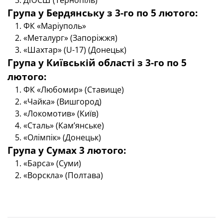
ДЮСШ (Тернопіль)
Група у Бердянську з 3-го по 5 лютого:
ФК «Маріуполь»
«Металург» (Запоріжжя)
«Шахтар» (U-17) (Донецьк)
Група у Київській області з 3-го по 5
лютого:
ФК «Любомир» (Ставище)
«Чайка» (Вишгород)
«Локомотив» (Київ)
«Сталь» (Кам’янське)
«Олімпік» (Донецьк)
Група у Сумах 3 лютого:
«Барса» (Суми)
«Ворскла» (Полтава)