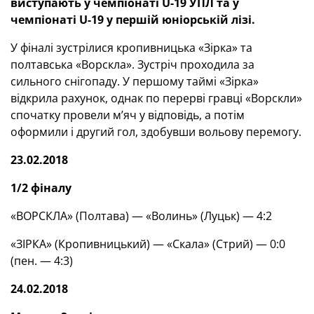
виступають у чемпіонаті U-19 УПЛ та у
чемпіонаті U-19 у першій юніорській лізі.
У фіналі зустрілися кропивницька «Зірка» та
полтавська «Ворскла». Зустріч проходила за
сильного снігопаду. У першому таймі «Зірка»
відкрила рахунок, однак по перерві гравці «Ворскли»
спочатку провели м’яч у відповідь, а потім
оформили і другий гол, здобувши вольову перемогу.
23.02.2018
1/2 фіналу
«ВОРСКЛА» (Полтава) — «Волинь» (Луцьк) — 4:2
«ЗІРКА» (Кропивницький) — «Скала» (Стрий) — 0:0
(пен. — 4:3)
24.02.2018