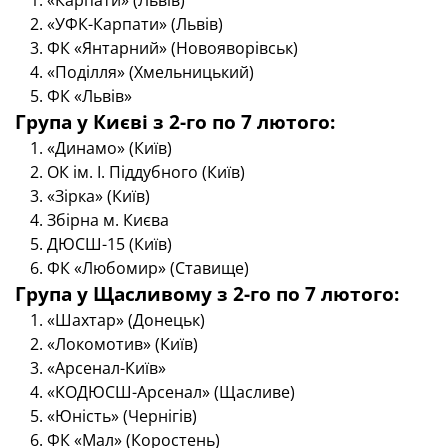
«Карпати» (Львів)
«УФК-Карпати» (Львів)
ФК «Янтарний» (Новояворівськ)
«Поділля» (Хмельницький)
ФК «Львів»
Група у Києві з 2-го по 7 лютого:
«Динамо» (Київ)
ОК ім. І. Піддубного (Київ)
«Зірка» (Київ)
Збірна м. Києва
ДЮСШ-15 (Київ)
ФК «Любомир» (Ставище)
Група у Щасливому з 2-го по 7 лютого:
«Шахтар» (Донецьк)
«Локомотив» (Київ)
«Арсенал-Київ»
«КОДЮСШ-Арсенал» (Щасливе)
«Юність» (Чернігів)
ФК «Мал» (Коростень)