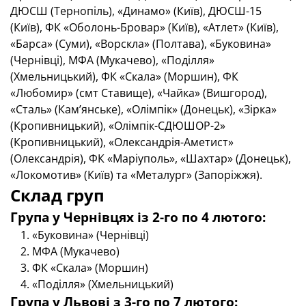
ДЮСШ (Тернопіль), «Динамо» (Київ), ДЮСШ-15
(Київ), ФК «Оболонь-Бровар» (Київ), «Атлет» (Київ),
«Барса» (Суми), «Ворскла» (Полтава), «Буковина»
(Чернівці), МФА (Мукачево), «Поділля»
(Хмельницький), ФК «Скала» (Моршин), ФК
«Любомир» (смт Ставище), «Чайка» (Вишгород),
«Сталь» (Кам’янське), «Олімпік» (Донецьк), «Зірка»
(Кропивницький), «Олімпік-СДЮШОР-2»
(Кропивницький), «Олександрія-Аметист»
(Олександрія), ФК «Маріуполь», «Шахтар» (Донецьк),
«Локомотив» (Київ) та «Металург» (Запоріжжя).
Склад груп
Група у Чернівцях із 2-го по 4 лютого:
«Буковина» (Чернівці)
МФА (Мукачево)
ФК «Скала» (Моршин)
«Поділля» (Хмельницький)
Група у Львові з 3-го по 7 лютого: