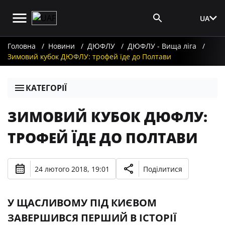
UA
Вхід для ЗМІ
Головна
Новини
ДЮФЛУ
ДЮФЛУ - Вища ліга
Зимовий кубок ДЮФЛУ: трофей їде до Полтави
КАТЕГОРІЇ
ЗИМОВИЙ КУБОК ДЮФЛУ:
ТРОФЕЙ ЇДЕ ДО ПОЛТАВИ
24 лютого 2018, 19:01
Поділитися
У ЩАСЛИВОМУ ПІД КИЄВОМ
ЗАВЕРШИВСЯ ПЕРШИЙ В ІСТОРІЇ