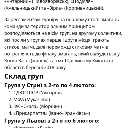
«Янтарний» (Новояворівськ), «Поділля»
(Хмельницький) та «Зірка» (Кропивницький).
За регламентом турніру на першому етапі змагань
команди за територіальним принципом
розподіляються на вісім груп, на другому колективи,
які посіли у групах перше і друге місця, грають
стикові матчі, далі переможці стикових матчів
потрапляють до фіналу змагань, який відбудеться у
Кончі-Заспі (манеж) та смт Щасливому Київської
області в березні 2018 року.
Склад груп
Група у Стриї з 2-го по 4 лютого:
СДЮСШОР (Ужгород)
МФА (Мукачево)
ФК «Скала» (Моршин)
«Прикарпаття» (Івано-Франківськ)
Група у Львові з 2-го по 6 лютого: