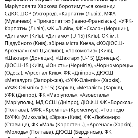
Маріуполя та Харкова боротимуться команди
СДЮСШОР (Ужгород), «Карпати» (Львів), МФА
(Мукачево), «Прикарпаття» (Івано-Франківськ), «УФК-
Карпати» (Львів), ФК «Львів», ФК «Скала» (Моршин),
«Динамо» (Київ), «Динамо» (U-15) (Київ), ОК ім. І.
Піддубного (Київ), збірна міста Києва, «КОДЮСШ-
Арсенал» (смт Щасливе), «Локомотив» (Київ),
«Шахтар» (Донецьк), «Шахтар» (U-15) (Донецьк),
ДЮСШ-15 (Київ), «Юність» (Чернігів), «Чорноморець»
(Одеса), «Арсенал-Київ», ФК «Дніпро», ДЮСШ
«Металург» (Запоріжжя), «УФК-Олімпік» (Харків),
«УФК-Олімпік» (U-15) (Харків), «Металіст» (Харків),
УФК (Дніпро), ФК «Маріуполь», «Азовсталь»
(Маріуполь), МДЮСШ (Дніпро), ДЮФШ ФК «Ворскла»
(Полтава), МФК «Кремінь» (Кременчук), «Торпедо-
ВУФК» (Миколаїв), «Зірка» (Київ), ФК «Любомир»
(Ставище), ФК «Мал» (Коростень), «Арсенал» (Харків),
«Молодь» (Полтава), ДЮСШ (Бердянськ), ФК