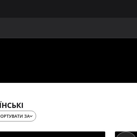
ГОЛОВНА
ПРО УАФ
ЗБІРНІ
ЧЛЕНИ УАФ
НО
ЇНСЬКІ
СОРТУВАТИ ЗА