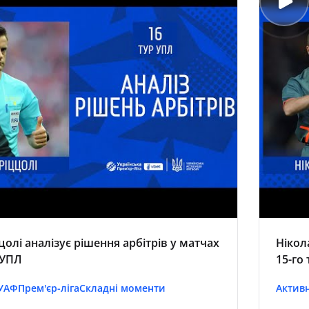
цолі аналізує рішення арбітрів у матчах
Нікол
 УПЛ
15-го
 УАФ
Прем'єр-ліга
Складні моменти
Активн