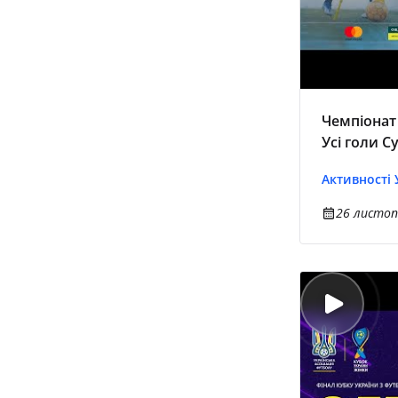
Чемпіонат 
Усі голи С
Активності
26 листоп