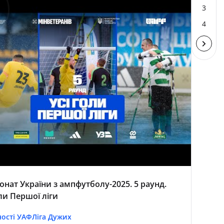
3
4
онат України з ампфутболу-2025. 5 раунд.
оли Першої ліги
ості УАФ
Ліга Дужих