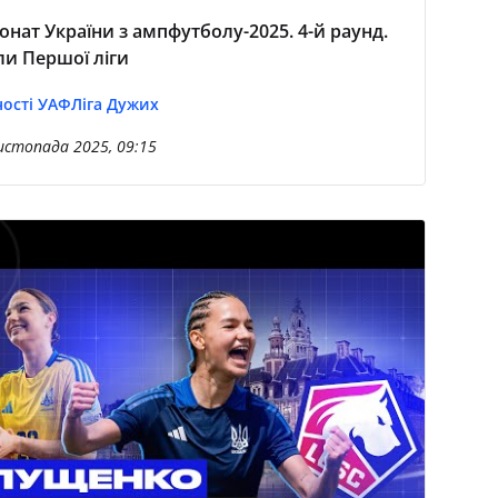
онат України з ампфутболу-2025. 4-й раунд.
оли Першої ліги
ості УАФ
Ліга Дужих
истопада 2025, 09:15