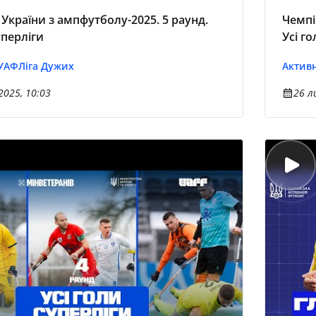
України з ампфутболу-2025. 5 раунд.
Чемпі
уперліги
Усі г
 УАФ
Ліга Дужих
Активн
2025, 10:03
26 л