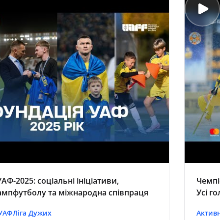
АФ-2025: соціальні ініціативи,
Чемпі
ампфутболу та міжнародна співпраця
Усі г
 УАФ
Ліга Дужих
Активн