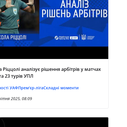
а Ріццолі аналізує рішення арбітрів у матчах
та 23 турів УПЛ
ості УАФ
Прем'єр-ліга
Складні моменти
вітня 2025, 08:09