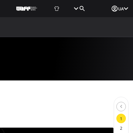
Фаншоп
Квитки
Вхід для ЗМІ
UA
ВИНИ
МЕДІА
ДОКУМЕНТИ
UAF DATA CENTER
1
2