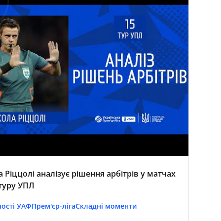
а Ріццолі аналізує рішення арбітрів у матчах
 туру УПЛ
ості УАФ
Прем'єр-ліга
Складні моменти