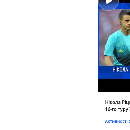
Нікола Ріц
16-го туру
Активності