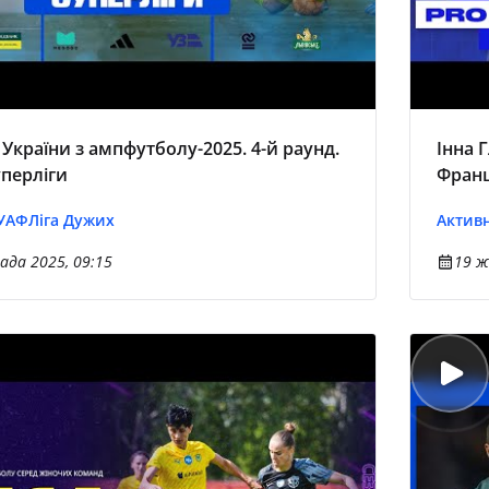
України з ампфутболу-2025. 4-й раунд.
Інна 
уперліги
Франц
 УАФ
Ліга Дужих
Активн
ада 2025, 09:15
19 ж