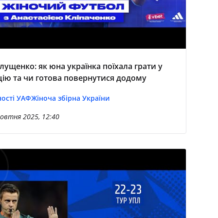
Глущенко: як юна українка поїхала грати у
ію та чи готова повернутися додому
ості УАФ
Жіноча збірна України
овтня 2025, 12:40