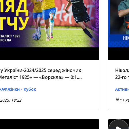
у України-2024/2025 серед жіночих
Нікол
еталіст 1925» — «Ворскла» — 0:1.
22-го 
чу
 УАФ
Жінки - Кубок
Активн
2025, 18:22
11 к