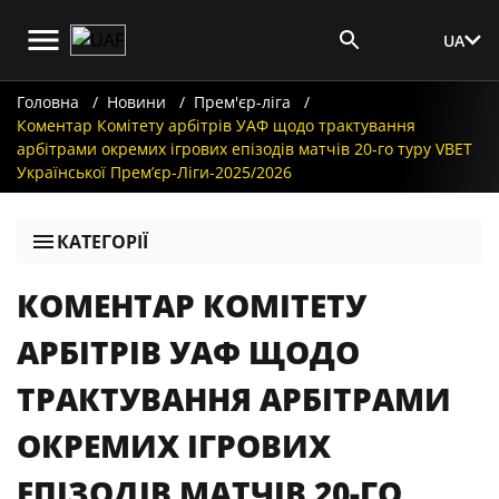
UA
Вхід для ЗМІ
Головна
Новини
Прем'єр-ліга
Коментар Комітету арбітрів УАФ щодо трактування
арбітрами окремих ігрових епізодів матчів 20-го туру VBET
Української Премʼєр-Ліги-2025/2026
КАТЕГОРІЇ
КОМЕНТАР КОМІТЕТУ
АРБІТРІВ УАФ ЩОДО
ТРАКТУВАННЯ АРБІТРАМИ
ОКРЕМИХ ІГРОВИХ
ЕПІЗОДІВ МАТЧІВ 20-ГО