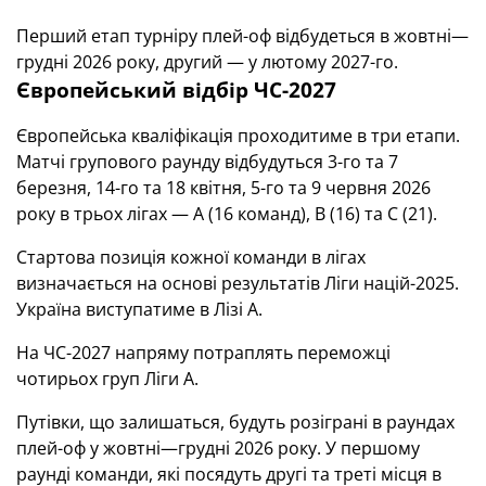
Перший етап турніру плей-оф відбудеться в жовтні—
грудні 2026 року, другий — у лютому 2027-го.
Європейський відбір ЧС-2027
Європейська кваліфікація проходитиме в три етапи.
Матчі групового раунду відбудуться 3-го та 7
березня, 14-го та 18 квітня, 5-го та 9 червня 2026
року в трьох лігах — А (16 команд), В (16) та С (21).
Стартова позиція кожної команди в лігах
визначається на основі результатів Ліги націй-2025.
Україна виступатиме в Лізі А.
На ЧС-2027 напряму потраплять переможці
чотирьох груп Ліги А.
Путівки, що залишаться, будуть розіграні в раундах
плей-оф у жовтні—грудні 2026 року. У першому
раунді команди, які посядуть другі та треті місця в