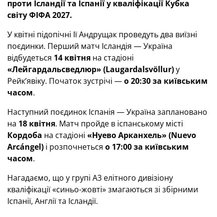
проти Ісландії та Іспанії у кваліфікації Кубка
світу ФІФА 2027.
У квітні підопічні Ії Андрущак проведуть два виїзні
поєдинки. Перший матч Ісландія — Україна
відбудеться
14 квітня
на стадіоні
«Лейгардальсведлюр» (Laugardalsvöllur)
у
Рейк’явіку. Початок зустрічі —
о 20:30 за київським
часом
.
Наступний поєдинок Іспанія — Україна заплановано
на
18 квітня
. Матч пройде в іспанському місті
Кордоба
на стадіоні
«Нуево Арканхель» (Nuevo
Arcángel)
і розпочнеться
о 17:00 за київським
часом
.
Нагадаємо, що у групі А3 елітного дивізіону
кваліфікації «синьо-жовті» змагаються зі збірними
Іспанії, Англії та Ісландії.