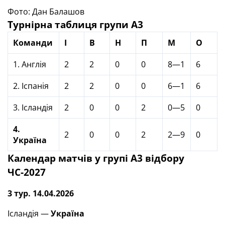
Фото: Дан Балашов
Турнірна таблиця
групи А3
Команди
І
В
Н
П
М
О
1. Англія
2
2
0
0
8—1
6
2. Іспанія
2
2
0
0
6—1
6
3. Ісландія
2
0
0
2
0—5
0
4.
2
0
0
2
2—9
0
Україна
Календар матчів у групі А3 відбору
ЧС-2027
3 тур. 14.04.2026
Ісландія —
Україна