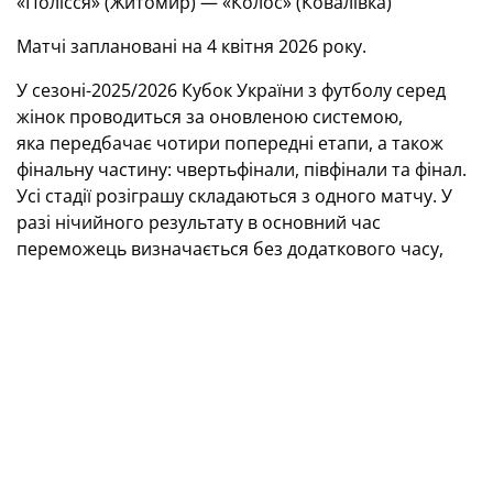
«Полісся» (Житомир) — «Колос» (Ковалівка)
Матчі заплановані на 4 квітня 2026 року.
У сезоні-2025/2026 Кубок України з футболу серед
жінок проводиться за оновленою системою,
яка передбачає чотири попередні етапи, а також
фінальну частину: чвертьфінали, півфінали та фінал.
Усі стадії розіграшу складаються з одного матчу. У
разі нічийного результату в основний час
переможець визначається без додаткового часу,
одразу в серії післяматчевих пенальті (пенальті на
вибування), відповідно до Правил гри IFAB.
Фото: Дан Балашов
Кубок ліги-2026
Група А
«Поділ» (Київ)