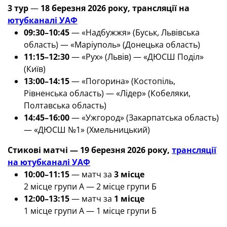
3 тур
—
18 березня 2026 року, трансляції на
ютубканалі УАФ
09:30–10:45
— «Надбужжя» (Буськ, Львівська
область) — «Маріуполь» (Донецька область)
11:15–12:30
— «Рух» (Львів) — «ДЮСШ Поділ»
(Київ)
13:00–14:15
— «Погорина» (Костопіль,
Рівненська область) — «Лідер» (Кобеляки,
Полтавська область)
14:45–16:00
— «Ужгород» (Закарпатська область)
— «ДЮСШ №1» (Хмельницький)
Стикові матчі — 19 березня 2026 року,
трансляції
на ютубканалі УАФ
10:00–11:15
— матч за
3 місце
2 місце групи А — 2 місце групи Б
12:00–13:15
— матч за
1 місце
1 місце групи А — 1 місце групи Б