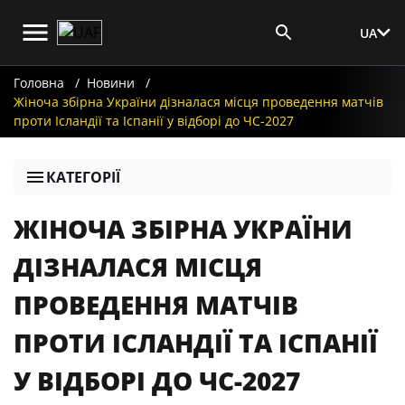
UA
Вхід для ЗМІ
Головна
Новини
Жіноча збірна України дізналася місця проведення матчів
проти Ісландії та Іспанії у відборі до ЧС-2027
КАТЕГОРІЇ
ЖІНОЧА ЗБІРНА УКРАЇНИ
ДІЗНАЛАСЯ МІСЦЯ
ПРОВЕДЕННЯ МАТЧІВ
ПРОТИ ІСЛАНДІЇ ТА ІСПАНІЇ
У ВІДБОРІ ДО ЧС-2027