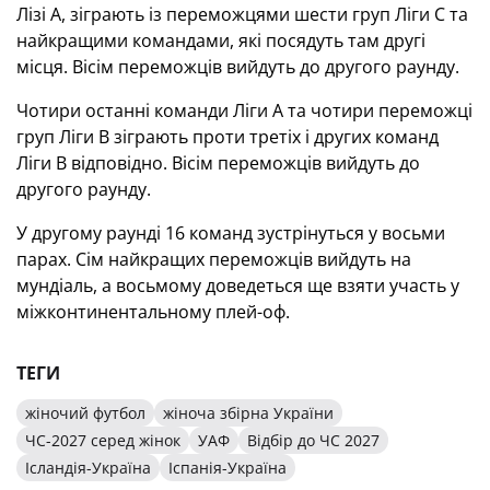
Лізі А, зіграють із переможцями шести груп Ліги С та
найкращими командами, які посядуть там другі
місця. Вісім переможців вийдуть до другого раунду.
Чотири останні команди Ліги А та чотири переможці
груп Ліги В зіграють проти третіх і других команд
Ліги В відповідно. Вісім переможців вийдуть до
другого раунду.
У другому раунді 16 команд зустрінуться у восьми
парах. Сім найкращих переможців вийдуть на
мундіаль, а восьмому доведеться ще взяти участь у
міжконтинентальному плей-оф.
ТЕГИ
жіночий футбол
жіноча збірна України
ЧС-2027 серед жінок
УАФ
Відбір до ЧС 2027
Ісландія-Україна
Іспанія-Україна